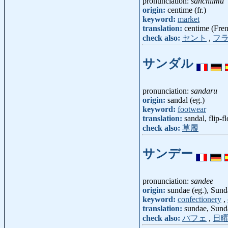
pronunciation:
sanchiimu
origin:
centime (fr.)
keyword:
market
translation:
centime (Fre
check also:
セント
,
フ
サンダル
pronunciation:
sandaru
origin:
sandal (eg.)
keyword:
footwear
translation:
sandal, flip-f
check also:
草履
サンデー
pronunciation:
sandee
origin:
sundae (eg.), Sund
keyword:
confectionery
,
translation:
sundae, Sund
check also:
パフェ
,
日