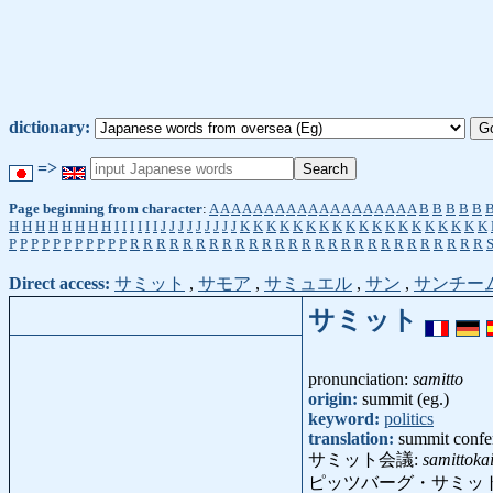
dictionary:
=>
Page beginning from character
:
A
A
A
A
A
A
A
A
A
A
A
A
A
A
A
A
A
A
A
B
B
B
B
B
H
H
H
H
H
H
H
H
I
I
I
I
I
I
J
J
J
J
J
J
J
J
J
K
K
K
K
K
K
K
K
K
K
K
K
K
K
K
K
K
K
K
P
P
P
P
P
P
P
P
P
P
P
R
R
R
R
R
R
R
R
R
R
R
R
R
R
R
R
R
R
R
R
R
R
R
R
R
R
R
Direct access:
サミット
,
サモア
,
サミュエル
,
サン
,
サンチー
サミット
pronunciation:
samitto
origin:
summit (eg.)
keyword:
politics
translation:
summit confer
サミット会議:
samittoka
ピッツバーグ・サミッ