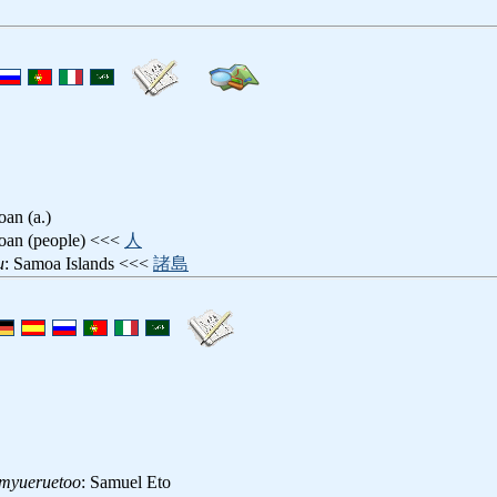
oan (a.)
oan (people) <<<
人
u
: Samoa Islands <<<
諸島
myueruetoo
: Samuel Eto