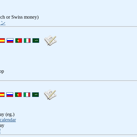
nch or Swiss money)
ラン
lop
ay (eg.)
calendar
ay
曜