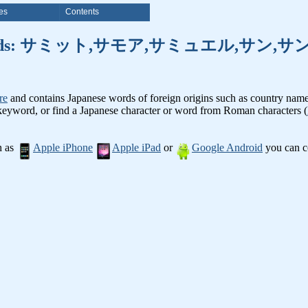
es
Contents
f foreign words: サミット,サモア,サミ
re
and contains Japanese words of foreign origins such as country names. 
 keyword, or find a Japanese character or word from Roman characters (
h as
Apple iPhone
Apple iPad
or
Google Android
you can co