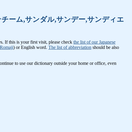
ュエル,サン,サンチーム,サンダル,サンデー,サンディエ
If this is your first visit, please check
the list of our Japanese
Romaji
) or English word.
The list of abbreviation
should be also
ntinue to use our dictionary outside your home or office, even