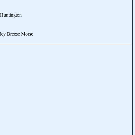
s Huntington
nley Breese Morse