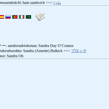
musandoitchi
: ham sandwich <<<
ハム
ナー:
sandoradeiokonaa
: Sandra Day O’Connor
ndoraburokku
: Sandra (Annette) Bullock <<<
ブロック
aoo
: Sandra Oh