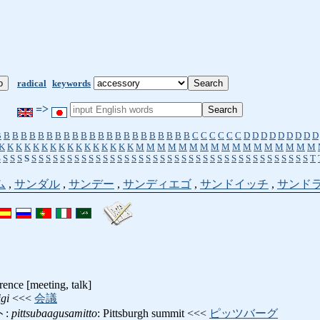
radical
keywords
=>
B
B
B
B
B
B
B
B
B
B
B
B
B
B
B
B
B
B
B
B
B
B
B
C
C
C
C
C
C
D
D
D
D
D
D
D
D
D
K
K
K
K
K
K
K
K
K
K
K
K
K
K
K
K
M
M
M
M
M
M
M
M
M
M
M
M
M
M
M
M
M
S
S
S
S
S
S
S
S
S
S
S
S
S
S
S
S
S
S
S
S
S
S
S
S
S
S
S
S
S
S
S
S
S
S
S
S
S
S
S
S
S
S
S
S
T
ム
,
サンダル
,
サンデー
,
サンディエゴ
,
サンドイッチ
,
サンド
ence [meeting, talk]
igi
<<<
会議
ト:
pittsubaagusamitto
: Pittsburgh summit <<<
ピッツバーグ