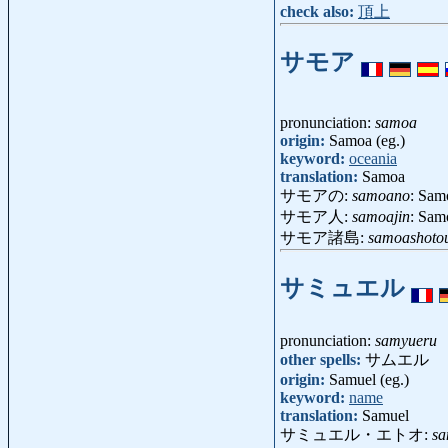
check also:
頂上
サモア
pronunciation:
samoa
origin:
Samoa (eg.)
keyword:
oceania
translation:
Samoa
サモアの:
samoano
: Sam
サモア人:
samoajin
: Sam
サモア諸島:
samoashoto
サミュエル
pronunciation:
samyueru
other spells:
サムエル
origin:
Samuel (eg.)
keyword:
name
translation:
Samuel
サミュエル・エトオ:
sa