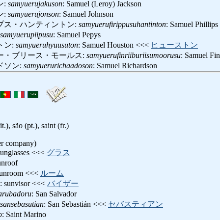
ン:
samyuerujakuson
: Samuel (Leroy) Jackson
ン:
samyuerujonson
: Samuel Johnson
プス・ハンティントン:
samyuerufirippusuhantinton
: Samuel Phillip
samyuerupiipusu
: Samuel Pepys
トン:
samyueruhyuusuton
: Samuel Houston <<<
ヒューストン
ー・ブリース・モールス:
samyuerufinriiburiisumoorusu
: Samuel Fi
ドソン:
samyuerurichaadoson
: Samuel Richardson
t.), são (pt.), saint (fr.)
er company)
sunglasses <<<
グラス
unroof
sunroom <<<
ルーム
: sunvisor <<<
バイザー
arubadoru
: San Salvador
sansebasutian
: San Sebastián <<<
セバスティアン
o
: Saint Marino