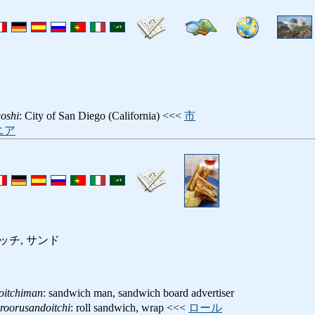
oshi
: City of San Diego (California) <<<
市
ニア
ッチ, サンド
oitchiman
: sandwich man, sandwich board advertiser
roorusandoitchi
: roll sandwich, wrap <<<
ロール