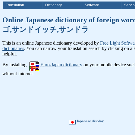
Translation
Dictionary
Software
Servic
Online Japanese dictionary o
ゴ,サンドイッチ,サンドラ
This is an online Japanese dictionary developed by
Free Light Softwa
dictionaries
. You can narrow your translation search by clicking on a
helpful.
By installing
Euro-Japan dictionary
on your mobile device suc
without Internet.
Japanese display