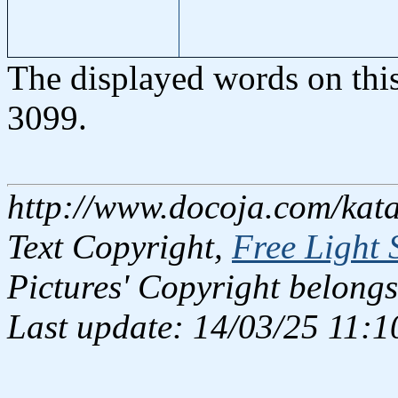
The displayed words on thi
3099.
http://www.docoja.com/kata
Text Copyright,
Free Light 
Pictures' Copyright belongs
Last update: 14/03/25 11:1