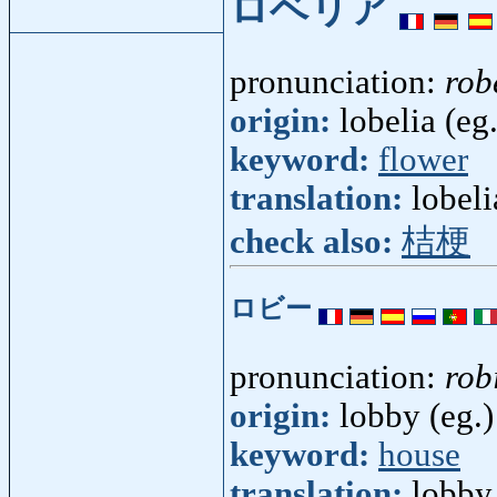
ロベリア
pronunciation:
rob
origin:
lobelia (eg.
keyword:
flower
translation:
lobeli
check also:
桔梗
ロビー
pronunciation:
rob
origin:
lobby (eg.)
keyword:
house
translation:
lobby