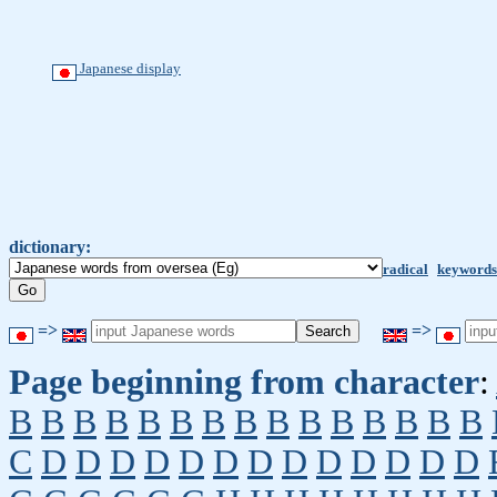
Japanese display
dictionary:
radical
keywords
=>
=>
Page beginning from character
:
B
B
B
B
B
B
B
B
B
B
B
B
B
B
B
C
D
D
D
D
D
D
D
D
D
D
D
D
D