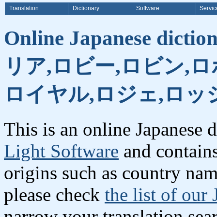
Translation
Dictionary
Software
Servic
Online Japanese dictio
リア,ロビー,ロビン,ロ
ロイヤル,ロジェ,ロッ
This is an online Japanese 
Light Software
and contains
origins such as country names
please check
the list of our
narrow your translation sea