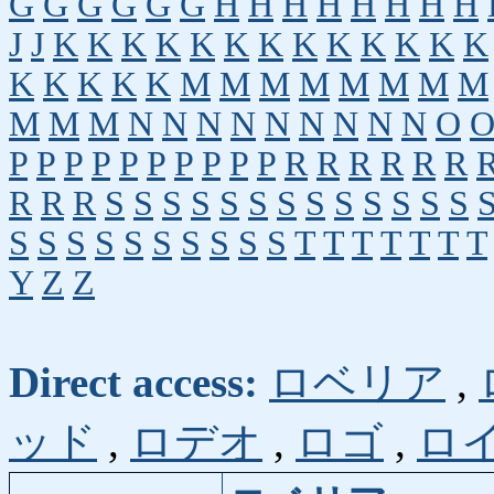
G
G
G
G
G
G
H
H
H
H
H
H
H
H
J
J
K
K
K
K
K
K
K
K
K
K
K
K
K
K
K
K
K
K
M
M
M
M
M
M
M
M
M
M
M
N
N
N
N
N
N
N
N
N
O
P
P
P
P
P
P
P
P
P
P
R
R
R
R
R
R
R
R
R
S
S
S
S
S
S
S
S
S
S
S
S
S
S
S
S
S
S
S
S
S
S
S
T
T
T
T
T
T
T
Y
Z
Z
Direct access:
ロベリア
,
ッド
,
ロデオ
,
ロゴ
,
ロ