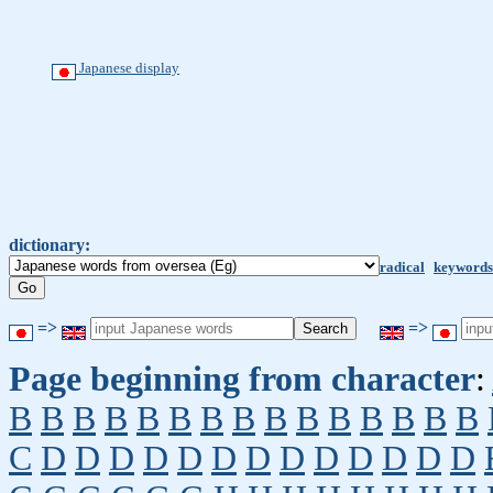
Japanese display
dictionary:
radical
keywords
=>
=>
Page beginning from character
:
B
B
B
B
B
B
B
B
B
B
B
B
B
B
B
C
D
D
D
D
D
D
D
D
D
D
D
D
D