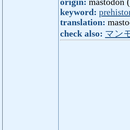
origin:
mastodon (
keyword:
prehisto
translation:
masto
check also:
マン