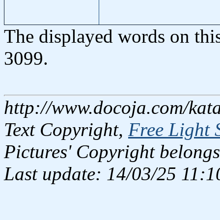
The displayed words on thi
3099.
http://www.docoja.com/kata
Text Copyright,
Free Light 
Pictures' Copyright belongs
Last update: 14/03/25 11:1