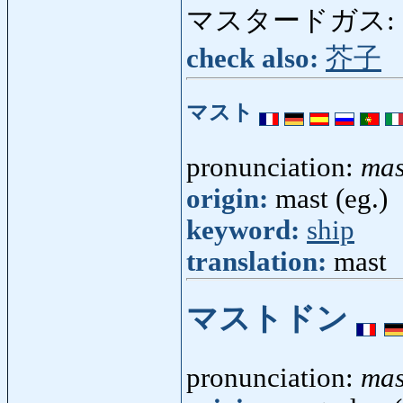
マスタードガス:
check also:
芥子
マスト
pronunciation:
mas
origin:
mast (eg.)
keyword:
ship
translation:
mast
マストドン
pronunciation:
mas