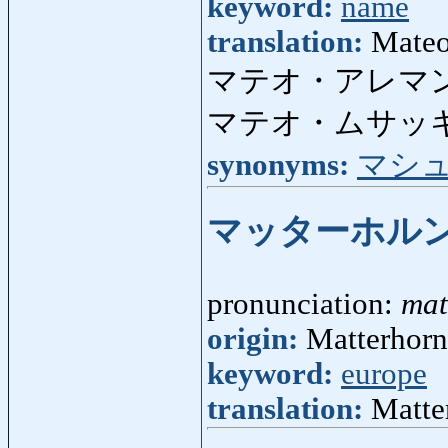
keyword:
name
translation:
Mateo
マテオ・アレマ
マテオ・ムサッ
synonyms:
マシ
マッターホル
pronunciation:
mat
origin:
Matterhorn
keyword:
europe
translation:
Matte