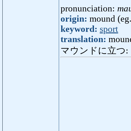
pronunciation:
ma
origin:
mound (eg.
keyword:
sport
translation:
moun
マウンドに立つ: