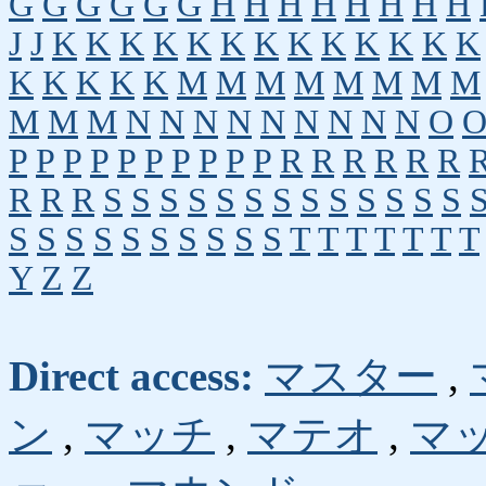
G
G
G
G
G
G
H
H
H
H
H
H
H
H
J
J
K
K
K
K
K
K
K
K
K
K
K
K
K
K
K
K
K
K
M
M
M
M
M
M
M
M
M
M
M
N
N
N
N
N
N
N
N
N
O
P
P
P
P
P
P
P
P
P
P
R
R
R
R
R
R
R
R
R
S
S
S
S
S
S
S
S
S
S
S
S
S
S
S
S
S
S
S
S
S
S
S
T
T
T
T
T
T
T
Y
Z
Z
Direct access:
マスター
,
ン
,
マッチ
,
マテオ
,
マ