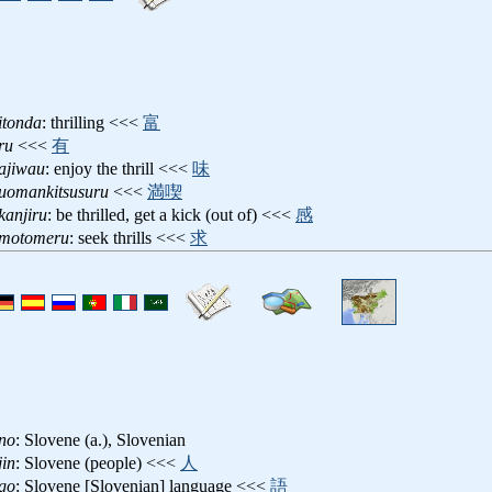
itonda
: thrilling <<<
富
ru
<<<
有
ajiwau
: enjoy the thrill <<<
味
ruomankitsusuru
<<<
満喫
kanjiru
: be thrilled, get a kick (out of) <<<
感
omotomeru
: seek thrills <<<
求
no
: Slovene (a.), Slovenian
jin
: Slovene (people) <<<
人
go
: Slovene [Slovenian] language <<<
語