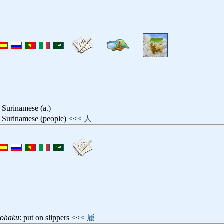
: Surinamese (a.)
: Surinamese (people) <<<
人
aohaku
: put on slippers <<<
履