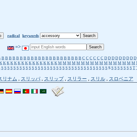
radical
keywords
=>
B
B
B
B
B
B
B
B
B
B
B
B
B
B
B
B
B
B
B
B
B
B
B
C
C
C
C
C
C
D
D
D
D
D
D
D
D
D
K
K
K
K
K
K
K
K
K
K
K
K
K
K
K
K
M
M
M
M
M
M
M
M
M
M
M
M
M
M
M
M
M
S
S
S
S
S
S
S
S
S
S
S
S
S
S
S
S
S
S
S
S
S
S
S
S
S
S
S
S
S
S
S
S
S
S
S
S
S
S
S
S
S
S
S
S
T
スリナム
,
スリッパ
,
スリップ
,
スリラー
,
スリル
,
スロベニア