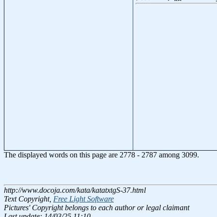
The displayed words on this page are 2778 - 2787 among 3099.
http://www.docoja.com/kata/katatxtgS-37.html
Text Copyright,
Free Light Software
Pictures' Copyright belongs to each author or legal claimant
Last update: 14/03/25 11:10