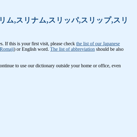
リーマイル,スリム,スリナム,スリッパ,スリップ,スリ
If this is your first visit, please check
the list of our Japanese
Romaji
) or English word.
The list of abbreviation
should be also
ntinue to use our dictionary outside your home or office, even