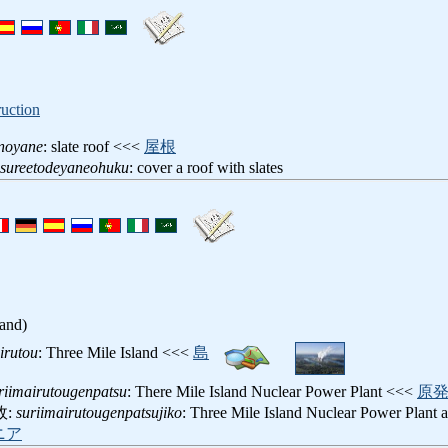
ruction
onoyane
: slate roof <<<
屋根
sureetodeyaneohuku
: cover a roof with slates
land)
irutou
: Three Mile Island <<<
島
riimairutougenpatsu
: There Mile Island Nuclear Power Plant <<<
原
故:
suriimairutougenpatsujiko
: Three Mile Island Nuclear Power Plant
ニア