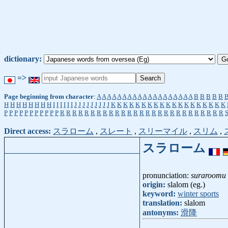
dictionary:
=>
Page beginning from character
:
A
A
A
A
A
A
A
A
A
A
A
A
A
A
A
A
A
A
A
B
B
B
B
B
H
H
H
H
H
H
H
H
I
I
I
I
I
I
J
J
J
J
J
J
J
J
J
K
K
K
K
K
K
K
K
K
K
K
K
K
K
K
K
K
K
K
P
P
P
P
P
P
P
P
P
P
P
R
R
R
R
R
R
R
R
R
R
R
R
R
R
R
R
R
R
R
R
R
R
R
R
R
R
R
Direct access:
スラローム
,
スレート
,
スリーマイル
,
スリム
,
スラローム
pronunciation:
suraroomu
origin:
slalom (eg.)
keyword:
winter sports
translation:
slalom
antonyms:
滑降