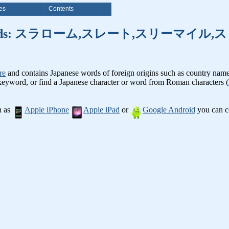
es
Contents
f foreign words: スラローム,スレート,ス
re
and contains Japanese words of foreign origins such as country names. 
 keyword, or find a Japanese character or word from Roman characters (
h as
Apple iPhone
Apple iPad
or
Google Android
you can co