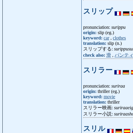
スリップ
pronunciation:
surippu
origin:
slip (eg.)
keyword:
car
,
clothes
translation:
slip (n.)
スリップする:
surippusu
check also:
滑
,
パンテ
スリラー
pronunciation:
suriraa
origin:
thriller (eg.)
keyword:
movie
translation:
thriller
スリラー映画:
suriraaei
スリラー小説:
suriraash
スリル