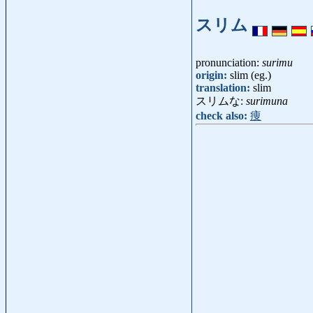
スリム
pronunciation:
surimu
origin:
slim (eg.)
translation:
slim
スリムな:
surimuna
check also:
痩