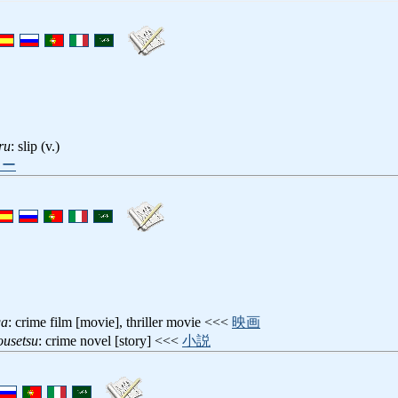
ru
: slip (v.)
ィー
ga
: crime film [movie], thriller movie <<<
映画
ousetsu
: crime novel [story] <<<
小説