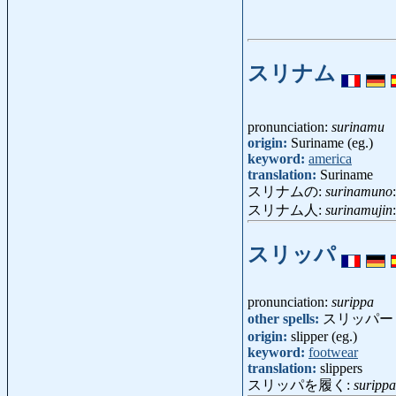
スリナム
pronunciation:
surinamu
origin:
Suriname (eg.)
keyword:
america
translation:
Suriname
スリナムの:
surinamuno
スリナム人:
surinamujin
スリッパ
pronunciation:
surippa
other spells:
スリッパー
origin:
slipper (eg.)
keyword:
footwear
translation:
slippers
スリッパを履く:
suripp