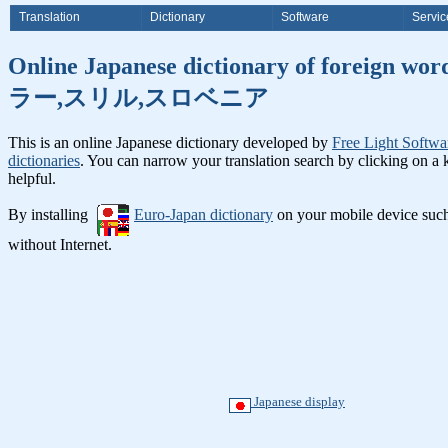
Translation
Dictionary
Software
Servic
Online Japanese dictionary o
ラー,スリル,スロベニア
This is an online Japanese dictionary developed by
Free Light Softwa
dictionaries
. You can narrow your translation search by clicking on a
helpful.
By installing
Euro-Japan dictionary
on your mobile device suc
without Internet.
Japanese display