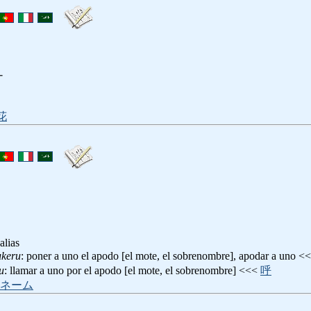
ナ
花
alias
ukeru
: poner a uno el apodo [el mote, el sobrenombre], apodar a uno <
u
: llamar a uno por el apodo [el mote, el sobrenombre] <<<
呼
ネーム