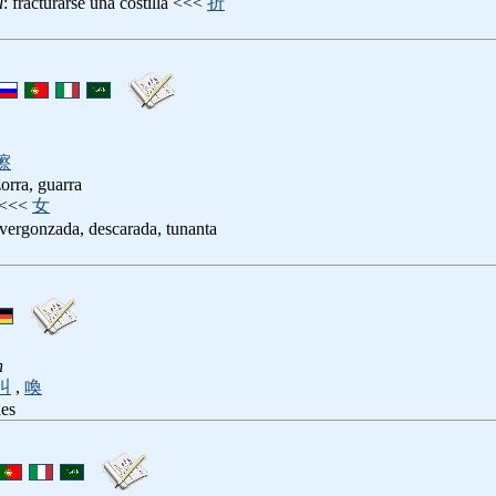
u
: fracturarse una costilla <<<
折
擦
zorra, guarra
<<<
女
svergonzada, descarada, tunanta
n
叫
,
喚
les