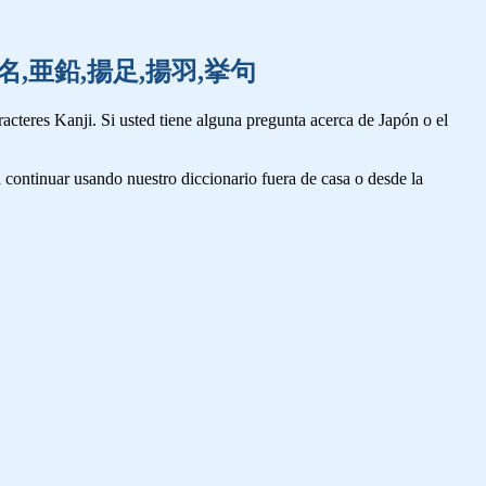
,油菜,渾名,亜鉛,揚足,揚羽,挙句
cteres Kanji. Si usted tiene alguna pregunta acerca de Japón o el
 continuar usando nuestro diccionario fuera de casa o desde la