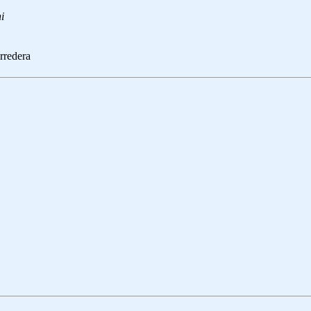
i
rredera