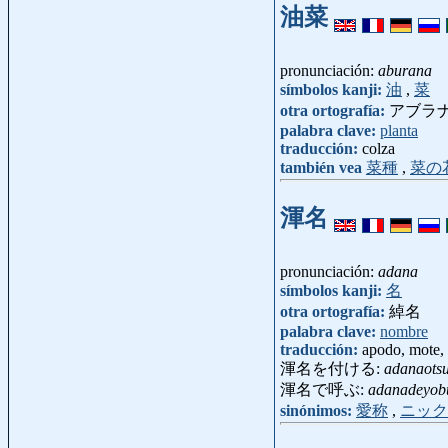
油菜
pronunciación:
aburana
símbolos kanji:
油
,
菜
otra ortografía:
アブラ
palabra clave:
planta
traducción:
colza
también vea
菜種
,
菜の
渾名
pronunciación:
adana
símbolos kanji:
名
otra ortografía:
綽名
palabra clave:
nombre
traducción:
apodo, mote, 
渾名を付ける:
adanaots
渾名で呼ぶ:
adanadeyob
sinónimos:
愛称
,
ニック