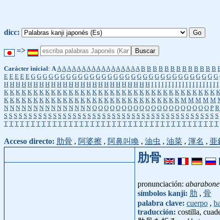
dicc:
=>
Carácter inicial
:
A
A
A
A
A
A
A
A
A
A
A
A
A
A
A
A
A
A
B
B
B
B
B
B
B
B
B
B
B
B
B
E
E
E
E
E
G
G
G
G
G
G
G
G
G
G
G
G
G
G
G
G
G
G
G
G
G
G
G
G
G
G
G
G
G
G
G
G
H
H
H
H
H
H
H
H
H
H
H
H
H
H
H
H
H
H
H
H
H
H
H
H
H
I
I
I
I
I
I
I
I
I
I
I
I
I
I
I
I
I
I
I
I
K
K
K
K
K
K
K
K
K
K
K
K
K
K
K
K
K
K
K
K
K
K
K
K
K
K
K
K
K
K
K
K
K
K
K
K
K
K
K
K
K
K
K
K
K
K
K
K
K
K
K
K
K
K
K
K
K
K
K
K
K
K
K
K
K
K
M
M
M
M
M
N
N
N
N
N
N
N
N
N
N
N
N
N
N
N
O
O
O
O
O
O
O
O
O
O
O
O
O
O
O
O
O
O
O
O
P
R
S
S
S
S
S
S
S
S
S
S
S
S
S
S
S
S
S
S
S
S
S
S
S
S
S
S
S
S
S
S
S
S
S
S
S
S
S
S
S
S
S
S
S
S
T
T
T
T
T
T
T
T
T
T
T
T
T
T
T
T
T
T
T
T
T
T
T
T
T
T
T
T
T
T
T
T
T
T
T
T
T
T
T
T
Acceso directo:
肋骨
,
阿婆擦
,
阿鼻叫喚
,
油虫
,
油菜
,
渾名
,
亜
肋骨
pronunciación:
abarabone
símbolos kanji:
肋
,
骨
palabra clave:
cuerpo
,
b
traducción:
costilla, cuad