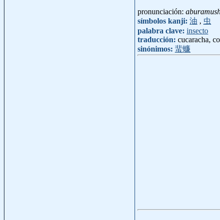
pronunciación:
aburamush
símbolos kanji:
油
,
虫
palabra clave:
insecto
traducción:
cucaracha, co
sinónimos:
蜚蠊