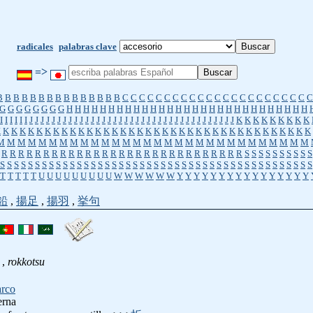
radicales
palabras clave
=>
B
B
B
B
B
B
B
B
B
B
B
B
B
B
B
C
C
C
C
C
C
C
C
C
C
C
C
C
C
C
C
C
C
C
C
C
C
C
G
G
G
G
G
G
G
G
H
H
H
H
H
H
H
H
H
H
H
H
H
H
H
H
H
H
H
H
H
H
H
H
H
H
H
H
H
I
I
I
I
I
I
J
J
J
J
J
J
J
J
J
J
J
J
J
J
J
J
J
J
J
J
J
J
J
J
J
J
J
J
J
J
J
J
J
J
J
J
J
K
K
K
K
K
K
K
K
K
K
K
K
K
K
K
K
K
K
K
K
K
K
K
K
K
K
K
K
K
K
K
K
K
K
K
K
K
K
K
K
K
K
K
K
K
K
K
M
M
M
M
M
M
M
M
M
M
M
M
M
M
M
M
M
M
M
M
M
M
M
M
M
M
M
M
M
M
R
R
R
R
R
R
R
R
R
R
R
R
R
R
R
R
R
R
R
R
R
R
R
R
R
R
R
R
R
S
S
S
S
S
S
S
S
S
S
S
S
S
S
S
S
S
S
S
S
S
S
S
S
S
S
S
S
S
S
S
S
S
S
S
S
S
S
S
S
S
S
S
S
S
S
S
S
S
S
S
S
S
S
S
T
T
T
T
T
U
U
U
U
U
U
U
U
U
W
W
W
W
W
W
Y
Y
Y
Y
Y
Y
Y
Y
Y
Y
Y
Y
Y
Y
Y
Y
鉛
,
揚足
,
揚羽
,
挙句
,
rokkotsu
arco
erna