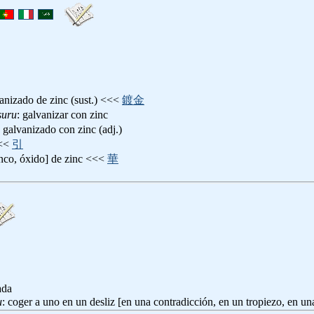
vanizado de zinc (sust.) <<<
鍍金
suru
: galvanizar con zinc
: galvanizado con zinc (adj.)
<<
引
lanco, óxido] de zinc <<<
華
ada
u
: coger a uno en un desliz [en una contradicción, en un tropiezo, en 