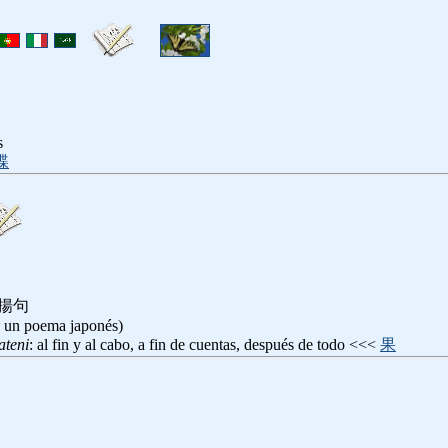
s
蝶
 揚句
de un poema japonés)
ateni
: al fin y al cabo, a fin de cuentas, después de todo <<<
果