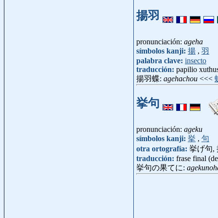
揚羽
pronunciación:
ageha
símbolos kanji:
揚
,
羽
palabra clave:
insecto
traducción:
papilio xuthu
揚羽蝶:
agehachou
<<<
挙句
pronunciación:
ageku
símbolos kanji:
挙
,
句
otra ortografía:
挙げ句,
traducción:
frase final (
挙句の果てに:
agekunoh