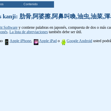
ios
Contenido
de palabras kanji: 肋骨,阿婆擦,阿鼻叫喚,油虫
ht Software
y contiene palabras en japonés, compuesta de dos o más cara
ponés
.
La lista de abreviaciones
también debe ser útil.
omo
Apple iPhone
,
Apple iPad
o
Google Android
usted podrá