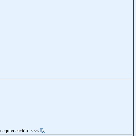
una equivocación] <<<
取