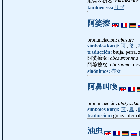
肋骨を折る:
rokkotsuoor
también vea
リブ
阿婆擦
pronunciación:
abazure
símbolos kanji:
阿
,
婆
,
traducción:
bruja, perra, 
阿婆擦女:
abazureonnna
阿婆擦な:
abazurena
: de
sinónimos:
売女
阿鼻叫喚
pronunciación:
abikyouka
símbolos kanji:
阿
,
鼻
,
traducción:
gritos inferna
油虫