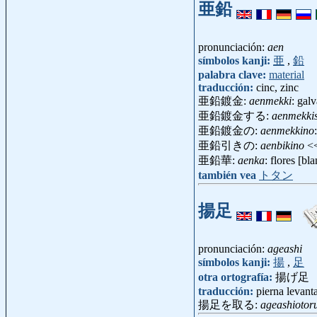
亜鉛
pronunciación:
aen
símbolos kanji:
亜
,
鉛
palabra clave:
material
traducción:
cinc, zinc
亜鉛鍍金:
aenmekki
: gal
亜鉛鍍金する:
aenmekki
亜鉛鍍金の:
aenmekkino
亜鉛引きの:
aenbikino
<
亜鉛華:
aenka
: flores [b
también vea
トタン
揚足
pronunciación:
ageashi
símbolos kanji:
揚
,
足
otra ortografía:
揚げ足
traducción:
pierna levant
揚足を取る:
ageashiotor