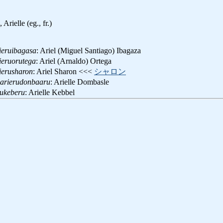
, Arielle (eg., fr.)
ieruibagasa
: Ariel (Miguel Santiago) Ibagaza
ieruorutega
: Ariel (Arnaldo) Ortega
ierusharon
: Ariel Sharon <<<
シャロン
arierudonbaaru
: Arielle Dombasle
rukeberu
: Arielle Kebbel