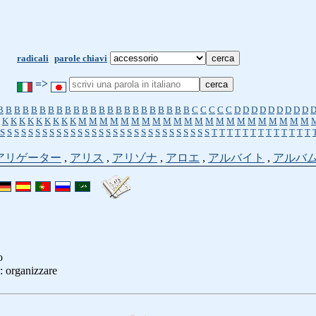
radicali
parole chiavi
=>
B
B
B
B
B
B
B
B
B
B
B
B
B
B
B
B
B
B
B
B
B
B
B
C
C
C
C
C
D
D
D
D
D
D
D
D
D
K
K
K
K
K
K
K
K
K
M
M
M
M
M
M
M
M
M
M
M
M
M
M
M
M
M
M
M
M
M
M
S
S
S
S
S
S
S
S
S
S
S
S
S
S
S
S
S
S
S
S
S
S
S
S
S
S
S
S
S
S
T
T
T
T
T
T
T
T
T
T
T
T
T
アリゲーター
,
アリス
,
アリゾナ
,
アロエ
,
アルバイト
,
アルバ
o
: organizzare