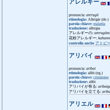
アレルギー
pronuncia:
arerugii
etimologia:
Allergie (de.)
parola chiave:
malattia
traduzione:
allergia
アレルギーの:
arerugiin
花粉アレルギー:
kahunn
controlla anche
アトピ
アリバイ
pronuncia:
aribai
etimologia:
alibi (eg.)
parola chiave:
crimimine
traduzione:
alibi
アリバイが有る:
aribai
アリバイを立てる:
ariba
アリエル