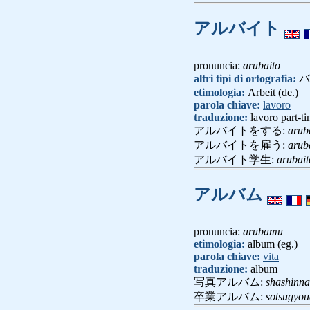
アルバイト
pronuncia:
arubaito
altri tipi di ortografia:
バ
etimologia:
Arbeit (de.)
parola chiave:
lavoro
traduzione:
lavoro part-t
アルバイトをする:
arub
アルバイトを雇う:
arub
アルバイト学生:
arubait
アルバム
pronuncia:
arubamu
etimologia:
album (eg.)
parola chiave:
vita
traduzione:
album
写真アルバム:
shashinn
卒業アルバム:
sotsugyo