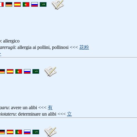
o
: allergico
arerugii
: allergia ai pollini, pollinosi <<<
花粉
ー
gaaru
: avere un alibi <<<
有
iotateru
: determinare un alibi <<<
立