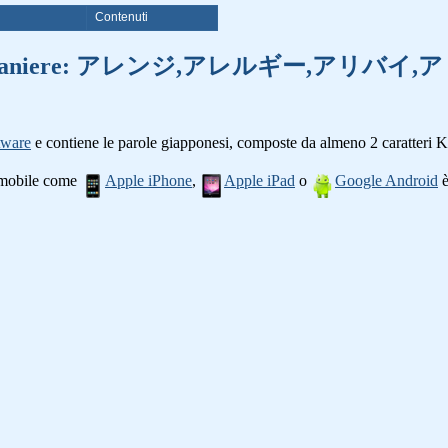
i
Contenuti
 di parole straniere: アレンジ,アレル
tware
e contiene le parole giapponesi, composte da almeno 2 caratteri K
o mobile come
Apple iPhone
,
Apple iPad
o
Google Android
è