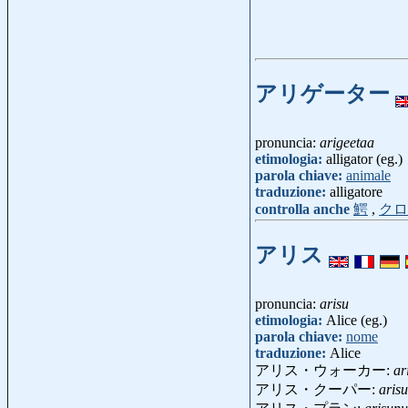
アリゲーター
pronuncia:
arigeetaa
etimologia:
alligator (eg.)
parola chiave:
animale
traduzione:
alligatore
controlla anche
鰐
,
クロ
アリス
pronuncia:
arisu
etimologia:
Alice (eg.)
parola chiave:
nome
traduzione:
Alice
アリス・ウォーカー:
ar
アリス・クーパー:
aris