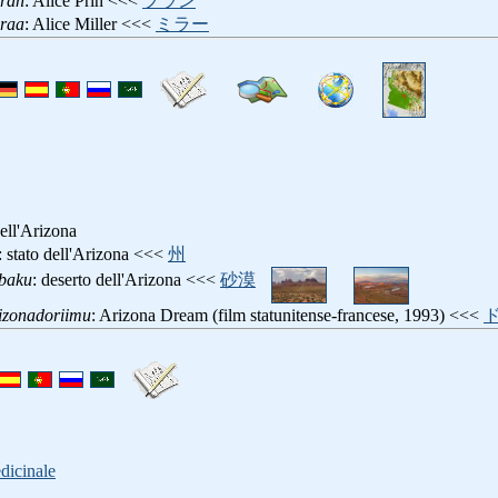
uran
: Alice Prin <<<
プラン
iraa
: Alice Miller <<<
ミラー
dell'Arizona
: stato dell'Arizona <<<
州
abaku
: deserto dell'Arizona <<<
砂漠
izonadoriimu
: Arizona Dream (film statunitense-francese, 1993) <<<
dicinale