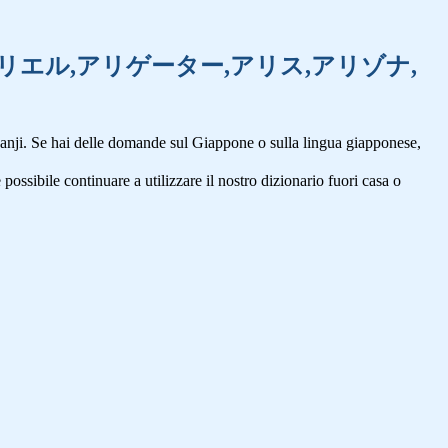
ギー,アリバイ,アリエル,アリゲーター,アリス,アリゾナ,
anji. Se hai delle domande sul Giappone o sulla lingua giapponese,
 possibile continuare a utilizzare il nostro dizionario fuori casa o