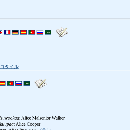
コダイル
isuwookaa
: Alice Malsenior Walker
ukuupaa
: Alice Cooper