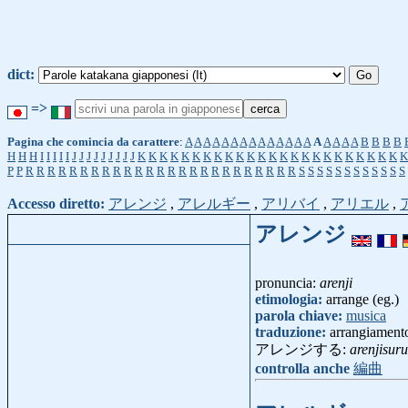
dict:
=>
Pagina che comincia da carattere
:
A
A
A
A
A
A
A
A
A
A
A
A
A
A
A
A
A
A
A
B
B
B
B
H
H
H
I
I
I
I
I
J
J
J
J
J
J
J
J
J
K
K
K
K
K
K
K
K
K
K
K
K
K
K
K
K
K
K
K
K
K
K
K
K
K
P
P
R
R
R
R
R
R
R
R
R
R
R
R
R
R
R
R
R
R
R
R
R
R
R
R
R
S
S
S
S
S
S
S
S
S
S
S
S
Accesso diretto:
アレンジ
,
アレルギー
,
アリバイ
,
アリエル
,
アレンジ
pronuncia:
arenji
etimologia:
arrange (eg.)
parola chiave:
musica
traduzione:
arrangiament
アレンジする:
arenjisuru
controlla anche
編曲