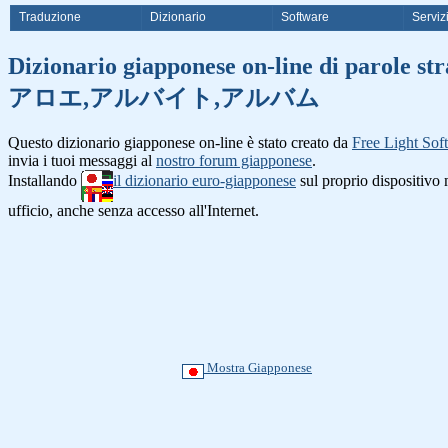
Traduzione
Dizionario
Software
Serviz
Dizionario giapponese on-line
アロエ,アルバイト,アルバム
Questo dizionario giapponese on-line è stato creato da
Free Light Sof
invia i tuoi messaggi al
nostro forum giapponese
.
Installando
il dizionario euro-giapponese
sul proprio dispositiv
ufficio, anche senza accesso all'Internet.
Mostra Giapponese