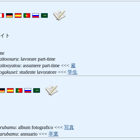
イト
ime
aitoosuru
: lavorare part-time
aitooyatou
: assumere part-time <<<
雇
ogakusei
: studente lavoratore <<<
学生
arubamu
: album fotografico <<<
写真
uarubamu
: annuario <<<
卒業