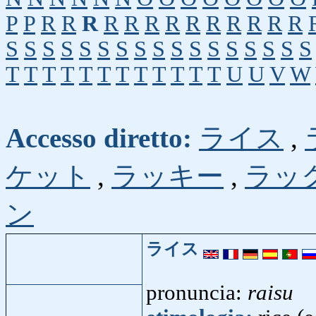
P
P
R
R
R
R
R
R
R
R
R
R
R
R
R
S
S
S
S
S
S
S
S
S
S
S
S
S
S
S
S
S
T
T
T
T
T
T
T
T
T
T
T
T
U
U
V
W
Accesso diretto:
ライス
,
ケット
,
ラッキー
,
ラッ
ン
ライス
pronuncia:
raisu