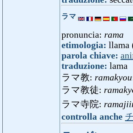
ラマ
pronuncia:
rama
etimologia:
llama 
parola chiave:
an
traduzione:
lama
ラマ教:
ramakyou
ラマ教徒:
ramaky
ラマ寺院:
ramajii
controlla anche