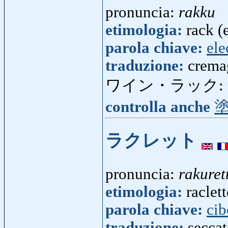
pronuncia:
rakku
etimologia:
rack (e
parola chiave:
ele
traduzione:
crema
ワイン・ラック:
controlla anche
ラクレット
pronuncia:
rakuret
etimologia:
raclett
parola chiave:
cib
traduzione:
seccat