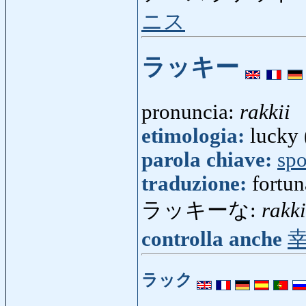
ニス
ラッキー
pronuncia:
rakkii
etimologia:
lucky 
parola chiave:
spo
traduzione:
fortun
ラッキーな:
rakk
controlla anche
ラック