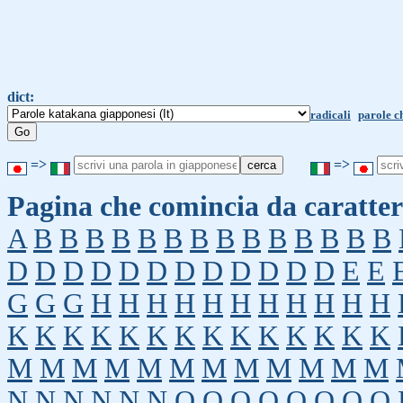
dict:
radicali
parole c
=>
=>
Pagina che comincia da caratter
A
B
B
B
B
B
B
B
B
B
B
B
B
B
B
D
D
D
D
D
D
D
D
D
D
D
D
E
E
G
G
G
H
H
H
H
H
H
H
H
H
H
H
K
K
K
K
K
K
K
K
K
K
K
K
K
K
M
M
M
M
M
M
M
M
M
M
M
M
N
N
N
N
N
N
O
O
O
O
O
O
O
O