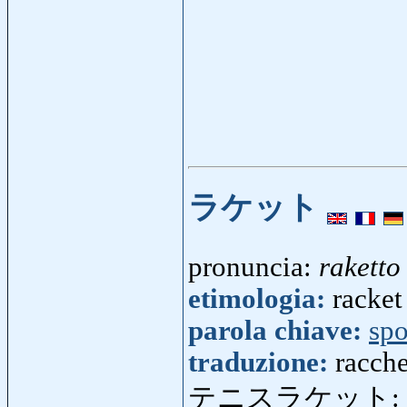
ラケット
pronuncia:
raketto
etimologia:
racket
parola chiave:
spo
traduzione:
racche
テニスラケット: