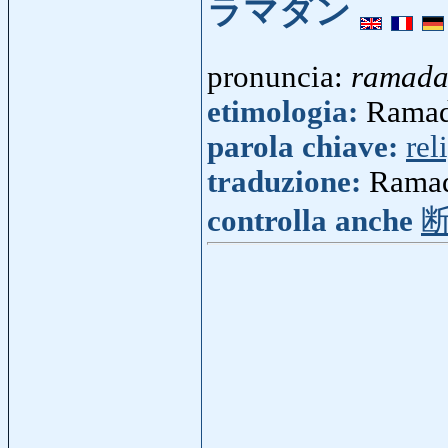
ラマダン
pronuncia:
ramad
etimologia:
Ramad
parola chiave:
rel
traduzione:
Ramad
controlla anche