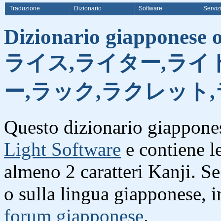
Traduzione
Dizionario
Software
Serviz
Dizionario giapponese on
ライス,ライター,ライ
ー,ラック,ラクレット
Questo dizionario giappones
Light Software
e contiene l
almeno 2 caratteri Kanji. S
o sulla lingua giapponese, i
forum giapponese
.