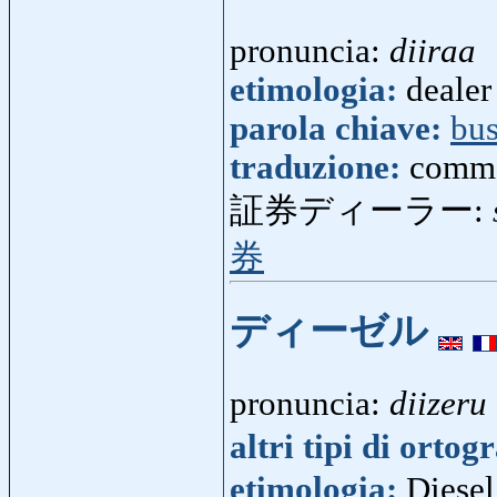
pronuncia:
diiraa
etimologia:
dealer
parola chiave:
bus
traduzione:
comme
証券ディーラー:
券
ディーゼル
pronuncia:
diizeru
altri tipi di ortog
etimologia:
Diesel