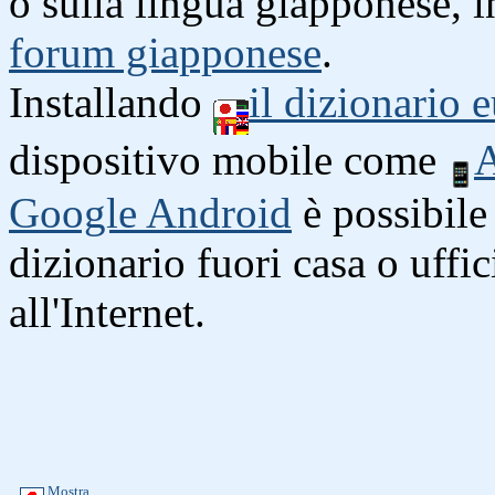
o sulla lingua giapponese, i
forum giapponese
.
Installando
il dizionario
dispositivo mobile come
A
Google Android
è possibile 
dizionario fuori casa o uffi
all'Internet.
Mostra