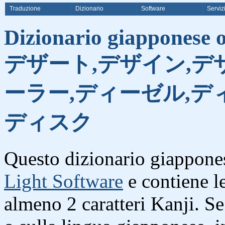
Traduzione
Dizionario
Software
Serviz
Dizionario giapponese on
デザート,デザイン,デ
ーラー,ディーゼル,デ
ディスク
Questo dizionario giappones
Light Software
e contiene l
almeno 2 caratteri Kanji. S