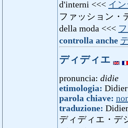
d'interni <<<
イン
ファッション・
della moda <<<
フ
controlla anche
ディディエ
pronuncia:
didie
etimologia:
Didier 
parola chiave:
no
traduzione:
Didie
ディディエ・デ