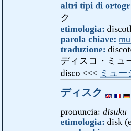
altri tipi di ortog
ク
etimologia:
discot
parola chiave:
mu
traduzione:
discot
ディスコ・ミュ
disco <<<
ミュー
ディスク
pronuncia:
disuku
etimologia:
disk (e