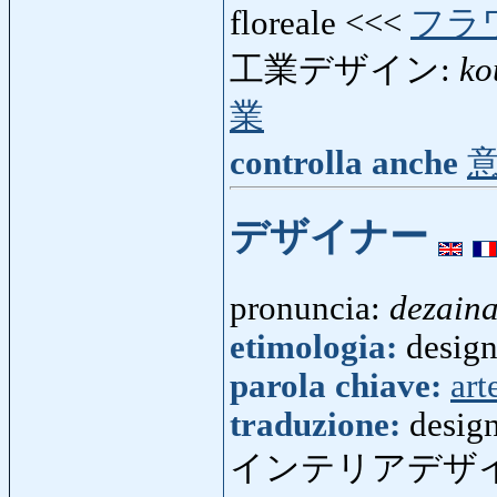
floreale <<<
フラ
工業デザイン:
ko
業
controlla anche
デザイナー
pronuncia:
dezain
etimologia:
design
parola chiave:
art
traduzione:
desig
インテリアデザ