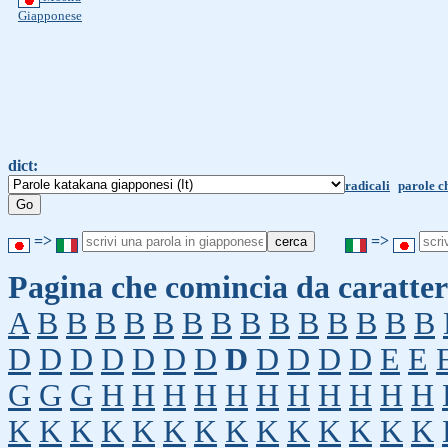
Giapponese
dict:
radicali
parole c
=>
=>
Pagina che comincia da caratter
A
B
B
B
B
B
B
B
B
B
B
B
B
B
B
D
D
D
D
D
D
D
D
D
D
D
D
E
E
G
G
G
H
H
H
H
H
H
H
H
H
H
H
K
K
K
K
K
K
K
K
K
K
K
K
K
K