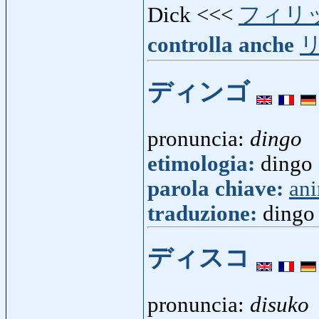
Dick <<<
フィリ
controlla anche
ディンゴ
pronuncia:
dingo
etimologia:
dingo 
parola chiave:
ani
traduzione:
dingo
ディスコ
pronuncia:
disuko