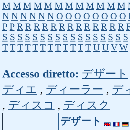
M
M
M
M
M
M
M
M
M
M
M
M
N
N
N
N
N
N
O
O
O
O
O
O
O
O
P
P
R
R
R
R
R
R
R
R
R
R
R
R
R
S
S
S
S
S
S
S
S
S
S
S
S
S
S
S
S
S
T
T
T
T
T
T
T
T
T
T
T
T
U
U
V
W
Accesso diretto:
デザート
ディエ
,
ディーラー
,
デ
,
ディスコ
,
ディスク
デザート