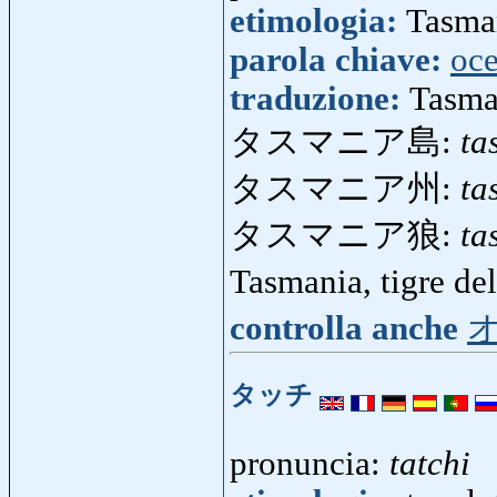
etimologia:
Tasman
parola chiave:
oce
traduzione:
Tasma
タスマニア島:
ta
タスマニア州:
ta
タスマニア狼:
ta
Tasmania, tigre d
controlla anche
タッチ
pronuncia:
tatchi