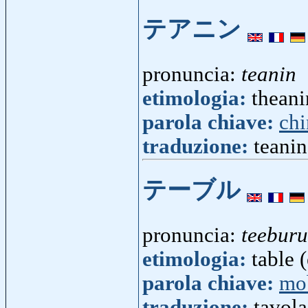
テアニン
pronuncia:
teanin
etimologia:
theani
parola chiave:
ch
traduzione:
teanin
テーブル
pronuncia:
teeburu
etimologia:
table (
parola chiave:
mo
traduzione:
tavola