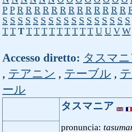
P
P
R
R
R
R
R
R
R
R
R
R
R
R
R
S
S
S
S
S
S
S
S
S
S
S
S
S
S
S
S
S
T
T
T
T
T
T
T
T
T
T
T
T
U
U
V
W
Accesso diretto:
タスマニ
,
テアニン
,
テーブル
,
テ
ール
タスマニア
pronuncia:
tasuma