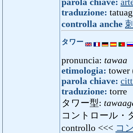
parola chiave:
art
traduzione:
tatua
controlla anche
タワー
pronuncia:
tawaa
etimologia:
tower 
parola chiave:
cit
traduzione:
torre
タワー型:
tawaag
コントロール・
controllo <<<
コ