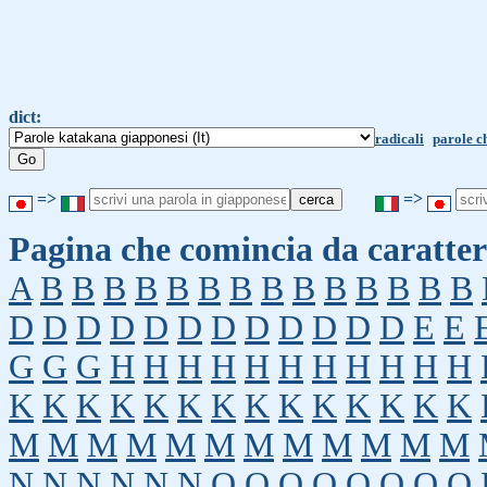
dict:
radicali
parole c
=>
=>
Pagina che comincia da caratter
A
B
B
B
B
B
B
B
B
B
B
B
B
B
B
D
D
D
D
D
D
D
D
D
D
D
D
E
E
G
G
G
H
H
H
H
H
H
H
H
H
H
H
K
K
K
K
K
K
K
K
K
K
K
K
K
K
M
M
M
M
M
M
M
M
M
M
M
M
N
N
N
N
N
N
O
O
O
O
O
O
O
O