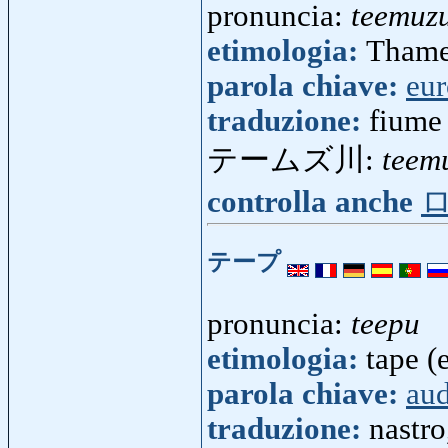
pronuncia:
teemuz
etimologia:
Thame
parola chiave:
eu
traduzione:
fiume
テームズ川:
teem
controlla anche
テープ
pronuncia:
teepu
etimologia:
tape (
parola chiave:
au
traduzione:
nastro