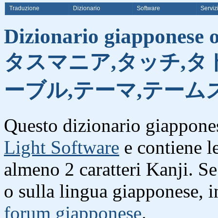
Traduzione
Dizionario
Software
Serviz
Dizionario giapponese on
タスマニア,タッチ,タ
ーブル,テーマ,テーム
Questo dizionario giappones
Light Software
e contiene l
almeno 2 caratteri Kanji. S
o sulla lingua giapponese, i
forum giapponese
.