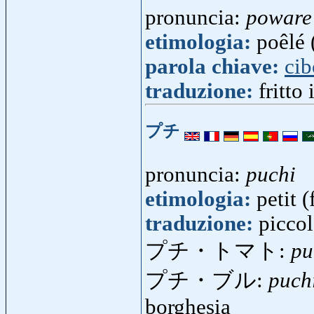
pronuncia:
poware
etimologia:
poêlé (
parola chiave:
cib
traduzione:
fritto
プチ
pronuncia:
puchi
etimologia:
petit (f
traduzione:
piccol
プチ・トマト:
pu
プチ・ブル:
puch
borghesia