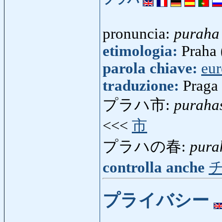
pronuncia:
puraha
etimologia:
Praha 
parola chiave:
eu
traduzione:
Praga
プラハ市:
puraha
<<<
市
プラハの春:
pura
controlla anche
プライバシー