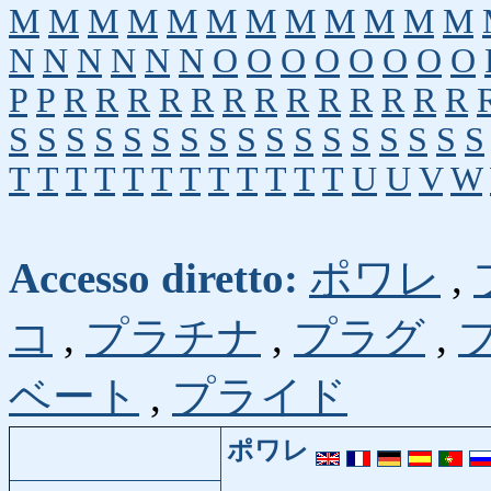
M
M
M
M
M
M
M
M
M
M
M
M
N
N
N
N
N
N
O
O
O
O
O
O
O
O
P
P
R
R
R
R
R
R
R
R
R
R
R
R
R
S
S
S
S
S
S
S
S
S
S
S
S
S
S
S
S
S
T
T
T
T
T
T
T
T
T
T
T
T
U
U
V
W
Accesso diretto:
ポワレ
,
コ
,
プラチナ
,
プラグ
,
ベート
,
プライド
ポワレ