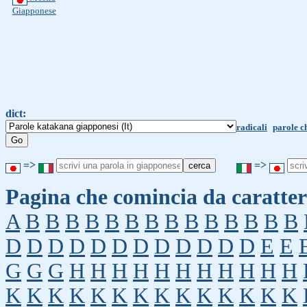
Giapponese
dict:
radicali
parole c
=>
=>
Pagina che comincia da caratter
A
B
B
B
B
B
B
B
B
B
B
B
B
B
B
D
D
D
D
D
D
D
D
D
D
D
D
E
E
G
G
G
H
H
H
H
H
H
H
H
H
H
H
K
K
K
K
K
K
K
K
K
K
K
K
K
K