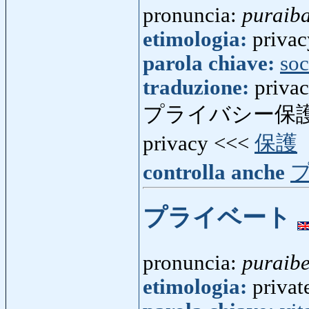
pronuncia:
puraiba
etimologia:
privac
parola chiave:
soc
traduzione:
privac
プライバシー保護
privacy <<<
保護
controlla anche
プライベート
pronuncia:
puraibe
etimologia:
privat