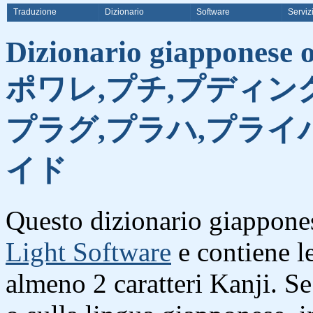
Traduzione
Dizionario
Software
Serviz
Dizionario giapponese on
ポワレ,プチ,プディン
プラグ,プラハ,プライ
イド
Questo dizionario giappones
Light Software
e contiene l
almeno 2 caratteri Kanji. S