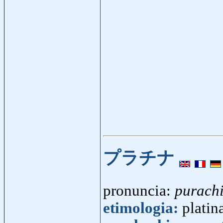
プラチナ
pronuncia:
purach
etimologia:
platina