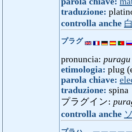
parola chiave:
mat
traduzione:
platin
controlla anche
プラグ
pronuncia:
puragu
etimologia:
plug (
parola chiave:
ele
traduzione:
spina
プラグイン:
pura
controlla anche
プラハ