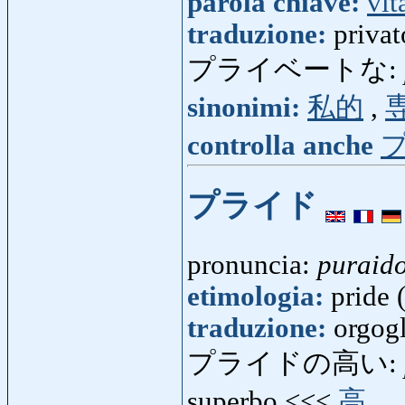
parola chiave:
vit
traduzione:
privat
プライベートな:
sinonimi:
私的
,
controlla anche
プライド
pronuncia:
puraid
etimologia:
pride 
traduzione:
orgogl
プライドの高い:
superbo <<<
高