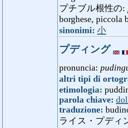
プチブル根性の:
borghese, piccola 
sinonimi:
小
プディング
pronuncia:
puding
altri tipi di ortog
etimologia:
puddin
parola chiave:
do
traduzione:
budin
ライス・プディ