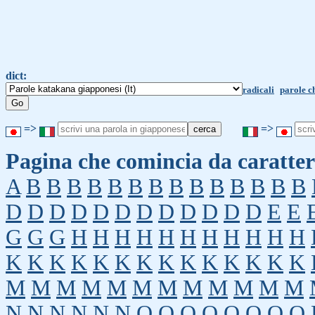
dict:
radicali
parole c
=>
=>
Pagina che comincia da caratter
A
B
B
B
B
B
B
B
B
B
B
B
B
B
B
D
D
D
D
D
D
D
D
D
D
D
D
E
E
G
G
G
H
H
H
H
H
H
H
H
H
H
H
K
K
K
K
K
K
K
K
K
K
K
K
K
K
M
M
M
M
M
M
M
M
M
M
M
M
N
N
N
N
N
N
O
O
O
O
O
O
O
O