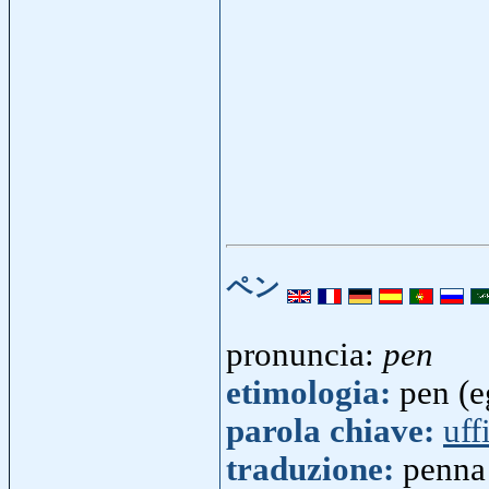
ペン
pronuncia:
pen
etimologia:
pen (e
parola chiave:
uff
traduzione:
penna