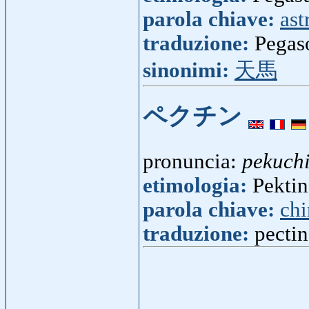
parola chiave:
ast
traduzione:
Pegaso
sinonimi:
天馬
ペクチン
pronuncia:
pekuch
etimologia:
Pektin
parola chiave:
ch
traduzione:
pectin