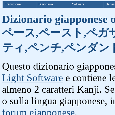
Traduzione
Dizionario
Software
Serviz
Dizionario giapponese on
ペース,ペースト,ペガ
ティ,ペンチ,ペンダン
Questo dizionario giappones
Light Software
e contiene l
almeno 2 caratteri Kanji. S
o sulla lingua giapponese, i
forum giapponese
.