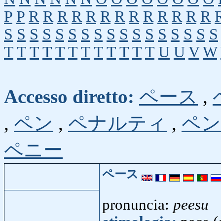
P
P
R
R
R
R
R
R
R
R
R
R
R
R
R
S
S
S
S
S
S
S
S
S
S
S
S
S
S
S
S
S
T
T
T
T
T
T
T
T
T
T
T
T
U
U
V
W
Accesso diretto:
ペース
,
,
ペン
,
ペナルティ
,
ペン
ペニー
ペース
pronuncia:
peesu