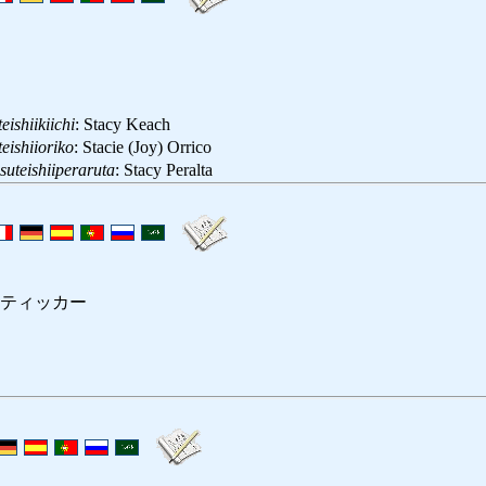
teishiikiichi
: Stacy Keach
teishiioriko
: Stacie (Joy) Orrico
suteishiiperaruta
: Stacy Peralta
ティッカー