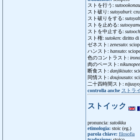
ストを行う:
sutoookona
スト破り:
sutoyaburi
: cr
スト破りをする:
sutoya
ストを止める:
sutooyam
ストを中止する:
sutooc
スト権:
sutoken
: diritto 
ゼネスト:
zenesuto
: scio
ハンスト:
hansuto
: sciop
色のコントラスト:
iron
肉のペースト:
nikunopee
断食スト:
danjikisuto
: sc
同情スト:
doujousuto
: sc
二十四時間スト:
nijuuyo
controlla anche
ストラ
ストイック
pronuncia:
sutoikku
etimologia:
stoic (eg.)
parola chiave:
filosofia
traduzione:
stoico