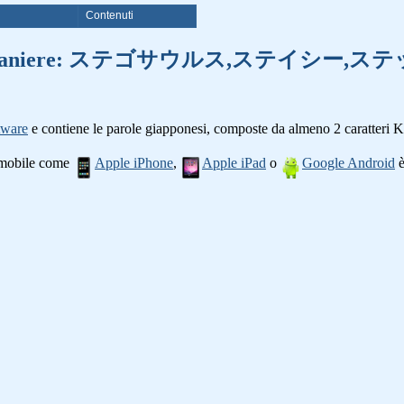
i
Contenuti
 di parole straniere: ステゴサウルス
tware
e contiene le parole giapponesi, composte da almeno 2 caratteri K
o mobile come
Apple iPhone
,
Apple iPad
o
Google Android
è