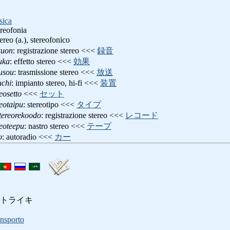
sica
tereofonia
tereo (a.), stereofonico
kuon
: registrazione stereo <<<
録音
uka
: effetto stereo <<<
効果
usou
: trasmissione stereo <<<
放送
uchi
: impianto stereo, hi-fi <<<
装置
eosetto
<<<
セット
reotaipu
: stereotipo <<<
タイプ
tereorekoodo
: registrazione stereo <<<
レコード
reoteepu
: nastro stereo <<<
テープ
o
: autoradio <<<
カー
トライキ
ansporto