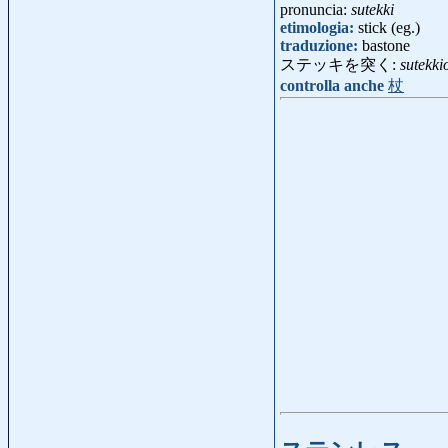
pronuncia:
sutekki
etimologia:
stick (eg.)
traduzione:
bastone
ステッキを突く:
sutekki
controlla anche
杖