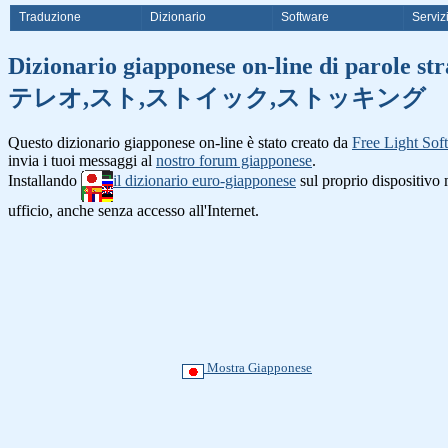
Traduzione
Dizionario
Software
Serviz
Dizionario giapponese on-line
テレオ,スト,ストイック,ストッキング
Questo dizionario giapponese on-line è stato creato da
Free Light Sof
invia i tuoi messaggi al
nostro forum giapponese
.
Installando
il dizionario euro-giapponese
sul proprio dispositiv
ufficio, anche senza accesso all'Internet.
Mostra Giapponese