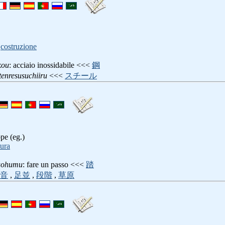
,
costruzione
kou
: acciaio inossidabile <<<
鋼
tenresusuchiiru
<<<
スチール
ppe (eg.)
tura
uohumu
: fare un passo <<<
踏
音
,
足並
,
段階
,
草原