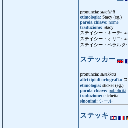
pronuncia:
suteishii
etimologia:
Stacy (eg.)
parola chiave:
nome
traduzione:
Stacy
ステイシー・キーチ:
su
ステイシー・オリコ:
su
ステイシー・ペラルタ:
ステッカー
pronuncia:
sutekkaa
altri tipi di ortografia:
ス
etimologia:
sticker (eg.)
parola chiave:
pubblicità
traduzione:
etichetta
sinonimi:
シール
ステッキ