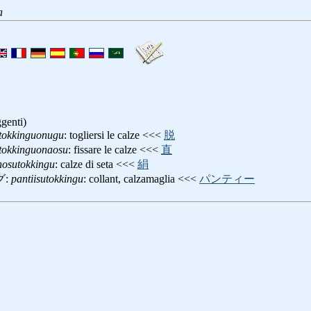
a
ggenti)
tokkinguonugu
: togliersi le calze <<<
脱
tokkinguonaosu
: fissare le calze <<<
直
nosutokkingu
: calze di seta <<<
絹
グ:
pantiisutokkingu
: collant, calzamaglia <<<
パンティー