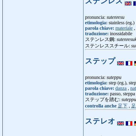
ステンレス
pronuncia:
sutenresu
etimologia:
stainless (eg.)
parola chiave:
materiale
traduzione:
inossidabile
ステンレス鋼:
sutenresu
ステンレススチール:
su
ステップ
pronuncia:
suteppu
etimologia:
step (eg.), ste
parola chiave:
danza
,
na
traduzione:
passo, steppa
ステップを踏む:
sutepp
controlla anche
足下
,
足
ステレオ