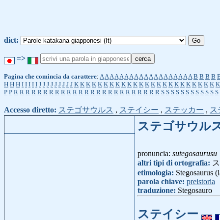
dict:
=>
Pagina che comincia da carattere
:
A
A
A
A
A
A
A
A
A
A
A
A
A
A
A
A
A
A
A
B
B
B
B
H
H
H
I
I
I
I
I
J
J
J
J
J
J
J
J
J
K
K
K
K
K
K
K
K
K
K
K
K
K
K
K
K
K
K
K
K
K
K
K
K
K
P
P
R
R
R
R
R
R
R
R
R
R
R
R
R
R
R
R
R
R
R
R
R
R
R
R
R
S
S
S
S
S
S
S
S
S
S
S
S
Accesso diretto:
ステゴサウルス
,
ステイシー
,
ステッカー
,
ス
ステゴサウル
pronuncia:
sutegosaurusu
altri tipi di ortografia:
ス
etimologia:
Stegosaurus (l
parola chiave:
preistoria
traduzione:
Stegosauro
ステイシー