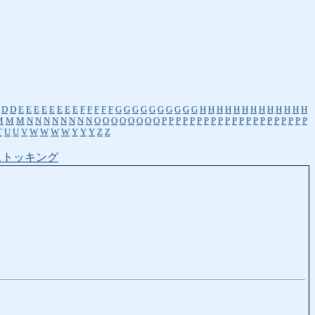
D
D
E
E
E
E
E
E
E
E
F
F
F
F
F
G
G
G
G
G
G
G
G
G
G
H
H
H
H
H
H
H
H
H
H
H
H
H
M
M
M
N
N
N
N
N
N
N
N
O
O
O
O
O
O
O
O
P
P
P
P
P
P
P
P
P
P
P
P
P
P
P
P
P
P
P
P
P
T
U
U
V
W
W
W
W
Y
Y
Y
Z
Z
ストッキング