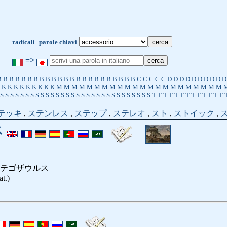
radicali
parole chiavi
=>
B
B
B
B
B
B
B
B
B
B
B
B
B
B
B
B
B
B
B
B
B
B
B
C
C
C
C
C
D
D
D
D
D
D
D
D
D
D
K
K
K
K
K
K
K
K
K
M
M
M
M
M
M
M
M
M
M
M
M
M
M
M
M
M
M
M
M
M
M
S
S
S
S
S
S
S
S
S
S
S
S
S
S
S
S
S
S
S
S
S
S
S
S
S
S
S
S
S
S
T
T
T
T
T
T
T
T
T
T
T
T
T
テッキ
,
ステンレス
,
ステップ
,
ステレオ
,
スト
,
ストイック
,
ス
テゴザウルス
at.)