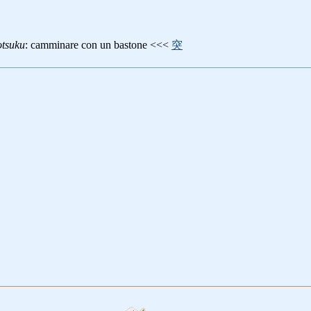
otsuku
: camminare con un bastone <<<
突