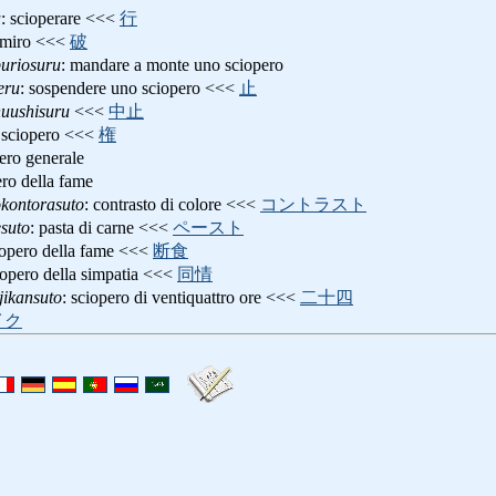
u
: scioperare <<<
行
umiro <<<
破
buriosuru
: mandare a monte uno sciopero
eru
: sospendere uno sciopero <<<
止
huushisuru
<<<
中止
di sciopero <<<
権
pero generale
ero della fame
okontorasuto
: contrasto di colore <<<
コントラスト
suto
: pasta di carne <<<
ペースト
iopero della fame <<<
断食
iopero della simpatia <<<
同情
jikansuto
: sciopero di ventiquattro ore <<<
二十四
イク