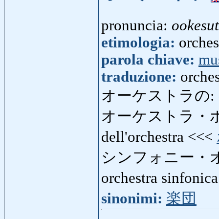
pronuncia:
ookesu
etimologia:
orches
parola chiave:
mu
traduzione:
orches
オーケストラの:
オーケストラ・
dell'orchestra <<<
シンフォニー・
orchestra sinfonic
sinonimi:
楽団