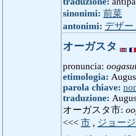
traduzione:
antipa
sinonimi:
前菜
antonimi:
デザー
オーガスタ
pronuncia:
oogasu
etimologia:
August
parola chiave:
no
traduzione:
Augus
オーガスタ市:
oo
<<<
市
,
ジョー