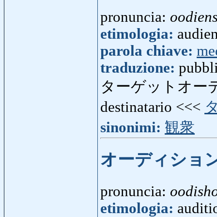
pronuncia:
oodien
etimologia:
audienc
parola chiave:
me
traduzione:
pubbli
ターゲットオー
destinatario <<<
sinonimi:
観衆
オーディショ
pronuncia:
oodish
etimologia:
auditi