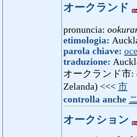
オークランド
pronuncia:
ookura
etimologia:
Auckla
parola chiave:
oce
traduzione:
Auckla
オークランド市:
Zelanda) <<<
市
controlla anche
オークション