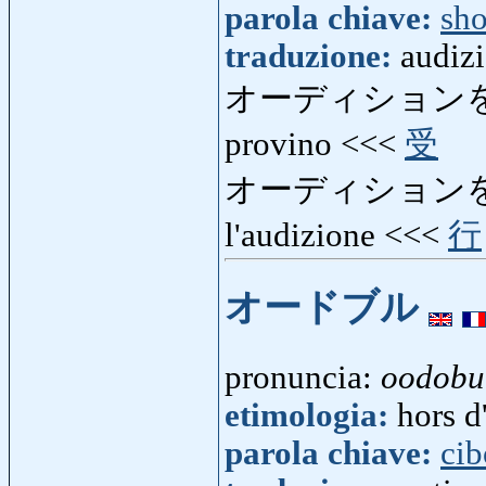
parola chiave:
sh
traduzione:
audiz
オーディション
provino <<<
受
オーディション
l'audizione <<<
行
オードブル
pronuncia:
oodobu
etimologia:
hors d
parola chiave:
cib