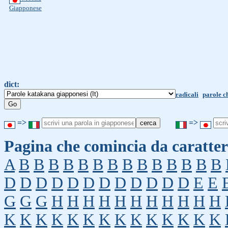
Giapponese
dict:
radicali
parole c
=>
=>
Pagina che comincia da caratter
A
B
B
B
B
B
B
B
B
B
B
B
B
B
B
D
D
D
D
D
D
D
D
D
D
D
D
E
E
G
G
G
H
H
H
H
H
H
H
H
H
H
H
K
K
K
K
K
K
K
K
K
K
K
K
K
K