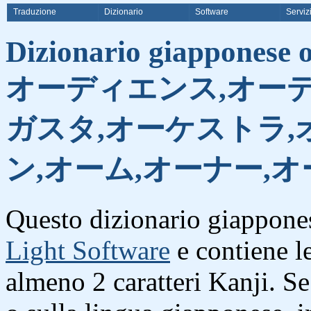
Traduzione
Dizionario
Software
Serviz
Dizionario giapponese on
オーディエンス,オーデ
ガスタ,オーケストラ,
ン,オーム,オーナー,
Questo dizionario giappones
Light Software
e contiene l
almeno 2 caratteri Kanji. S