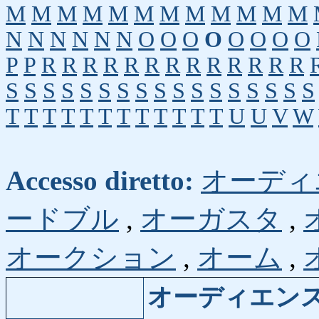
M
M
M
M
M
M
M
M
M
M
M
M
N
N
N
N
N
N
O
O
O
O
O
O
O
O
P
P
R
R
R
R
R
R
R
R
R
R
R
R
R
S
S
S
S
S
S
S
S
S
S
S
S
S
S
S
S
S
T
T
T
T
T
T
T
T
T
T
T
T
U
U
V
W
Accesso diretto:
オーディ
ードブル
,
オーガスタ
,
オークション
,
オーム
,
オーディエン