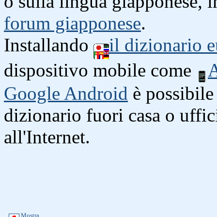
o sulla lingua giapponese, i
forum giapponese
.
Installando
il dizionario
dispositivo mobile come
A
Google Android
è possibile 
dizionario fuori casa o uffi
all'Internet.
Mostra