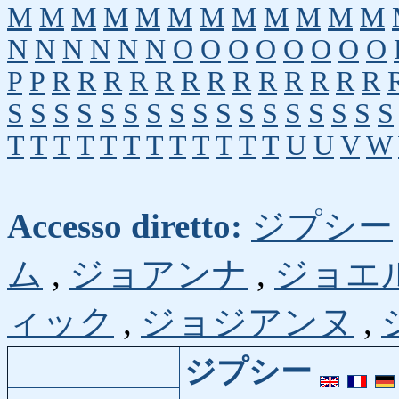
M
M
M
M
M
M
M
M
M
M
M
M
N
N
N
N
N
N
O
O
O
O
O
O
O
O
P
P
R
R
R
R
R
R
R
R
R
R
R
R
R
S
S
S
S
S
S
S
S
S
S
S
S
S
S
S
S
S
T
T
T
T
T
T
T
T
T
T
T
T
U
U
V
W
Accesso diretto:
ジプシー
ム
,
ジョアンナ
,
ジョエ
ィック
,
ジョジアンヌ
,
ジプシー