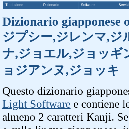
Traduzione
Dizionario
Software
Serviz
Dizionario giapponese on
ジプシー,ジレンマ,ジ
ナ,ジョエル,ジョッギ
ョジアンヌ,ジョッキ
Questo dizionario giappones
Light Software
e contiene l
almeno 2 caratteri Kanji. S