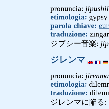
pronuncia:
jipushii
etimologia:
gypsy 
parola chiave:
eu
traduzione:
zinga
ジプシー音楽:
ji
ジレンマ
pronuncia:
jirenma
etimologia:
dilemm
traduzione:
dilem
ジレンマに陥る: