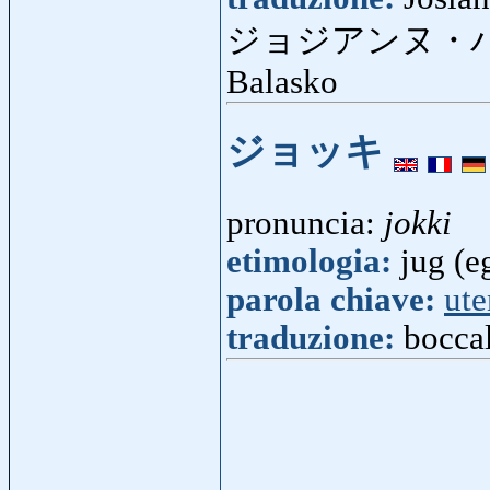
ジョジアンヌ・
Balasko
ジョッキ
pronuncia:
jokki
etimologia:
jug (e
parola chiave:
ute
traduzione:
boccal