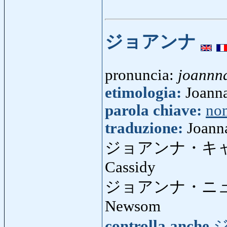
ジョアンナ
pronuncia:
joannn
etimologia:
Joanna
parola chiave:
no
traduzione:
Joann
ジョアンナ・キ
Cassidy
ジョアンナ・ニ
Newsom
controlla anche