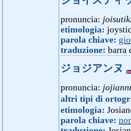
ジョイスティ
pronuncia:
joisuti
etimologia:
joysti
parola chiave:
gi
traduzione:
barra
ジョジアンヌ
pronuncia:
jojiann
altri tipi di ortog
etimologia:
Josiane
parola chiave:
no
traduzione:
Josia