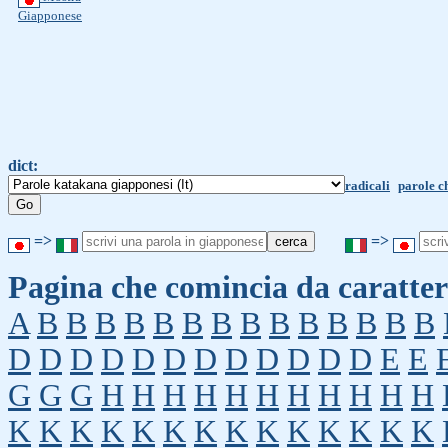
Giapponese
dict:
radicali
parole c
=>
=>
Pagina che comincia da caratter
A
B
B
B
B
B
B
B
B
B
B
B
B
B
B
D
D
D
D
D
D
D
D
D
D
D
D
E
E
G
G
G
H
H
H
H
H
H
H
H
H
H
H
K
K
K
K
K
K
K
K
K
K
K
K
K
K