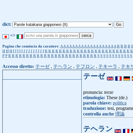
dict:
=>
Pagina che comincia da carattere
:
A
A
A
A
A
A
A
A
A
A
A
A
A
A
A
A
A
A
A
B
B
B
B
H
H
H
I
I
I
I
I
J
J
J
J
J
J
J
J
J
K
K
K
K
K
K
K
K
K
K
K
K
K
K
K
K
K
K
K
K
K
K
K
K
K
P
P
R
R
R
R
R
R
R
R
R
R
R
R
R
R
R
R
R
R
R
R
R
R
R
R
R
S
S
S
S
S
S
S
S
S
S
S
S
Accesso diretto:
テーゼ
,
テヘラン
,
テフロン
,
テキーラ
,
テキ
テーゼ
pronuncia:
teeze
etimologia:
These (de.)
parola chiave:
politica
traduzione:
tesi, progra
controlla anche
理論
テヘラン