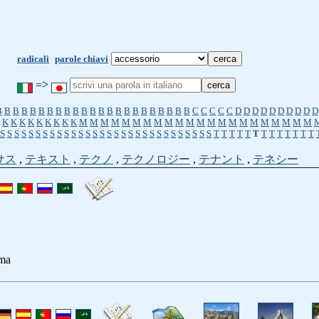
radicali
parole chiavi
=>
B
B
B
B
B
B
B
B
B
B
B
B
B
B
B
B
B
B
B
B
B
B
B
C
C
C
C
C
D
D
D
D
D
D
D
D
D
D
K
K
K
K
K
K
K
K
K
M
M
M
M
M
M
M
M
M
M
M
M
M
M
M
M
M
M
M
M
M
M
S
S
S
S
S
S
S
S
S
S
S
S
S
S
S
S
S
S
S
S
S
S
S
S
S
S
S
S
S
S
T
T
T
T
T
T
T
T
T
T
T
T
T
サス
,
テキスト
,
テクノ
,
テクノロジー
,
テナント
,
テネシー
mma