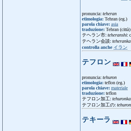
pronuncia:
teheran
etimologia:
Tehran (eg.)
parola chiave:
asia
traduzione:
Tehran (città)
テヘラン市:
teheranshi
: 
テヘラン会談:
teheranka
controlla anche
イラン
テフロン
pronuncia:
tehuron
etimologia:
teflon (eg.)
parola chiave:
materiale
traduzione:
teflon
テフロン加工:
tehuronk
テフロン加工の:
tehuro
テキーラ