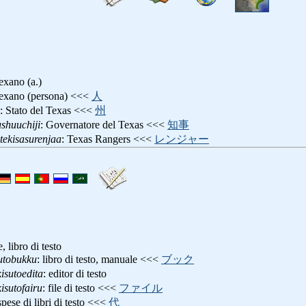
texano (a.)
texano (persona) <<<
人
: Stato del Texas <<<
州
ushuuchiji
: Governatore del Texas <<<
知事
tekisasurenjaa
: Texas Rangers <<<
レンジャー
, libro di testo
sutobukku
: libro di testo, manuale <<<
ブック
kisutoedita
: editor di testo
kisutofairu
: file di testo <<<
ファイル
spese di libri di testo <<<
代