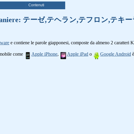
i
Contenuti
 di parole straniere: テーゼ,テヘラン
tware
e contiene le parole giapponesi, composte da almeno 2 caratteri K
o mobile come
Apple iPhone
,
Apple iPad
o
Google Android
è