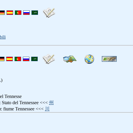
ili
.)
del Tennesse
: Stato del Tennessee <<<
州
a
: fiume Tennessee <<<
川