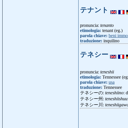
テナント
pronuncia:
tenanto
etimologia:
tenant (eg.)
parola chiave:
beni immob
traduzione:
inquilino
テネシー
pronuncia:
teneshii
etimologia:
Tennessee (eg
parola chiave:
usa
traduzione:
Tennessee
テネシーの:
teneshiino
: 
テネシー州:
teneshiishuu
テネシー川:
teneshiigaw