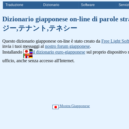
Traduzione
Dizionario
Software
Serviz
Dizionario giapponese on-line
ジー,テナント,テネシー
Questo dizionario giapponese on-line è stato creato da
Free Light Sof
invia i tuoi messaggi al
nostro forum giapponese
.
Installando
il dizionario euro-giapponese
sul proprio dispositiv
ufficio, anche senza accesso all'Internet.
Mostra Giapponese