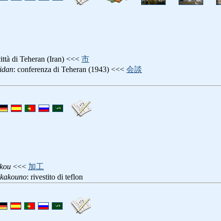
città di Teheran (Iran) <<<
市
idan
: conferenza di Teheran (1943) <<<
会談
akou
<<<
加工
nkakouno
: rivestito di teflon