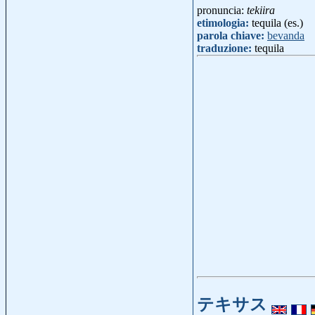
pronuncia:
tekiira
etimologia:
tequila (es.)
parola chiave:
bevanda
traduzione:
tequila
テキサス