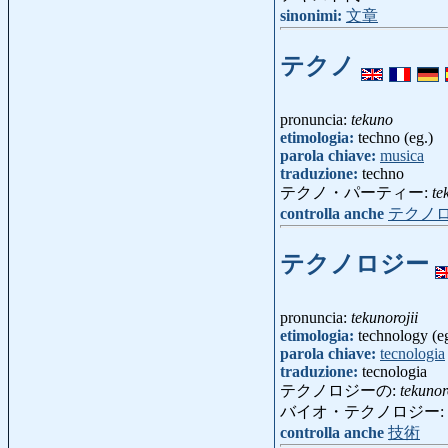
sinonimi:
文章
テクノ
pronuncia:
tekuno
etimologia:
techno (eg.)
parola chiave:
musica
traduzione:
techno
テクノ・パーティー:
te
controlla anche
テクノ
テクノロジー
pronuncia:
tekunorojii
etimologia:
technology (e
parola chiave:
tecnologia
traduzione:
tecnologia
テクノロジーの:
tekunor
バイオ・テクノロジー:
controlla anche
技術