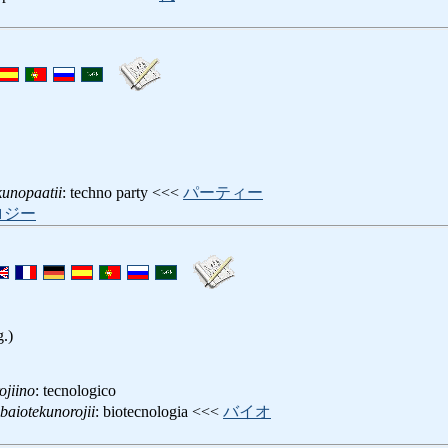
kunopaatii
: techno party <<<
パーティー
ロジー
g.)
ojiino
: tecnologico
baiotekunorojii
: biotecnologia <<<
バイオ