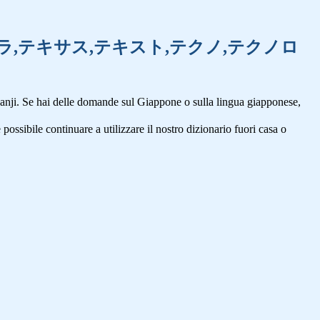
,テフロン,テキーラ,テキサス,テキスト,テクノ,テクノロ
anji. Se hai delle domande sul Giappone o sulla lingua giapponese,
 possibile continuare a utilizzare il nostro dizionario fuori casa o