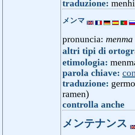
traduzione:
menhi
メンマ
pronuncia:
menma
altri tipi di ortog
etimologia:
menma
parola chiave:
co
traduzione:
germog
ramen)
controlla anche
メンテナンス