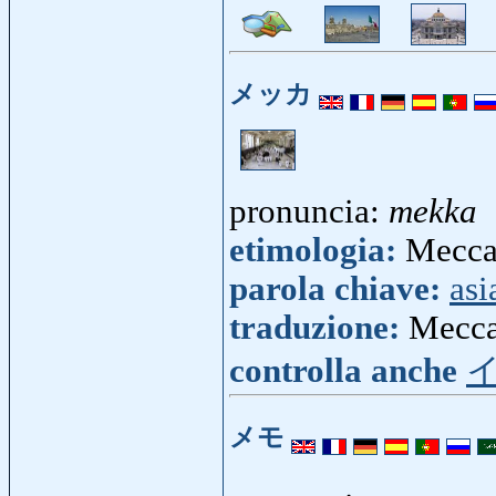
メッカ
pronuncia:
mekka
etimologia:
Mecca 
parola chiave:
asi
traduzione:
Mecc
controlla anche
メモ