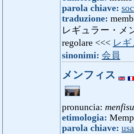
parola chiave:
soc
traduzione:
memb
レギュラー・メ
regolare <<<
レギ
sinonimi:
会員
メンフィス
pronuncia:
menfis
etimologia:
Memph
parola chiave:
usa