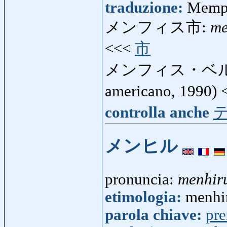
traduzione:
Memph
メンフィス市:
me
<<<
市
メンフィス・ベ
americano, 1990)
controlla anche
メンヒル
pronuncia:
menhir
etimologia:
menhir
parola chiave:
pre