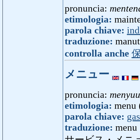
pronuncia:
menten
etimologia:
mainte
parola chiave:
ind
traduzione:
manut
controlla anche
メニュー
pronuncia:
menyu
etimologia:
menu (
parola chiave:
ga
traduzione:
menu
サービス・メニ