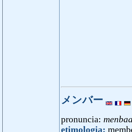
メンバー
pronuncia:
menba
etimologia:
membe