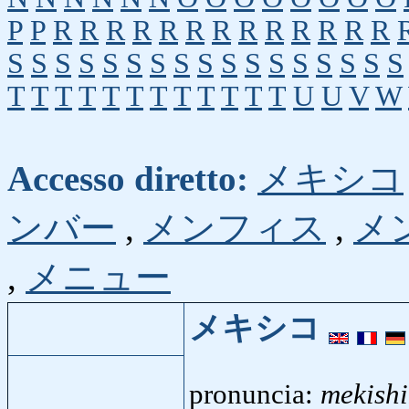
P
P
R
R
R
R
R
R
R
R
R
R
R
R
R
S
S
S
S
S
S
S
S
S
S
S
S
S
S
S
S
S
T
T
T
T
T
T
T
T
T
T
T
T
U
U
V
W
Accesso diretto:
メキシコ
ンバー
,
メンフィス
,
メ
,
メニュー
メキシコ
pronuncia:
mekish