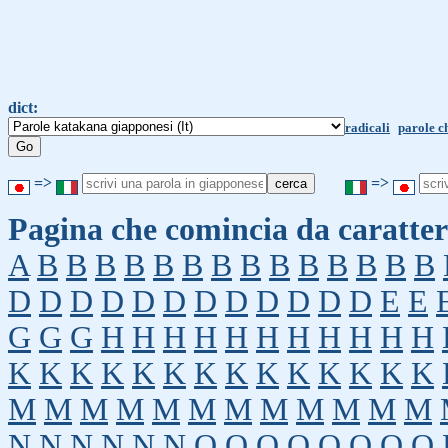
dict:
radicali
parole c
=>
=>
Pagina che comincia da caratter
A
B
B
B
B
B
B
B
B
B
B
B
B
B
B
D
D
D
D
D
D
D
D
D
D
D
D
E
E
G
G
G
H
H
H
H
H
H
H
H
H
H
H
K
K
K
K
K
K
K
K
K
K
K
K
K
K
M
M
M
M
M
M
M
M
M
M
M
M
N
N
N
N
N
N
O
O
O
O
O
O
O
O