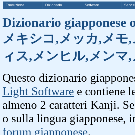
Traduzione
Dizionario
Software
Serviz
Dizionario giapponese on
メキシコ,メッカ,メモ
ィス,メンヒル,メンマ
Questo dizionario giappones
Light Software
e contiene l
almeno 2 caratteri Kanji. S
o sulla lingua giapponese, i
forum giapponese
.