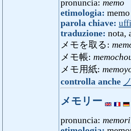
pronuncia:
memo
etimologia:
memo 
parola chiave:
uff
traduzione:
nota,
メモを取る:
memo
メモ帳:
memocho
メモ用紙:
memoyo
controlla anche
メモリー
pronuncia:
memori
etimologia:
memor