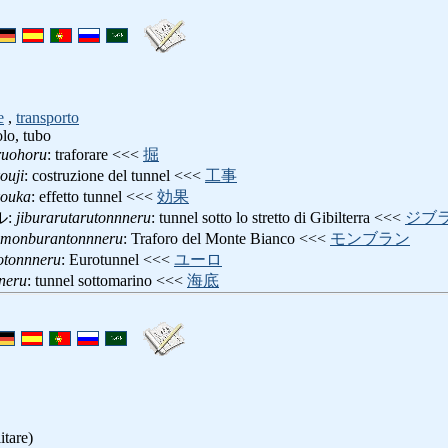
e
,
transporto
olo, tubo
ruohoru
: traforare <<<
掘
ouji
: costruzione del tunnel <<<
工事
kouka
: effetto tunnel <<<
効果
ル:
jiburarutarutonnneru
: tunnel sotto lo stretto di Gibilterra <<<
ジブ
monburantonnneru
: Traforo del Monte Bianco <<<
モンブラン
otonnneru
: Eurotunnel <<<
ユーロ
nneru
: tunnel sottomarino <<<
海底
itare)