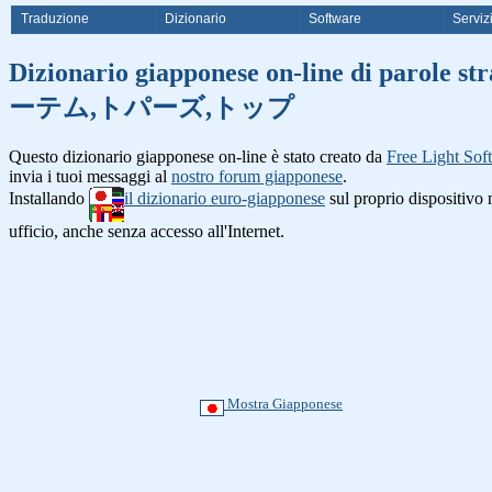
Traduzione
Dizionario
Software
Serviz
Dizionario giapponese on-line
ーテム,トパーズ,トップ
Questo dizionario giapponese on-line è stato creato da
Free Light Sof
invia i tuoi messaggi al
nostro forum giapponese
.
Installando
il dizionario euro-giapponese
sul proprio dispositiv
ufficio, anche senza accesso all'Internet.
Mostra Giapponese