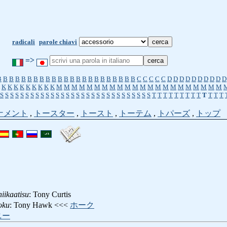
radicali
parole chiavi
=>
B
B
B
B
B
B
B
B
B
B
B
B
B
B
B
B
B
B
B
B
B
B
B
C
C
C
C
C
D
D
D
D
D
D
D
D
D
D
K
K
K
K
K
K
K
K
K
M
M
M
M
M
M
M
M
M
M
M
M
M
M
M
M
M
M
M
M
M
M
S
S
S
S
S
S
S
S
S
S
S
S
S
S
S
S
S
S
S
S
S
S
S
S
S
S
S
S
S
S
T
T
T
T
T
T
T
T
T
T
T
T
T
ナメント
,
トースター
,
トースト
,
トーテム
,
トパーズ
,
トップ
niikaatisu
: Tony Curtis
oku
: Tony Hawk <<<
ホーク
ニー