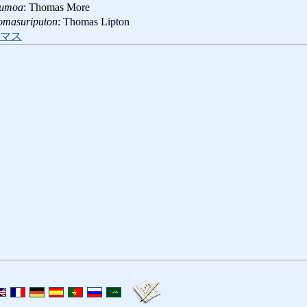
sumoa
: Thomas More
omasuriputon
: Thomas Lipton
マス