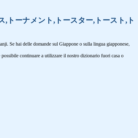
,トーチカ,トーマス,トーナメント,トースター,トースト,ト
anji. Se hai delle domande sul Giappone o sulla lingua giapponese,
 possibile continuare a utilizzare il nostro dizionario fuori casa o