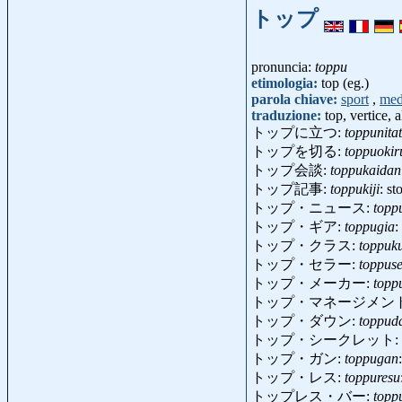
トップ
pronuncia:
toppu
etimologia:
top (eg.)
parola chiave:
sport
,
med
traduzione:
top, vertice, a
トップに立つ:
toppunita
トップを切る:
toppuokir
トップ会談:
toppukaidan
トップ記事:
toppukiji
: st
トップ・ニュース:
topp
トップ・ギア:
toppugia
:
トップ・クラス:
toppuk
トップ・セラー:
toppus
トップ・メーカー:
topp
トップ・マネージメン
トップ・ダウン:
toppud
トップ・シークレット:
トップ・ガン:
toppugan
トップ・レス:
toppuresu
トップレス・バー:
topp