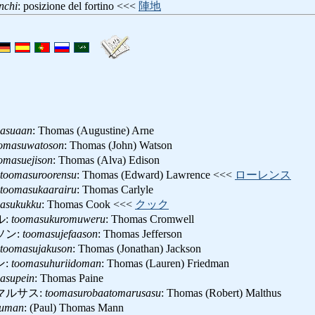
nchi
: posizione del fortino <<<
陣地
asuaan
: Thomas (Augustine) Arne
omasuwatoson
: Thomas (John) Watson
omasuejison
: Thomas (Alva) Edison
toomasuroorensu
: Thomas (Edward) Lawrence <<<
ローレンス
toomasukaarairu
: Thomas Carlyle
asukukku
: Thomas Cook <<<
クック
ル:
toomasukuromuweru
: Thomas Cromwell
ソン:
toomasujefaason
: Thomas Jefferson
toomasujakuson
: Thomas (Jonathan) Jackson
ン:
toomasuhuriidoman
: Thomas (Lauren) Friedman
asupein
: Thomas Paine
マルサス:
toomasurobaatomarusasu
: Thomas (Robert) Malthus
suman
: (Paul) Thomas Mann