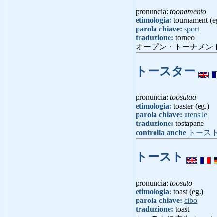
pronuncia:
toonamento
etimologia:
tournament (e
parola chiave:
sport
traduzione:
torneo
オープン・トーナメン
トースター
pronuncia:
toosutaa
etimologia:
toaster (eg.)
parola chiave:
utensile
traduzione:
tostapane
controlla anche
トース
トースト
pronuncia:
toosuto
etimologia:
toast (eg.)
parola chiave:
cibo
traduzione:
toast