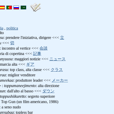
ia
,
politica
lto
tsu
: prendere l'iniziativа, dirigere <<<
立
u
<<<
切
: incontro al vertice <<<
会談
oria di copertina <<<
記事
unyuusu
: maggiori notizie <<<
ニュース
 marcia alta <<<
ギア
urasu
: top class, alta classe <<<
クラス
eraa
: miglior venditore
umeekaa
: produttore leader <<<
メーカー
ト:
toppumaneejimento
: alta direzione
aun
: dall'alto al basso <<<
ダウン
toppushiikuretto
: segreto superiore
: Top Gun (un film americano, 1986)
: a seno nudo
uresubaa
: topless bar