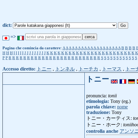
dict:
=>
Pagina che comincia da carattere
:
A
A
A
A
A
A
A
A
A
A
A
A
A
A
A
A
A
A
A
B
B
B
B
H
H
H
I
I
I
I
I
J
J
J
J
J
J
J
J
J
K
K
K
K
K
K
K
K
K
K
K
K
K
K
K
K
K
K
K
K
K
K
K
K
K
P
P
R
R
R
R
R
R
R
R
R
R
R
R
R
R
R
R
R
R
R
R
R
R
R
R
R
S
S
S
S
S
S
S
S
S
S
S
S
Accesso diretto:
トニー
,
トンネル
,
トーチカ
,
トーマス
,
トー
トニー
pronuncia:
tonii
etimologia:
Tony (eg.)
parola chiave:
nome
traduzione:
Tony
トニー・カーティス:
to
トニー・ホーク:
toniiho
controlla anche
アンソ