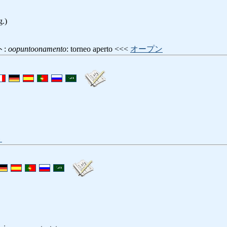
g.)
ト:
oopuntoonamento
: torneo aperto <<<
オープン
ト