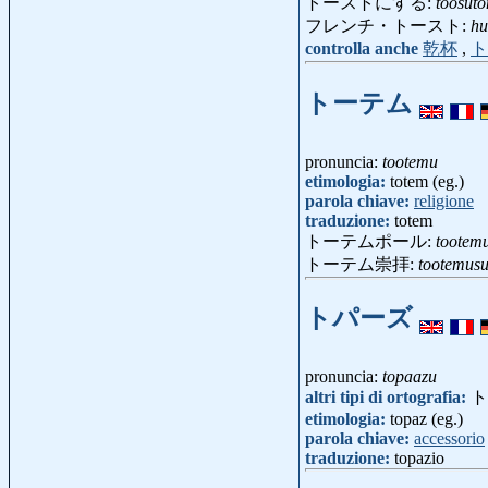
トーストにする:
toosuto
フレンチ・トースト:
hu
controlla anche
乾杯
,
ト
トーテム
pronuncia:
tootemu
etimologia:
totem (eg.)
parola chiave:
religione
traduzione:
totem
トーテムポール:
tootem
トーテム崇拝:
tootemus
トパーズ
pronuncia:
topaazu
altri tipi di ortografia:
ト
etimologia:
topaz (eg.)
parola chiave:
accessorio
traduzione:
topazio