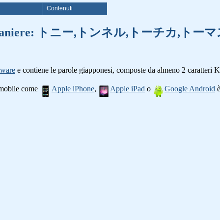
i
Contenuti
 di parole straniere: トニー,トンネル
tware
e contiene le parole giapponesi, composte da almeno 2 caratteri K
o mobile come
Apple iPhone
,
Apple iPad
o
Google Android
è