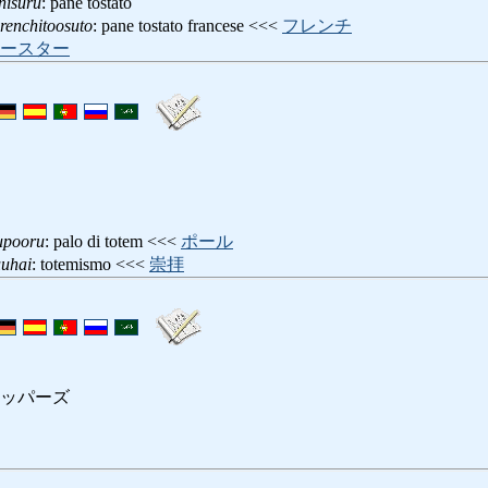
nisuru
: pane tostato
renchitoosuto
: pane tostato francese <<<
フレンチ
ースター
upooru
: palo di totem <<<
ポール
uuhai
: totemismo <<<
崇拝
ッパーズ