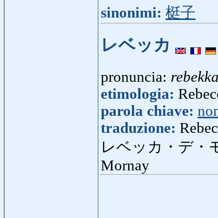
sinonimi:
梃子
レベッカ
pronuncia:
rebekk
etimologia:
Rebecc
parola chiave:
no
traduzione:
Rebec
レベッカ・デ・
Mornay