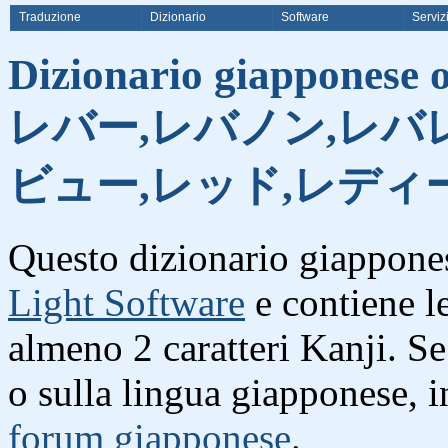
Traduzione
Dizionario
Software
Serviz
Dizionario giapponese on
レバー,レバノン,レバ
ビュー,レッド,レディ
Questo dizionario giappones
Light Software
e contiene l
almeno 2 caratteri Kanji. S
o sulla lingua giapponese, i
forum giapponese
.