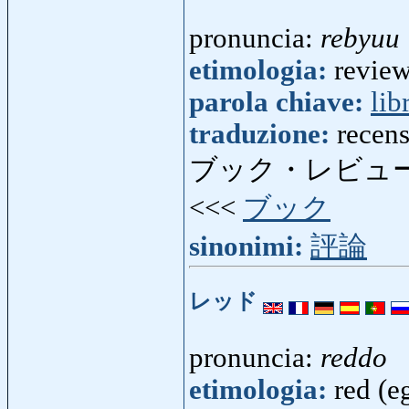
pronuncia:
rebyuu
etimologia:
review 
parola chiave:
lib
traduzione:
recen
ブック・レビュー
<<<
ブック
sinonimi:
評論
レッド
pronuncia:
reddo
etimologia:
red (e