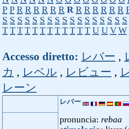
P
P
R
R
R
R
R
R
R
R
R
R
R
R
R
S
S
S
S
S
S
S
S
S
S
S
S
S
S
S
S
S
T
T
T
T
T
T
T
T
T
T
T
T
U
U
V
W
Accesso diretto:
レバー
,
カ
,
レベル
,
レビュー
,
レーン
レバー
pronuncia:
rebaa