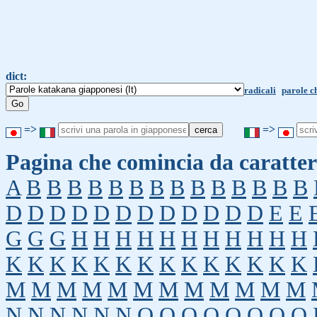
dict:
radicali
parole c
=>
=>
Pagina che comincia da caratter
A
B
B
B
B
B
B
B
B
B
B
B
B
B
B
D
D
D
D
D
D
D
D
D
D
D
D
E
E
G
G
G
H
H
H
H
H
H
H
H
H
H
H
K
K
K
K
K
K
K
K
K
K
K
K
K
K
M
M
M
M
M
M
M
M
M
M
M
M
N
N
N
N
N
N
O
O
O
O
O
O
O
O