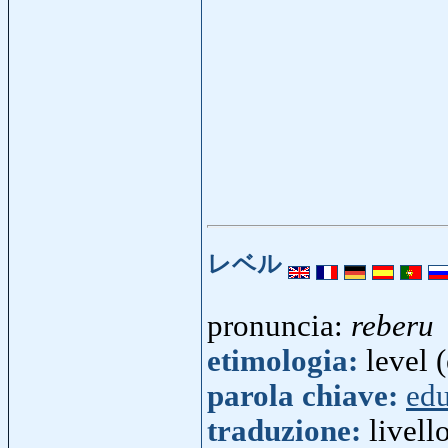
レベル
pronuncia:
reberu
etimologia:
level (
parola chiave:
ed
traduzione:
livell