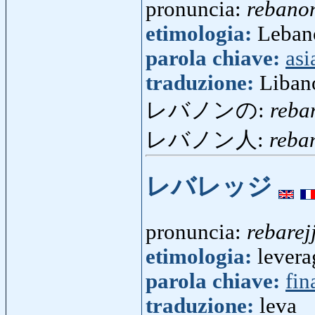
pronuncia:
rebano
etimologia:
Lebano
parola chiave:
asi
traduzione:
Liban
レバノンの:
reba
レバノン人:
reba
レバレッジ
pronuncia:
rebarejj
etimologia:
levera
parola chiave:
fin
traduzione:
leva