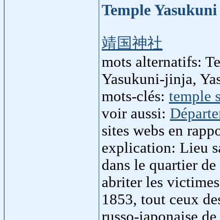
Temple Yasukun
靖国神社
mots alternatifs: 
Yasukuni-jinja, Ya
mots-clés:
temple s
voir aussi:
Départ
sites webs en rapp
explication: Lieu 
dans le quartier d
abriter les victime
1853, tout ceux de
russo-japonaise de