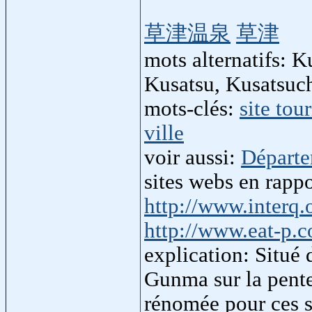
草津温泉
草津
mots alternatifs: K
Kusatsu, Kusatsuc
mots-clés:
site tou
ville
voir aussi:
Départ
sites webs en rapp
http://www.interq.
http://www.eat-p.c
explication: Situé
Gunma sur la pente
rénomée pour ces s