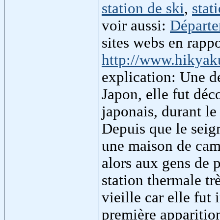
station de ski
,
stat
voir aussi:
Départ
sites webs en rapp
http://www.hikya
explication: Une d
Japon, elle fut dé
japonais, durant l
Depuis que le seig
une maison de camp
alors aux gens de 
station thermale tr
vieille car elle fut
première apparitio