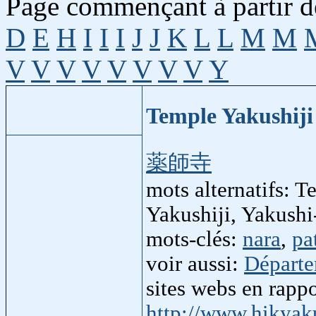
Page commençant à partir de
D
E
H
I
I
I
J
J
K
L
L
M
M
V
V
V
V
V
V
V
V
Y
Temple Yakushij
薬師寺
mots alternatifs: 
Yakushiji, Yakushi-
mots-clés:
nara
,
pa
voir aussi:
Départe
sites webs en rapp
http://www.hikyak