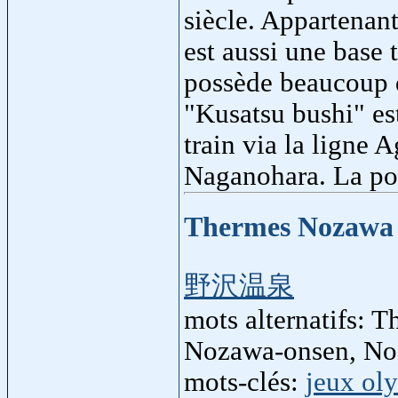
siècle. Appartenan
est aussi une base 
possède beaucoup d
"Kusatsu bushi" es
train via la ligne 
Naganohara. La pop
Thermes Nozaw
野沢温泉
mots alternatifs:
Nozawa-onsen, No
mots-clés:
jeux ol