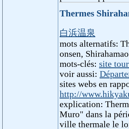
Thermes Shirah
白浜温泉
mots alternatifs:
onsen, Shirahamao
mots-clés:
site tou
voir aussi:
Départ
sites webs en rapp
http://www.hikyaku
explication: Therm
Muro" dans la péri
ville thermale le l