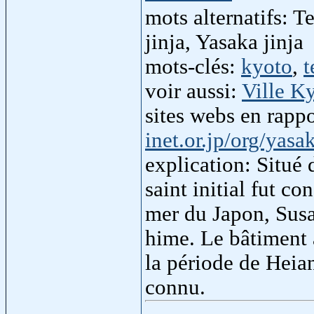
mots alternatifs: T
jinja, Yasaka jinja
mots-clés:
kyoto
,
t
voir aussi:
Ville K
sites webs en rapp
inet.or.jp/org/yasa
explication: Situé d
saint initial fut co
mer du Japon, Sus
hime. Le bâtiment a
la période de Heian
connu.