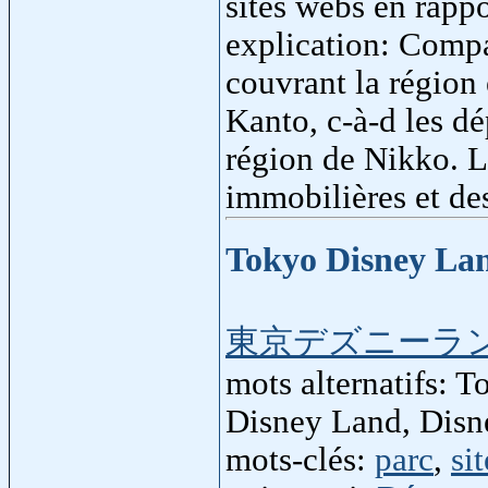
sites webs en rapp
explication: Compa
couvrant la région 
Kanto, c-à-d les d
région de Nikko. L
immobilières et des
Tokyo Disney La
東京デズニーラ
mots alternatifs: 
Disney Land, Disn
mots-clés:
parc
,
si