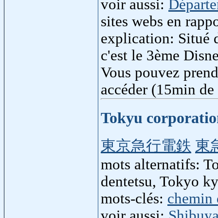
voir aussi:
Départe
sites webs en rapp
explication: Situé 
c'est le 3ème Disn
Vous pouvez prendr
accéder (15min de
Tokyu corporatio
東京急行電鉄
東
mots alternatifs: T
dentetsu, Tokyo ky
mots-clés:
chemin 
voir aussi:
Shibuy