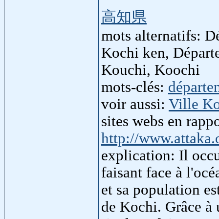
高知県
mots alternatifs: 
Kochi ken, Départ
Kouchi, Koochi
mots-clés:
départe
voir aussi:
Ville K
sites webs en rapp
http://www.attaka.o
explication: Il occ
faisant face à l'oc
et sa population est
de Kochi. Grâce à u