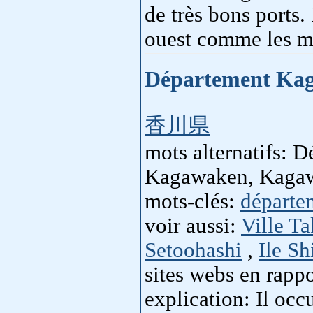
de très bons ports.
ouest comme les m
Département Ka
香川県
mots alternatifs:
Kagawaken, Kaga
mots-clés:
départe
voir aussi:
Ville T
Setoohashi
,
Ile S
sites webs en rapp
explication: Il occ