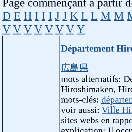
Page commençant à partir de
D
E
H
I
I
I
J
J
K
L
L
M
M
V
V
V
V
V
V
V
Y
Département Hi
広島県
mots alternatifs: 
Hiroshimaken, Hir
mots-clés:
départe
voir aussi:
Ville H
sites webs en rapp
explication: Il occ