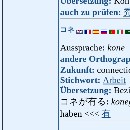
Übersetzung:
Kon
auch zu prüfen:
コネ
Aussprache:
kone
andere Orthogra
Zukunft:
connecti
Stichwort:
Arbeit
Übersetzung:
Bez
コネが有る:
kone
haben <<<
有