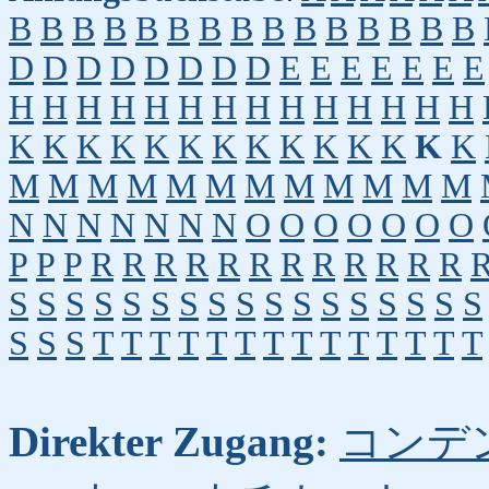
B
B
B
B
B
B
B
B
B
B
B
B
B
B
B
D
D
D
D
D
D
D
D
E
E
E
E
E
E
E
H
H
H
H
H
H
H
H
H
H
H
H
H
H
K
K
K
K
K
K
K
K
K
K
K
K
K
K
M
M
M
M
M
M
M
M
M
M
M
M
N
N
N
N
N
N
N
O
O
O
O
O
O
O
P
P
P
R
R
R
R
R
R
R
R
R
R
R
R
S
S
S
S
S
S
S
S
S
S
S
S
S
S
S
S
S
S
S
S
T
T
T
T
T
T
T
T
T
T
T
T
T
T
Direkter Zugang:
コンデ