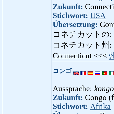
Zukunft:
Connecti
Stichwort:
USA
Übersetzung:
Conn
コネチカットの:
コネチカット州:
Connecticut <<<
コンゴ
Aussprache:
kongo
Zukunft:
Congo (fr
Stichwort:
Afrika