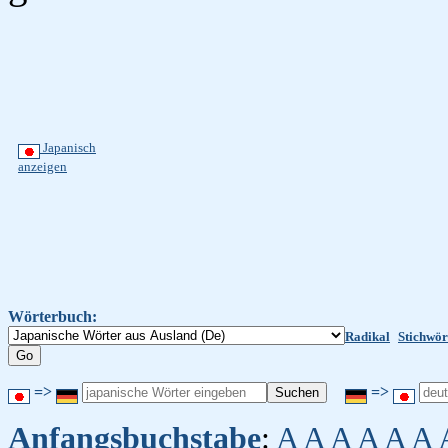
Japanisch
anzeigen
Wörterbuch:
Radikal
Stichwör
=>
=>
Anfangsbuchstabe
:
A
A
A
A
A
A