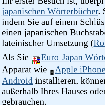
Ihr erster Besuch ist, überp
japanischen Wörterbücher
.
indem Sie auf einem Schlüss
einen japanischen Buchstab
lateinischer Umsetzung (
Ro
Als Sie
Euro-Japan Wört
Apparat wie
Apple iPhon
Android
installieren, könn
außerhalb Ihres Hauses oder
gebrauchen.