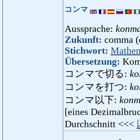
コンマ
Aussprache:
konm
Zukunft:
comma (
Stichwort:
Mathem
Übersetzung:
Kom
コンマで切る:
ko
コンマを打つ:
ko
コンマ以下:
konm
[eines Dezimalbruc
Durchschnitt <<<