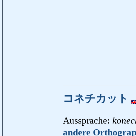
コネチカット
Aussprache:
konec
andere Orthogra