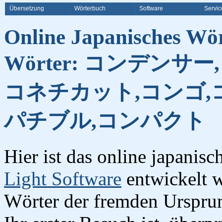
Übersetzung
Wörterbuch
Software
Servic
Online Japanisches Wö
Wörter: コンデンサ
コネチカット,コンゴ,
パチブル,コンパクト
Hier ist das online japanis
Light Software
entwickelt w
Wörter der fremden Urspru