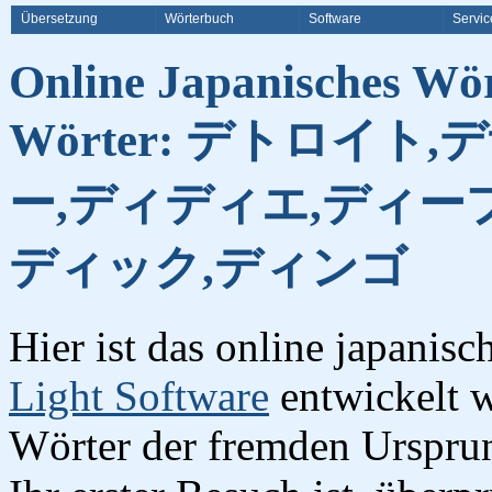
Übersetzung
Wörterbuch
Software
Servic
Online Japanisches Wö
Wörter: デトロイト
ー,ディディエ,ディー
ディック,ディンゴ
Hier ist das online japanis
Light Software
entwickelt w
Wörter der fremden Urspru