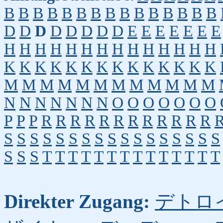
B
B
B
B
B
B
B
B
B
B
B
B
B
B
B
D
D
D
D
D
D
D
D
E
E
E
E
E
E
E
H
H
H
H
H
H
H
H
H
H
H
H
H
H
K
K
K
K
K
K
K
K
K
K
K
K
K
K
M
M
M
M
M
M
M
M
M
M
M
M
N
N
N
N
N
N
N
O
O
O
O
O
O
O
P
P
P
R
R
R
R
R
R
R
R
R
R
R
R
S
S
S
S
S
S
S
S
S
S
S
S
S
S
S
S
S
S
S
S
T
T
T
T
T
T
T
T
T
T
T
T
T
T
Direkter Zugang:
デトロ