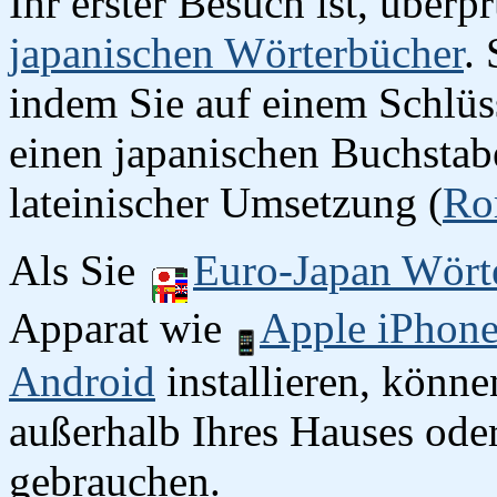
Ihr erster Besuch ist, überp
japanischen Wörterbücher
.
indem Sie auf einem Schlüss
einen japanischen Buchstab
lateinischer Umsetzung (
Ro
Als Sie
Euro-Japan Wört
Apparat wie
Apple iPhon
Android
installieren, könn
außerhalb Ihres Hauses oder
gebrauchen.