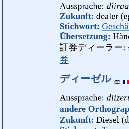
Aussprache:
diiraa
Zukunft:
dealer (e
Stichwort:
Geschä
Übersetzung:
Händ
証券ディーラー:
券
ディーゼル
Aussprache:
diizer
andere Orthogra
Zukunft:
Diesel (d