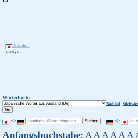
Japanisch
anzeigen
Wörterbuch:
Radikal
Stichwör
=>
=>
Anfangsbuchstabe
:
A
A
A
A
A
A