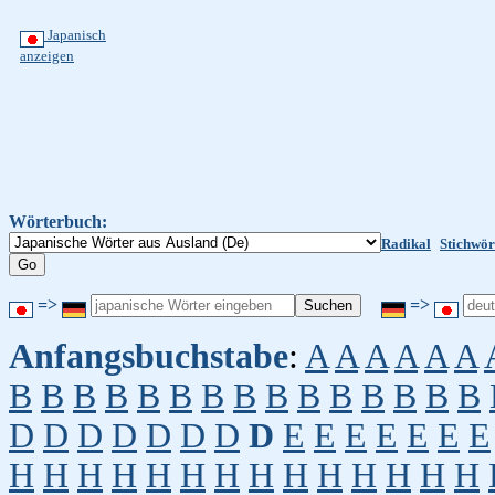
Japanisch
anzeigen
Wörterbuch:
Radikal
Stichwör
=>
=>
Anfangsbuchstabe
:
A
A
A
A
A
A
B
B
B
B
B
B
B
B
B
B
B
B
B
B
B
D
D
D
D
D
D
D
D
E
E
E
E
E
E
E
H
H
H
H
H
H
H
H
H
H
H
H
H
H