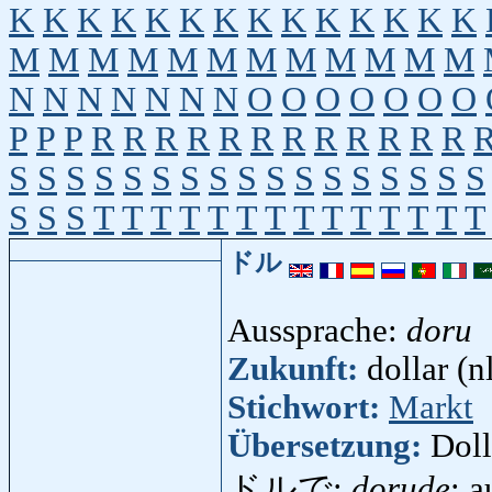
K
K
K
K
K
K
K
K
K
K
K
K
K
K
M
M
M
M
M
M
M
M
M
M
M
M
N
N
N
N
N
N
N
O
O
O
O
O
O
O
P
P
P
R
R
R
R
R
R
R
R
R
R
R
R
S
S
S
S
S
S
S
S
S
S
S
S
S
S
S
S
S
S
S
S
T
T
T
T
T
T
T
T
T
T
T
T
T
T
ドル
Aussprache:
doru
Zukunft:
dollar (nl
Stichwort:
Markt
Übersetzung:
Doll
ドルで:
dorude
: a