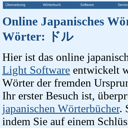
Übersetzung
Wörterbuch
Software
Servic
Online Japanisches Wö
Wörter: ドル
Hier ist das online japanis
Light Software
entwickelt w
Wörter der fremden Urspru
Ihr erster Besuch ist, überp
japanischen Wörterbücher
.
indem Sie auf einem Schlüss