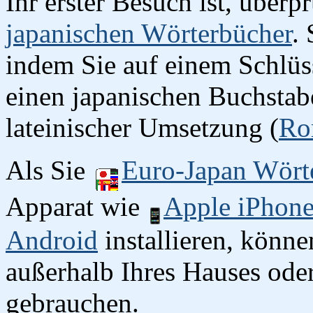
Ihr erster Besuch ist, überp
japanischen Wörterbücher
.
indem Sie auf einem Schlüss
einen japanischen Buchstab
lateinischer Umsetzung (
Ro
Als Sie
Euro-Japan Wört
Apparat wie
Apple iPhon
Android
installieren, könn
außerhalb Ihres Hauses oder
gebrauchen.