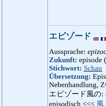
エピゾード
Aussprache:
epizo
Zukunft:
episode (
Stichwort:
Schau
Übersetzung:
Epis
Nebenhandlung, Z
エピゾード風の:
episodisch <<<
風