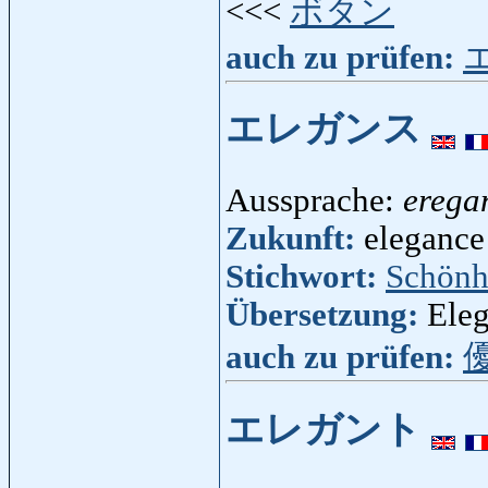
<<<
ボタン
auch zu prüfen:
エレガンス
Aussprache:
erega
Zukunft:
elegance 
Stichwort:
Schönh
Übersetzung:
Ele
auch zu prüfen:
エレガント