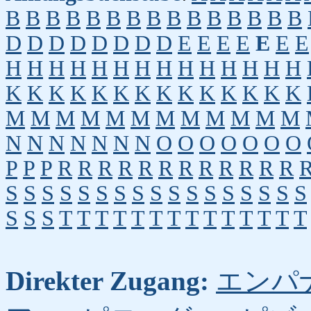
B
B
B
B
B
B
B
B
B
B
B
B
B
B
B
D
D
D
D
D
D
D
D
E
E
E
E
E
E
E
H
H
H
H
H
H
H
H
H
H
H
H
H
H
K
K
K
K
K
K
K
K
K
K
K
K
K
K
M
M
M
M
M
M
M
M
M
M
M
M
N
N
N
N
N
N
N
O
O
O
O
O
O
O
P
P
P
R
R
R
R
R
R
R
R
R
R
R
R
S
S
S
S
S
S
S
S
S
S
S
S
S
S
S
S
S
S
S
S
T
T
T
T
T
T
T
T
T
T
T
T
T
T
Direkter Zugang:
エンパ