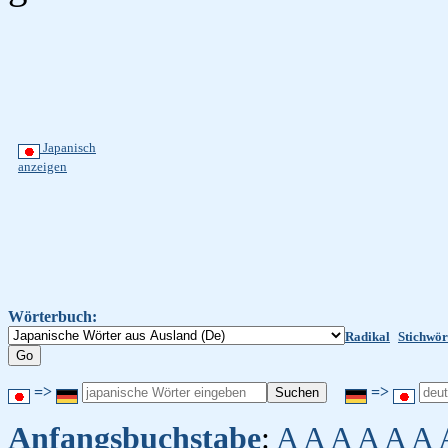
Japanisch
anzeigen
Wörterbuch:
Radikal
Stichwör
=>
=>
Anfangsbuchstabe
:
A
A
A
A
A
A