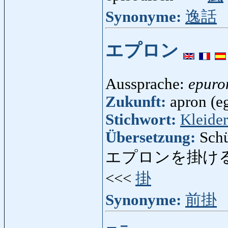
Synonyme:
逸話
エプロン
Aussprache:
epuro
Zukunft:
apron (eg
Stichwort:
Kleider
Übersetzung:
Schü
エプロンを掛け
<<<
掛
Synonyme:
前掛