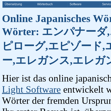
Übersetzung
Wörterbuch
Software
Servic
Online Japanisches Wö
Wörter: エンパナー
ピローグ,エピゾード,
ー,エレガンス,エレガ
Hier ist das online japanis
Light Software
entwickelt w
Wörter der fremden Urspru