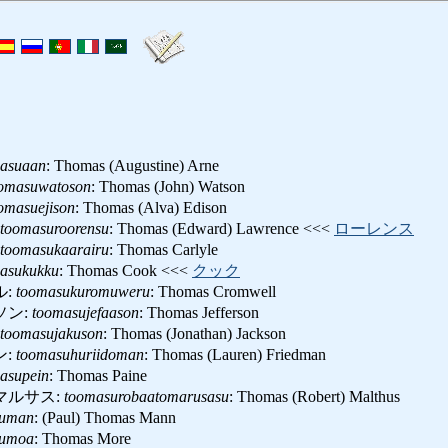
asuaan
: Thomas (Augustine) Arne
omasuwatoson
: Thomas (John) Watson
omasuejison
: Thomas (Alva) Edison
toomasuroorensu
: Thomas (Edward) Lawrence <<<
ローレンス
toomasukaarairu
: Thomas Carlyle
asukukku
: Thomas Cook <<<
クック
ル:
toomasukuromuweru
: Thomas Cromwell
ソン:
toomasujefaason
: Thomas Jefferson
toomasujakuson
: Thomas (Jonathan) Jackson
ン:
toomasuhuriidoman
: Thomas (Lauren) Friedman
asupein
: Thomas Paine
マルサス:
toomasurobaatomarusasu
: Thomas (Robert) Malthus
suman
: (Paul) Thomas Mann
sumoa
: Thomas More