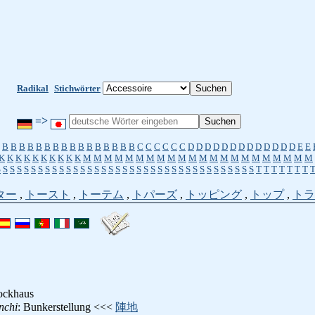
Radikal
Stichwörter
=>
B
B
B
B
B
B
B
B
B
B
B
B
B
B
B
B
C
C
C
C
C
C
D
D
D
D
D
D
D
D
D
D
D
D
D
E
E
K
K
K
K
K
K
K
K
K
K
M
M
M
M
M
M
M
M
M
M
M
M
M
M
M
M
M
M
M
M
M
M
S
S
S
S
S
S
S
S
S
S
S
S
S
S
S
S
S
S
S
S
S
S
S
S
S
S
S
S
S
S
S
S
S
S
S
S
S
T
T
T
T
T
T
T
ター
,
トースト
,
トーテム
,
トパーズ
,
トッピング
,
トップ
,
トラ
ockhaus
nchi
: Bunkerstellung <<<
陣地