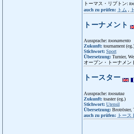
トーマス・リプトン:
to
auch zu prüfen:
トム
,
トーナメント
Aussprache:
toonamento
Zukunft:
tournament (eg.
Stichwort:
Sport
Übersetzung:
Turnier, W
オープン・トーナメン
トースター
Aussprache:
toosutaa
Zukunft:
toaster (eg.)
Stichwort:
Utensil
Übersetzung:
Brotröster,
auch zu prüfen:
トース