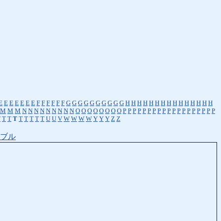
E
E
E
E
E
E
E
F
F
F
F
F
F
G
G
G
G
G
G
G
G
G
G
H
H
H
H
H
H
H
H
H
H
H
H
H
H
H
M
M
M
N
N
N
N
N
N
N
N
N
O
O
O
O
O
O
O
O
P
P
P
P
P
P
P
P
P
P
P
P
P
P
P
P
P
P
P
T
T
T
T
T
T
T
T
T
U
U
V
W
W
W
W
Y
Y
Y
Z
Z
ブル