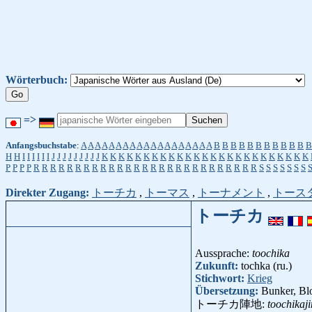
Wörterbuch:
=>
Anfangsbuchstabe
:
A
A
A
A
A
A
A
A
A
A
A
A
A
A
A
A
A
A
A
B
B
B
B
B
B
B
B
B
B
B
B
H
H
I
I
I
I
I
I
J
J
J
J
J
J
J
J
J
K
K
K
K
K
K
K
K
K
K
K
K
K
K
K
K
K
K
K
K
K
K
K
K
K
P
P
P
P
R
R
R
R
R
R
R
R
R
R
R
R
R
R
R
R
R
R
R
R
R
R
R
R
R
R
R
S
S
S
S
S
S
S
Direkter Zugang:
トーチカ
,
トーマス
,
トーナメント
,
トース
トーチカ
Aussprache:
toochika
Zukunft:
tochka (ru.)
Stichwort:
Krieg
Übersetzung:
Bunker, Bl
トーチカ陣地:
toochikaji