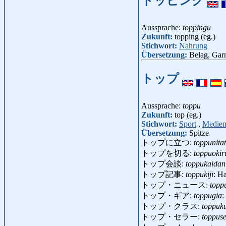
トッピング
Aussprache:
toppingu
Zukunft:
topping (eg.)
Stichwort:
Nahrung
Übersetzung:
Belag, Gar
トップ
Aussprache:
toppu
Zukunft:
top (eg.)
Stichwort:
Sport
,
Medie
Übersetzung:
Spitze
トップに立つ:
toppunita
トップを切る:
toppuokir
トップ会談:
toppukaidan
トップ記事:
toppukiji
: H
トップ・ニュース:
topp
トップ・ギア:
toppugia
:
トップ・クラス:
toppuk
トップ・セラー:
toppus