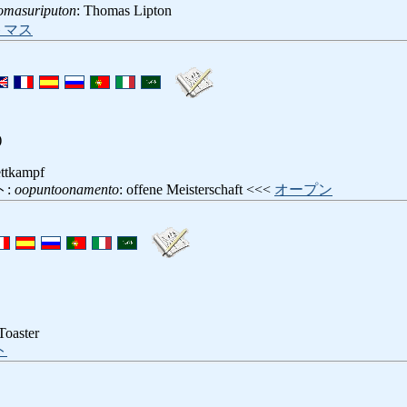
omasuriputon
: Thomas Lipton
トマス
)
ettkampf
ト:
oopuntoonamento
: offene Meisterschaft <<<
オープン
 Toaster
ト