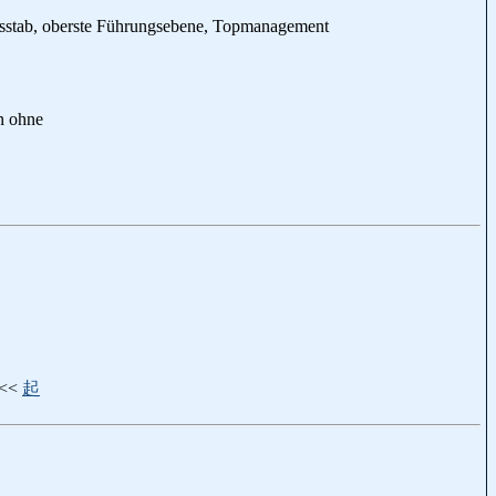
gsstab, oberste Führungsebene, Topmanagement
n ohne
<<<
起