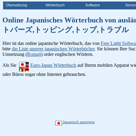
Übersetzung
Wörterbuch
Software
Servic
Online Japanisches Wörterbuch
トパーズ,トッピング,トップ,トラブル
Hier ist das online japanische Wörterbuch, das von
Free Light Softwa
bitte
die Liste unserer japanischen Wörterbücher
. Sie können Ihre Suc
Umsetzung (
Romaji
) order englischen Wörtern.
Als Sie
Euro-Japan Wörterbuch
auf Ihrem mobilen Apparat w
oder Büros sogar ohne Internet gebrauchen.
Japanisch anzeigen