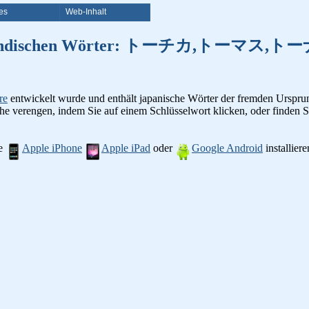
es
Web-Inhalt
 von ausländischen Wörter: トーチ
re
entwickelt wurde und enthält japanische Wörter der fremden Ursprun
he verengen, indem Sie auf einem Schlüsselwort klicken, oder finden S
ie
Apple iPhone
Apple iPad
oder
Google Android
installier