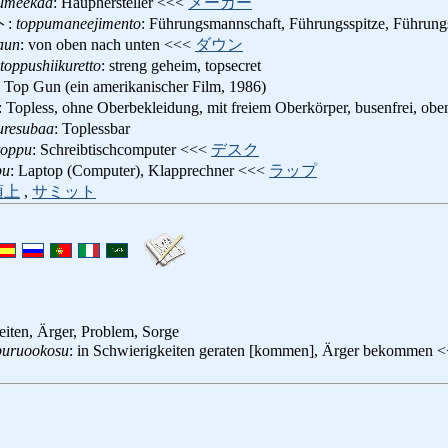
umeekaa
: Hauphersteller <<<
メーカー
ト:
toppumaneejimento
: Führungsmannschaft, Führungsspitze, Führun
aun
: von oben nach unten <<<
ダウン
toppushiikuretto
: streng geheim, topsecret
: Top Gun (ein amerikanischer Film, 1986)
: Topless, ohne Oberbekleidung, mit freiem Oberkörper, busenfrei, obe
uresubaa
: Toplessbar
toppu
: Schreibtischcomputer <<<
デスク
pu
: Laptop (Computer), Klapprechner <<<
ラップ
頂上
,
サミット
iten, Ärger, Problem, Sorge
buruookosu
: in Schwierigkeiten geraten [kommen], Ärger bekommen 