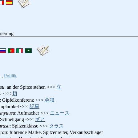
nierung
n
,
Politik
tsu
: an der Spitze stehen <<<
立
u
<<<
切
: Gipfelkonferenz <<<
会談
auptartikel <<<
記事
unyuusu
: Aufmacher <<<
ニュース
 Schnellgang <<<
ギア
urasu
: Spitzenklasse <<<
クラス
eraa
: führende Marke, Spitzenreiter, Verkaufsschlager