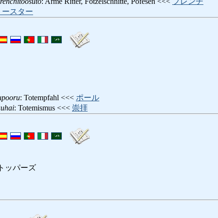
renchitoosuto
: Arme Ritter, Fotzelschnitte, Pofesen <<<
フレンチ
トースター
upooru
: Totempfahl <<<
ポール
uuhai
: Totemismus <<<
崇拝
トッパーズ