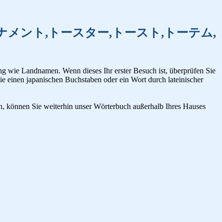
カ,トーマス,トーナメント,トースター,トースト,トーテム,
g wie Landnamen. Wenn dieses Ihr erster Besuch ist, überprüfen Sie
ie einen japanischen Buchstaben oder ein Wort durch lateinischer
en, können Sie weiterhin unser Wörterbuch außerhalb Ihres Hauses