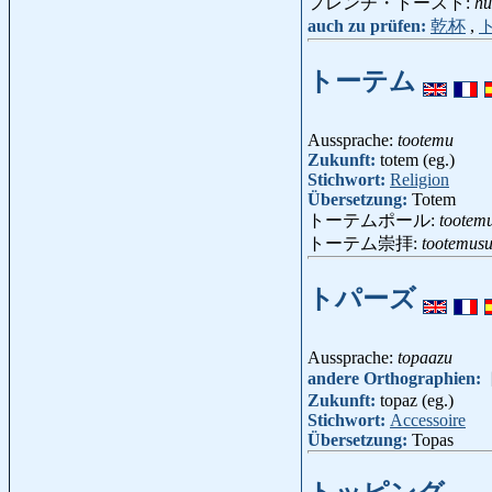
フレンチ・トースト:
hu
auch zu prüfen:
乾杯
,
トーテム
Aussprache:
tootemu
Zukunft:
totem (eg.)
Stichwort:
Religion
Übersetzung:
Totem
トーテムポール:
tootem
トーテム崇拝:
tootemus
トパーズ
Aussprache:
topaazu
andere Orthographien:
Zukunft:
topaz (eg.)
Stichwort:
Accessoire
Übersetzung:
Topas