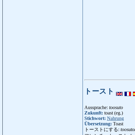
トースト
Aussprache:
toosuto
Zukunft:
toast (eg.)
Stichwort:
Nahrung
Übersetzung:
Toast
トーストにする:
toosuto