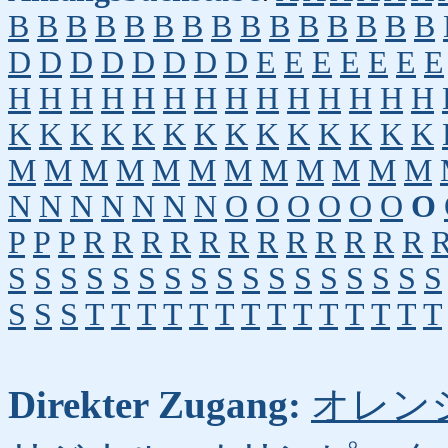
B
B
B
B
B
B
B
B
B
B
B
B
B
B
B
D
D
D
D
D
D
D
D
E
E
E
E
E
E
E
H
H
H
H
H
H
H
H
H
H
H
H
H
H
K
K
K
K
K
K
K
K
K
K
K
K
K
K
M
M
M
M
M
M
M
M
M
M
M
M
N
N
N
N
N
N
N
O
O
O
O
O
O
O
P
P
P
R
R
R
R
R
R
R
R
R
R
R
R
S
S
S
S
S
S
S
S
S
S
S
S
S
S
S
S
S
S
S
S
T
T
T
T
T
T
T
T
T
T
T
T
T
T
Direkter Zugang:
オレン