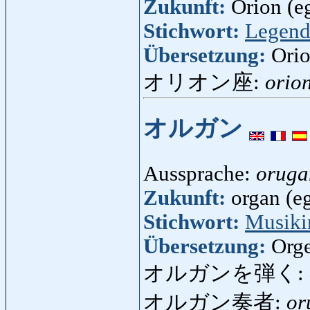
Zukunft:
Orion (eg
Stichwort:
Legend
Übersetzung:
Ori
オリオン座:
orio
オルガン
Aussprache:
oruga
Zukunft:
organ (eg
Stichwort:
Musiki
Übersetzung:
Org
オルガンを弾く:
オルガン奏者:
or