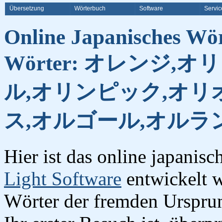
Übersetzung
Wörterbuch
Software
Servic
Online Japanisches Wö
Wörter: オレンジ,
ル,オリンピック,オリ
ス,オルゴール,オルラ
Hier ist das online japanis
Light Software
entwickelt w
Wörter der fremden Urspru