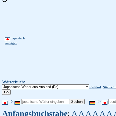
Japanisch
anzeigen
Wörterbuch:
Radikal
Stichwör
=>
=>
Anfangsbuchstabe
:
A
A
A
A
A
A