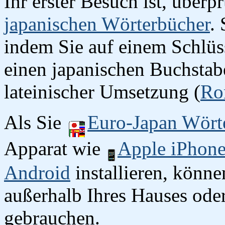
Ihr erster Besuch ist, überp
japanischen Wörterbücher
.
indem Sie auf einem Schlüss
einen japanischen Buchstab
lateinischer Umsetzung (
Ro
Als Sie
Euro-Japan Wört
Apparat wie
Apple iPhon
Android
installieren, könn
außerhalb Ihres Hauses oder
gebrauchen.