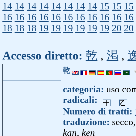
14
14
14
14
14
14
14
14
15
15
15
16
16
16
16
16
16
16
16
16
16
16
18
18
18
19
19
19
19
19
19
20
20
Accesso diretto:
乾
,
渇
,
乾
categoria:
uso co
radicali:
Numero di tratti:
traduzione:
secco,
kan, ken