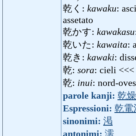
乾く:
kawaku
: asc
assetato
乾かす:
kawakasu
乾いた:
kawaita
: 
乾き:
kawaki
: dis
乾:
sora
: cieli <<
乾:
inui
: nord-oves
parole kanji:
乾
Espressioni:
乾電
sinonimi:
渇
antonimi:
濡