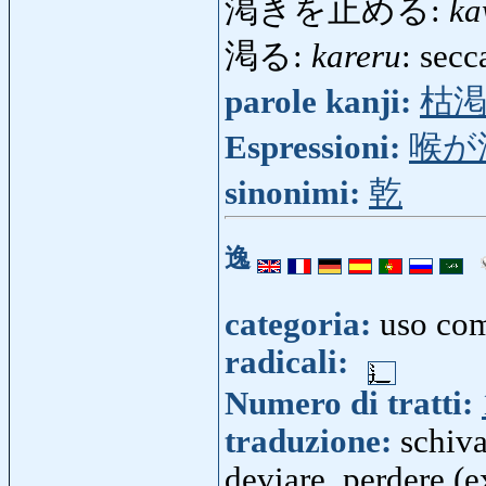
渇きを止める:
ka
渇る:
kareru
: sec
parole kanji:
枯
Espressioni:
喉が
sinonimi:
乾
逸
categoria:
uso co
radicali:
Numero di tratti:
traduzione:
schiva
deviare, perdere (e