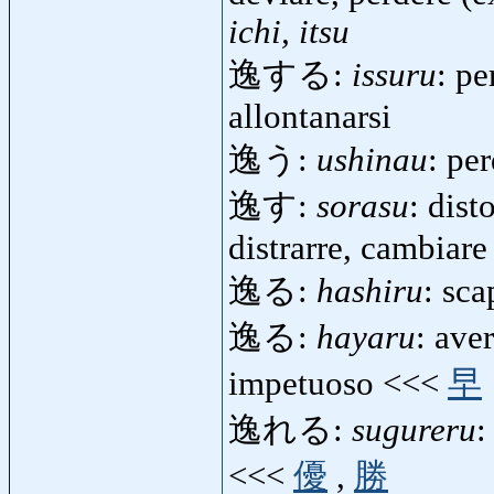
ichi, itsu
逸する:
issuru
: pe
allontanarsi
逸う:
ushinau
: pe
逸す:
sorasu
: dist
distrarre, cambiare
逸る:
hashiru
: sc
逸る:
hayaru
: ave
impetuoso <<<
早
逸れる:
sugureru
:
<<<
優
,
勝