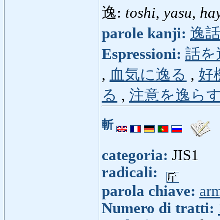
逸:
toshi, yasu, ha
parole kanji:
逸
Espressioni:
話を
,
血気に逸る
,
好
る
,
注意を逸ら
斬
categoria:
JIS1
radicali:
parola chiave:
ar
Numero di tratti: