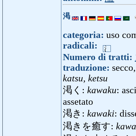
渇
categoria:
uso co
radicali:
Numero di tratti:
traduzione:
secco,
katsu, ketsu
渇く:
kawaku
: asc
assetato
渇き:
kawaki
: dis
渇きを癒す:
kawa