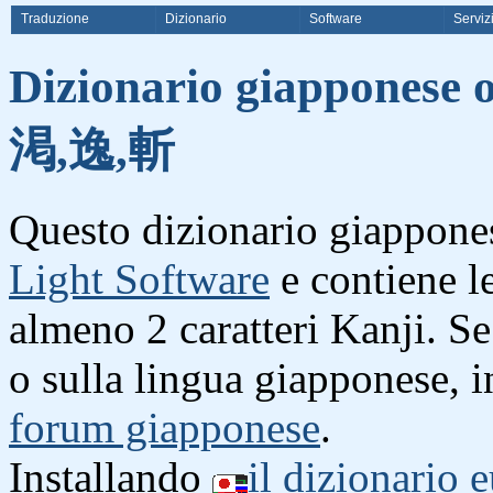
Traduzione
Dizionario
Software
Serviz
Dizionario giapponese o
渇,逸,斬
Questo dizionario giappones
Light Software
e contiene l
almeno 2 caratteri Kanji. S
o sulla lingua giapponese, i
forum giapponese
.
Installando
il dizionario