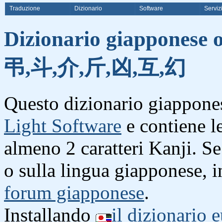
Traduzione
Dizionario
Software
Serviz
Dizionario giapponese o
弔,斗,介,斤,凶,互,幻
Questo dizionario giappones
Light Software
e contiene l
almeno 2 caratteri Kanji. S
o sulla lingua giapponese, i
forum giapponese
.
Installando
il dizionario