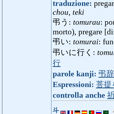
traduzione:
prega
chou, teki
弔う:
tomurau
: po
morto), pregare [di
弔い:
tomurai
: fu
弔いに行く:
tomu
行
parole kanji:
弔
Espressioni:
菩提
controlla anche
斗