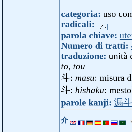
categoria:
uso co
radicali:
parola chiave:
ute
Numero di tratti:
traduzione:
unità 
to, tou
斗:
masu
: misura 
斗:
hishaku
: mesto
parole kanji:
漏
介