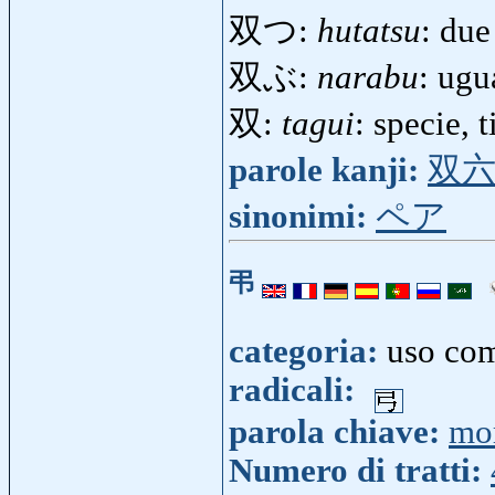
双つ:
hutatsu
: du
双ぶ:
narabu
: ug
双:
tagui
: specie, 
parole kanji:
双
sinonimi:
ペア
弔
categoria:
uso co
radicali:
parola chiave:
mo
Numero di tratti: