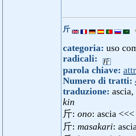
斤
categoria:
uso co
radicali:
parola chiave:
att
Numero di tratti:
traduzione:
ascia,
kin
斤:
ono
: ascia <<
斤:
masakari
: asci