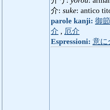
介う:
yorou
: arma
介:
suke
: antico tit
parole kanji:
御
介
,
厄介
Espressioni:
意に