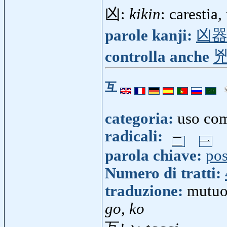
凶:
kikin
: carestia
parole kanji:
凶
controlla anche
互
categoria:
uso co
radicali:
parola chiave:
pos
Numero di tratti:
traduzione:
mutuo
go, ko