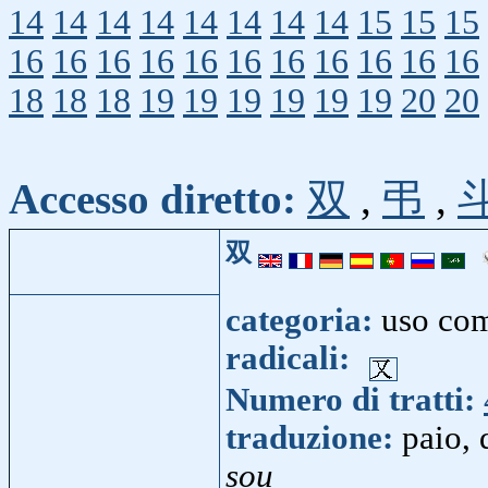
14
14
14
14
14
14
14
14
15
15
15
16
16
16
16
16
16
16
16
16
16
16
18
18
18
19
19
19
19
19
19
20
20
Accesso diretto:
双
,
弔
,
双
categoria:
uso co
radicali:
Numero di tratti:
traduzione:
paio, 
sou