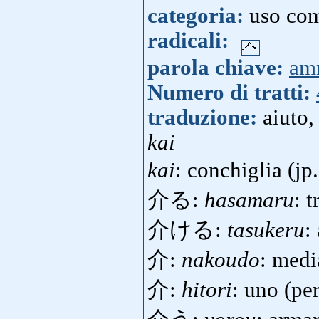
categoria:
uso co
radicali:
parola chiave:
amm
Numero di tratti:
traduzione:
aiuto
kai
kai
: conchiglia (j
介る:
hasamaru
: 
介ける:
tasukeru
:
介:
nakoudo
: med
介:
hitori
: uno (pe