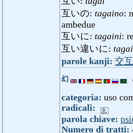
互い:
tagai
互いの:
tagaino
: 
ambedue
互いに:
tagaini
: r
互い違いに:
tagai
parole kanji:
交
幻
categoria:
uso co
radicali:
parola chiave:
psi
Numero di tratti: