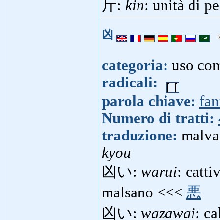
斤:
kin
: unità di pe
凶
categoria:
uso co
radicali:
parola chiave:
fan
Numero di tratti:
traduzione:
malvag
kyou
凶い:
warui
: catt
malsano <<<
悪
凶い:
wazawai
: ca