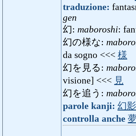
traduzione:
fantas
gen
幻:
maboroshi
: fa
幻の様な:
maboro
da sogno <<<
様
幻を見る:
maboro
visione] <<<
見
幻を追う:
maboro
parole kanji:
幻
controlla anche