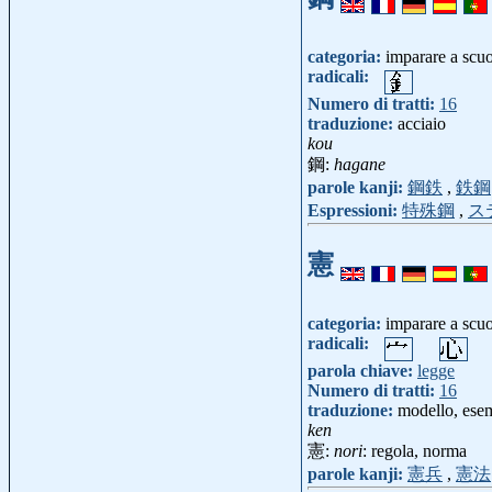
categoria:
imparare a scu
radicali:
Numero di tratti:
16
traduzione:
acciaio
kou
鋼:
hagane
parole kanji:
鋼鉄
,
鉄鋼
Espressioni:
特殊鋼
,
ス
憲
categoria:
imparare a scu
radicali:
parola chiave:
legge
Numero di tratti:
16
traduzione:
modello, ese
ken
憲:
nori
: regola, norma
parole kanji:
憲兵
,
憲法