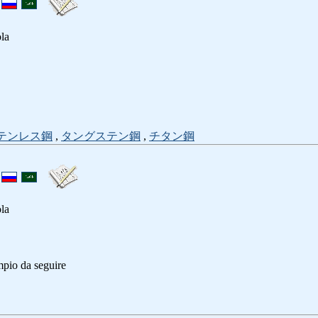
ola
テンレス鋼
,
タングステン鋼
,
チタン鋼
ola
mpio da seguire