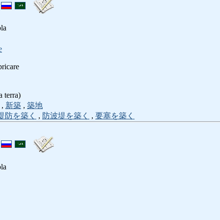
ola
e
bricare
a terra)
,
新築
,
築地
堤防を築く
,
防波堤を築く
,
要塞を築く
ola