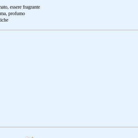
mato, essere fragrante
roma, profumo
tiche