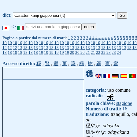
dict:
=>
Pagina a partire dal numero di tratti
:
1
2
2
3
3
3
3
4
4
4
4
4
4
4
4
5
5
5
5
5
5
5
10
10
10
10
10
10
10
10
10
10
10
10
10
10
10
10
10
10
10
10
10
10
10
10
10
10
12
12
12
13
13
13
13
13
13
13
13
13
13
13
13
13
13
13
13
13
13
13
13
13
13
13
18
18
18
18
18
18
18
19
19
19
19
19
19
20
20
20
21
21
22
22
23
23
24
Accesso diretto:
穏
,
賢
,
還
,
薫
,
築
,
橋
,
樹
,
鋼
,
憲
,
奮
穏
categoria:
uso comune
radicali:
parola chiave:
stagione
Numero di tratti:
16
traduzione:
tranquillo, ca
on
穏やか:
odayaka
穏やかな:
odayakana