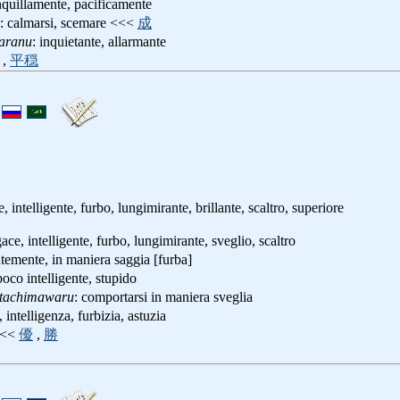
anquillamente, pacificamente
: calmarsi, scemare <<<
成
aranu
: inquietante, allarmante
,
平穏
, intelligente, furbo, lungimirante, brillante, scaltro, superiore
gace, intelligente, furbo, lungimirante, sveglio, scaltro
entemente, in maniera saggia [furba]
poco intelligente, stupido
utachimawaru
: comportarsi in maniera sveglia
 intelligenza, furbizia, astuzia
 <<<
優
,
勝