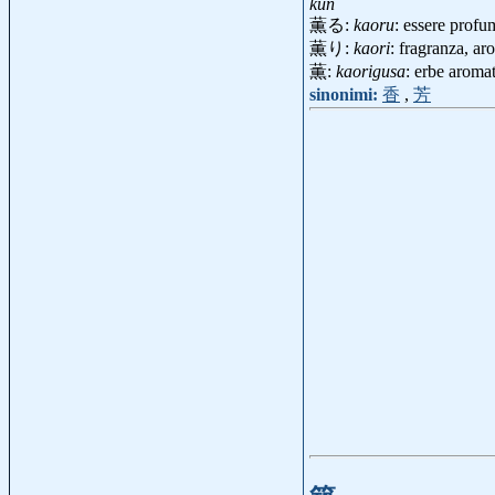
kun
薫る:
kaoru
: essere profu
薫り:
kaori
: fragranza, a
薫:
kaorigusa
: erbe aroma
sinonimi:
香
,
芳