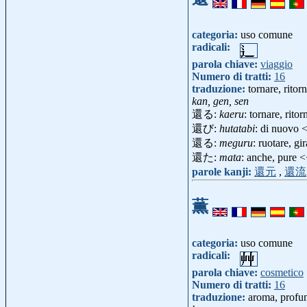
categoria:
uso comune
radicali:
parola chiave:
viaggio
Numero di tratti:
16
traduzione:
tornare, ritor
kan, gen, sen
還る:
kaeru
: tornare, rit
還び:
hutatabi
: di nuovo
還る:
meguru
: ruotare, g
還た:
mata
: anche, pure 
parole kanji:
還元
,
還流
薫
categoria:
uso comune
radicali:
parola chiave:
cosmetico
Numero di tratti:
16
traduzione:
aroma, profu