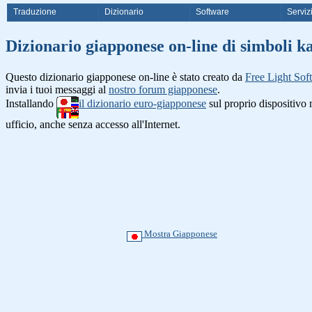
Traduzione
Dizionario
Software
Serviz
Dizionario giapponese on-line di simb
Questo dizionario giapponese on-line è stato creato da
Free Light Sof
invia i tuoi messaggi al
nostro forum giapponese
.
Installando
il dizionario euro-giapponese
sul proprio dispositiv
ufficio, anche senza accesso all'Internet.
Mostra Giapponese