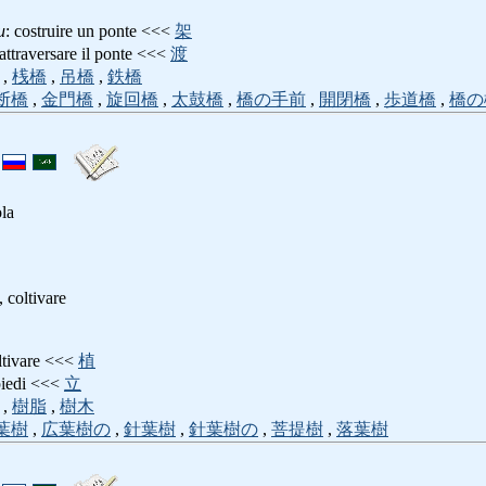
u
: costruire un ponte <<<
架
 attraversare il ponte <<<
渡
,
桟橋
,
吊橋
,
鉄橋
断橋
,
金門橋
,
旋回橋
,
太鼓橋
,
橋の手前
,
開閉橋
,
歩道橋
,
橋の
ola
, coltivare
oltivare <<<
植
 piedi <<<
立
,
樹脂
,
樹木
葉樹
,
広葉樹の
,
針葉樹
,
針葉樹の
,
菩提樹
,
落葉樹