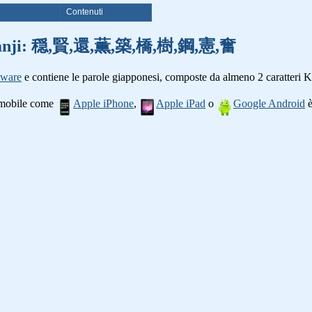
i
Contenuti
oli kanji: 穏,賢,還,薫,築,橋,樹,鋼,憲,奮
tware
e contiene le parole giapponesi, composte da almeno 2 caratteri K
o mobile come
Apple iPhone
,
Apple iPad
o
Google Android
è