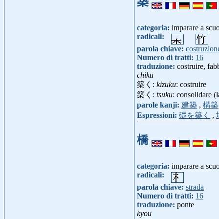
築
categoria:
imparare a scu
radicali:
parola chiave:
costruzion
Numero di tratti:
16
traduzione:
costruire, fab
chiku
築く:
kizuku
: costruire
築く:
tsuku
: consolidare (l
parole kanji:
建築
,
構築
Espressioni:
礎を築く
,
橋
categoria:
imparare a scu
radicali:
parola chiave:
strada
Numero di tratti:
16
traduzione:
ponte
kyou