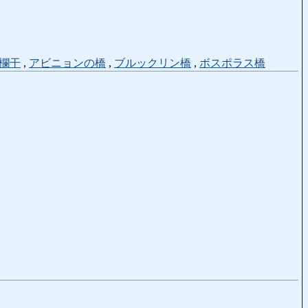
欄干
,
アビニョンの橋
,
ブルックリン橋
,
ボスポラス橋