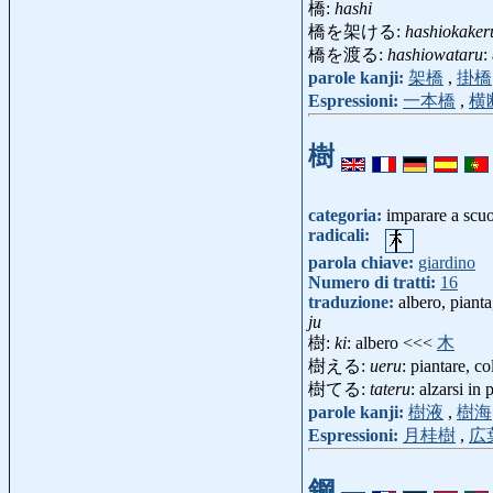
橋:
hashi
橋を架ける:
hashiokaker
橋を渡る:
hashiowataru
:
parole kanji:
架橋
,
掛橋
Espressioni:
一本橋
,
横
樹
categoria:
imparare a scu
radicali:
parola chiave:
giardino
Numero di tratti:
16
traduzione:
albero, pianta
ju
樹:
ki
: albero <<<
木
樹える:
ueru
: piantare, c
樹てる:
tateru
: alzarsi in
parole kanji:
樹液
,
樹海
Espressioni:
月桂樹
,
広
鋼