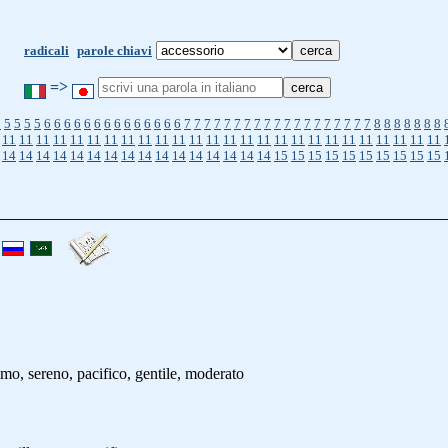
radicali
parole chiavi
=>
5
5
5
5
5
6
6
6
6
6
6
6
6
6
6
6
6
6
6
7
7
7
7
7
7
7
7
7
7
7
7
7
7
7
7
7
7
7
8
8
8
8
8
8
8
11
11
11
11
11
11
11
11
11
11
11
11
11
11
11
11
11
11
11
11
11
11
11
11
11
11
14
14
14
14
14
14
14
14
14
14
14
14
14
14
14
14
15
15
15
15
15
15
15
15
15
15
lmo, sereno, pacifico, gentile, moderato