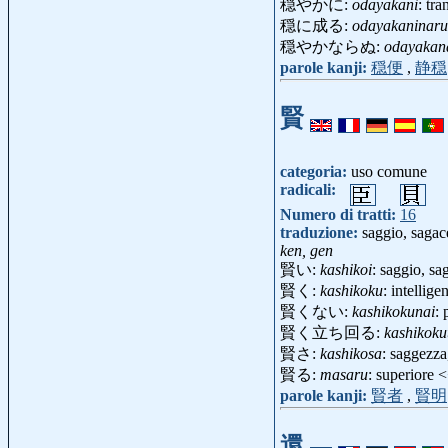
穏やかに:
odayakani
: tr
穏に成る:
odayakaninaru
穏やかならぬ:
odayakan
parole kanji:
穏便
,
静穏
賢
categoria:
uso comune
radicali:
Numero di tratti:
16
traduzione:
saggio, sagace
ken, gen
賢い:
kashikoi
: saggio, sa
賢く:
kashikoku
: intellig
賢くない:
kashikokunai
: 
賢く立ち回る:
kashikok
賢さ:
kashikosa
: saggezza,
賢る:
masaru
: superiore
parole kanji:
賢者
,
賢明
還