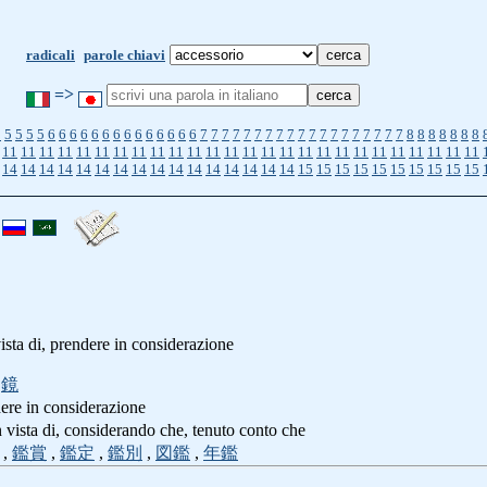
radicali
parole chiavi
=>
5
5
5
5
5
6
6
6
6
6
6
6
6
6
6
6
6
6
6
7
7
7
7
7
7
7
7
7
7
7
7
7
7
7
7
7
7
7
8
8
8
8
8
8
8
11
11
11
11
11
11
11
11
11
11
11
11
11
11
11
11
11
11
11
11
11
11
11
11
11
11
14
14
14
14
14
14
14
14
14
14
14
14
14
14
14
14
15
15
15
15
15
15
15
15
15
15
ista di, prendere in considerazione
<
鏡
dere in considerazione
in vista di, considerando che, tenuto conto che
,
鑑賞
,
鑑定
,
鑑別
,
図鑑
,
年鑑