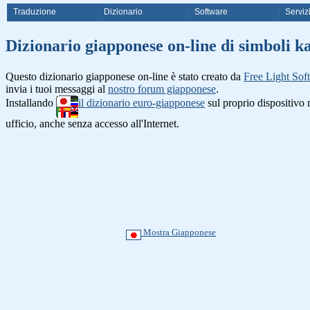
Traduzione
Dizionario
Software
Serviz
Dizionario giapponese on-line di simboli k
Questo dizionario giapponese on-line è stato creato da
Free Light Sof
invia i tuoi messaggi al
nostro forum giapponese
.
Installando
il dizionario euro-giapponese
sul proprio dispositiv
ufficio, anche senza accesso all'Internet.
Mostra Giapponese