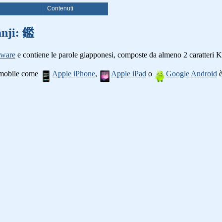
i
Contenuti
anji: 鑑
tware
e contiene le parole giapponesi, composte da almeno 2 caratteri K
o mobile come
Apple iPhone
,
Apple iPad
o
Google Android
è