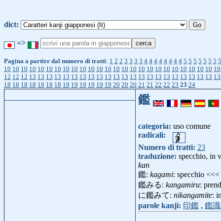
dict:
=>
Pagina a partire dal numero di tratti
:
1
2
2
3
3
3
3
4
4
4
4
4
4
4
4
5
5
5
5
5
5
5
10
10
10
10
10
10
10
10
10
10
10
10
10
10
10
10
10
10
10
10
10
10
10
10
10
10
12
12
12
13
13
13
13
13
13
13
13
13
13
13
13
13
13
13
13
13
13
13
13
13
13
13
18
18
18
18
18
18
18
19
19
19
19
19
19
20
20
20
21
21
22
22
23
23
24
鑑
categoria:
uso comune
radicali:
Numero di tratti:
23
traduzione:
specchio, in v
kan
鑑:
kagami
: specchio <<
鑑みる:
kangamiru
: pren
に鑑みて:
nikangamite
: 
parole kanji:
印鑑
,
鑑識