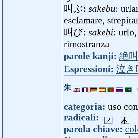
叫ぶ:
sakebu
: urla
esclamare, strepita
叫び:
sakebi
: urlo
rimostranza
parole kanji:
絶
Espressioni:
泣き
朱
categoria:
uso co
radicali:
parola chiave:
col