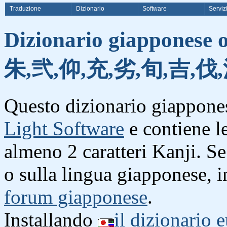
Traduzione
Dizionario
Software
Serviz
Dizionario giapponese o
朱,弐,仰,充,劣,旬,吉,伐
Questo dizionario giappones
Light Software
e contiene l
almeno 2 caratteri Kanji. S
o sulla lingua giapponese, i
forum giapponese
.
Installando
il dizionario