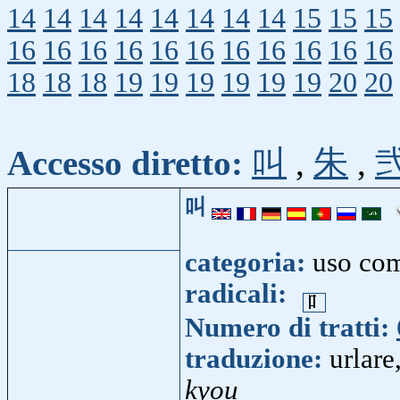
14
14
14
14
14
14
14
14
15
15
15
16
16
16
16
16
16
16
16
16
16
16
18
18
18
19
19
19
19
19
19
20
20
Accesso diretto:
叫
,
朱
,
叫
categoria:
uso co
radicali:
Numero di tratti:
traduzione:
urlare
kyou