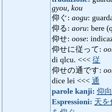
gyou, kou
仰ぐ:
aogu
: guarda
仰る:
aoru
: bere (
仰せ:
oose
: indica
仰せに従って:
oo
di qlcu. <<<
従
仰せの通です:
oo
dice lei <<<
通
parole kanji:
仰
Espressioni:
天を