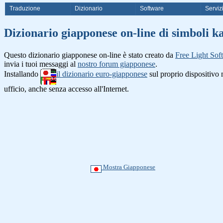
Traduzione
Dizionario
Software
Serviz
Dizionario giapponese on-line di simb
Questo dizionario giapponese on-line è stato creato da
Free Light Sof
invia i tuoi messaggi al
nostro forum giapponese
.
Installando
il dizionario euro-giapponese
sul proprio dispositiv
ufficio, anche senza accesso all'Internet.
Mostra Giapponese