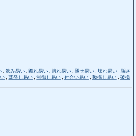
い
,
飲み易い
,
毀れ易い
,
潰れ易い
,
褪せ易い
,
壊れ易い
,
騙さ
い
,
蒸発し易い
,
制御し易い
,
付合い易い
,
動揺し易い
,
破損