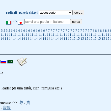
radicali
parole chiavi
=>
5
5
5
5
5
6
6
6
6
6
6
6
6
6
6
6
6
6
6
7
7
7
7
7
7
7
7
7
7
7
7
7
7
7
7
7
7
7
8
8
8
8
8
8
8
11
11
11
11
11
11
11
11
11
11
11
11
11
11
11
11
11
11
11
11
11
11
11
11
11
11
14
14
14
14
14
14
14
14
14
14
14
14
14
14
14
14
15
15
15
15
15
15
15
15
15
15
ola
, leader (di una tribù, clan, famiglia etc.)
 venerare <<<
尊
,
貴
,
宗派