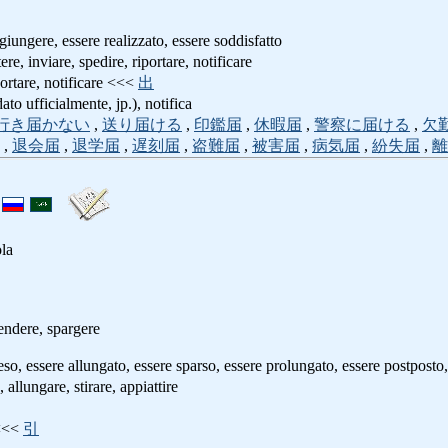
ggiungere, essere realizzato, essere soddisfatto
tere, inviare, spedire, riportare, notificare
portare, notificare <<<
出
to ufficialmente, jp.), notifica
行き届かない
,
送り届ける
,
印鑑届
,
休暇届
,
警察に届ける
,
欠
,
退会届
,
退学届
,
遅刻届
,
盗難届
,
被害届
,
病気届
,
紛失届
,
離
ola
tendere, spargere
teso, essere allungato, essere sparso, essere prolungato, essere postposto, 
, allungare, stirare, appiattire
 <<<
引