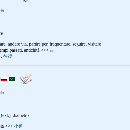
ola
re
are, andare via, partire per, frequentare, seguire, visitare
 tempi passati, antichità <<<
古
,
往復
ola
a (ext.), diametro
rsia <<<
小道