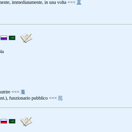
amente, immediatamente, in una volta <<<
直
ola
 nutrire <<<
養
ant.), funzionario pubblico <<<
司