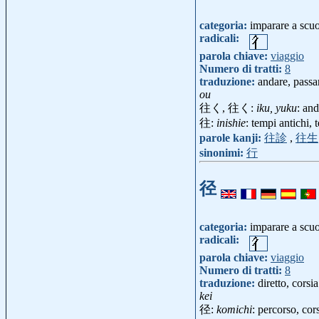
categoria:
imparare a scu
radicali:
parola chiave:
viaggio
Numero di tratti:
8
traduzione:
andare, passa
ou
往く, 往く:
iku, yuku
: and
往:
inishie
: tempi antichi,
parole kanji:
往診
,
往生
sinonimi:
行
径
categoria:
imparare a scu
radicali:
parola chiave:
viaggio
Numero di tratti:
8
traduzione:
diretto, corsi
kei
径:
komichi
: percorso, co