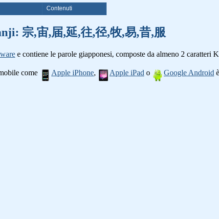
i
Contenuti
oli kanji: 宗,宙,届,延,往,径,牧,易,昔,服
tware
e contiene le parole giapponesi, composte da almeno 2 caratteri K
o mobile come
Apple iPhone
,
Apple iPad
o
Google Android
è