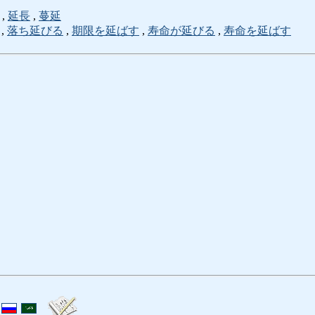
,
延長
,
蔓延
,
落ち延びる
,
期限を延ばす
,
寿命が延びる
,
寿命を延ばす