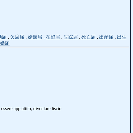
勤届
,
欠席届
,
婚姻届
,
在留届
,
失踪届
,
死亡届
,
出産届
,
出生
婚届
essere appiattito, diventare liscio