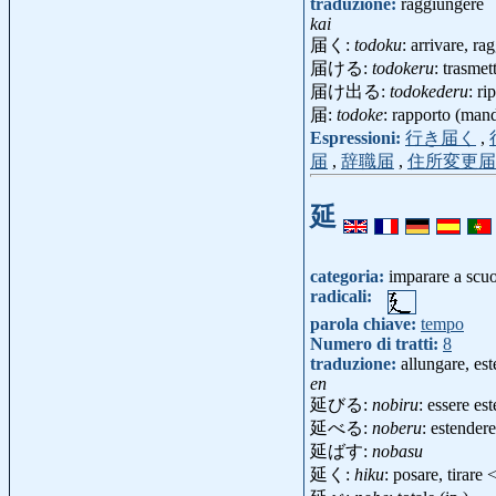
traduzione:
raggiungere
kai
届く:
todoku
: arrivare, ra
届ける:
todokeru
: trasmet
届け出る:
todokederu
: ri
届:
todoke
: rapporto (manda
Espressioni:
行き届く
,
届
,
辞職届
,
住所変更届
延
categoria:
imparare a scu
radicali:
parola chiave:
tempo
Numero di tratti:
8
traduzione:
allungare, es
en
延びる:
nobiru
: essere es
延べる:
noberu
: estendere
延ばす:
nobasu
延く:
hiku
: posare, tirare