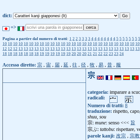
dict:
=>
Pagina a partire dal numero di tratti
:
1
2
2
3
3
3
3
4
4
4
4
4
4
4
4
5
5
5
5
5
5
5
10
10
10
10
10
10
10
10
10
10
10
10
10
10
10
10
10
10
10
10
10
10
10
10
10
10
12
12
12
13
13
13
13
13
13
13
13
13
13
13
13
13
13
13
13
13
13
13
13
13
13
13
18
18
18
18
18
18
18
19
19
19
19
19
19
20
20
20
21
21
22
22
23
23
24
Accesso diretto:
宗
,
宙
,
届
,
延
,
往
,
径
,
牧
,
易
,
昔
,
服
宗
categoria:
imparare a scu
radicali:
Numero di tratti:
8
traduzione:
rispetto, capo
shuu, sou
宗:
mune
: senso <<<
旨
宗ぶ:
tattobu
: rispettare,
parole kanji:
改宗
,
宗教