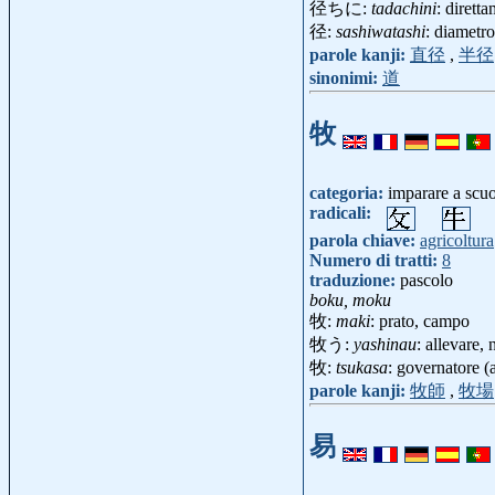
径ちに:
tadachini
: dirett
径:
sashiwatashi
: diametro
parole kanji:
直径
,
半径
sinonimi:
道
牧
categoria:
imparare a scu
radicali:
parola chiave:
agricoltura
Numero di tratti:
8
traduzione:
pascolo
boku, moku
牧:
maki
: prato, campo
牧う:
yashinau
: allevare,
牧:
tsukasa
: governatore (
parole kanji:
牧師
,
牧場
易