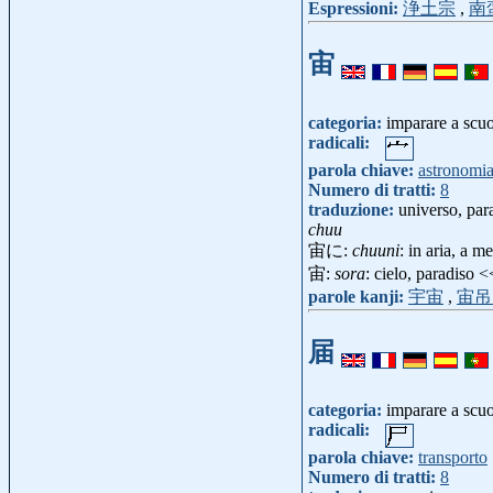
Espressioni:
浄土宗
,
南
宙
categoria:
imparare a scu
radicali:
parola chiave:
astronomi
Numero di tratti:
8
traduzione:
universo, para
chuu
宙に:
chuuni
: in aria, a m
宙:
sora
: cielo, paradiso 
parole kanji:
宇宙
,
宙吊
届
categoria:
imparare a scu
radicali:
parola chiave:
transporto
Numero di tratti:
8