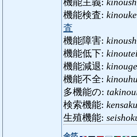
機能主義:
kinoush
機能検査:
kinouk
査
機能障害:
kinous
機能低下:
kinoute
機能減退:
kinouge
機能不全:
kinouh
多機能の:
takino
検索機能:
kensak
生殖機能:
seishok
金箔