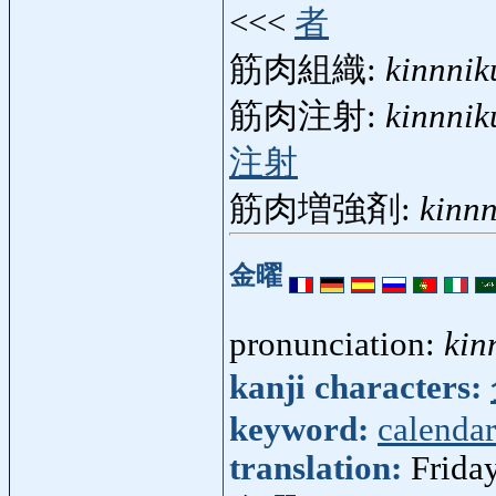
<<<
者
筋肉組織:
kinnnik
筋肉注射:
kinnni
注射
筋肉増強剤:
kinn
金曜
pronunciation:
kin
kanji characters:
keyword:
calendar
translation:
Frida