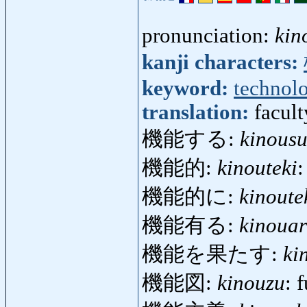
pronunciation:
kin
kanji characters:
keyword:
technol
translation:
facult
機能する:
kinous
機能的:
kinouteki
:
機能的に:
kinoute
機能有る:
kinoua
機能を果たす:
ki
機能図:
kinouzu
: 