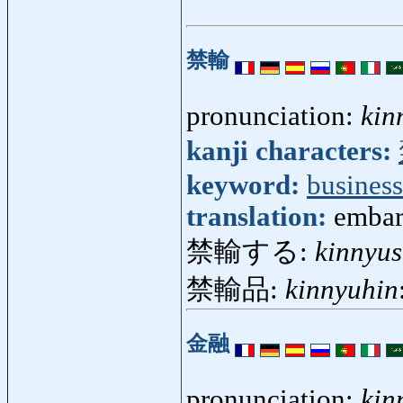
禁輸
pronunciation:
kin
kanji characters:
keyword:
business
translation:
embar
禁輸する:
kinnyu
禁輸品:
kinnyuhin
金融
pronunciation:
kin