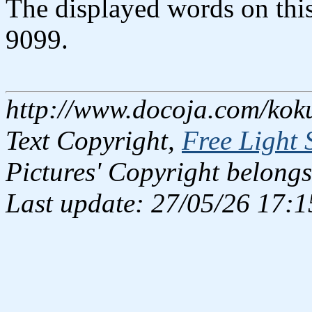
The displayed words on thi
9099.
http://www.docoja.com/kok
Text Copyright,
Free Light 
Pictures' Copyright belongs
Last update: 27/05/26 17:1