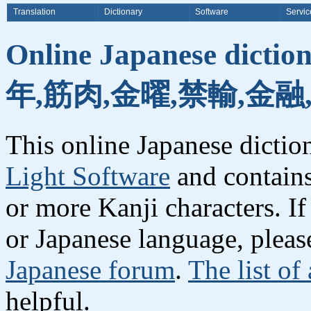
Translation
Dictionary
Software
Servic
Online Japanese dicti
年,筋肉,金曜,禁輸,金融
This online Japanese dicti
Light Software
and contain
or more Kanji characters. I
or Japanese language, plea
Japanese forum
.
The list of
helpful.