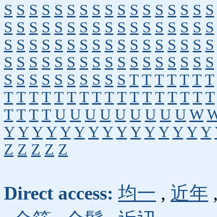
S
S
S
S
S
S
S
S
S
S
S
S
S
S
S
S
S
S
S
S
S
S
S
S
S
S
S
S
S
S
S
S
S
S
S
S
S
S
S
S
S
S
S
S
S
S
S
S
S
S
S
S
S
S
S
S
S
S
S
S
S
S
S
S
S
S
S
S
S
S
S
S
S
S
S
S
S
S
T
T
T
T
T
T
T
T
T
T
T
T
T
T
T
T
T
T
T
T
T
T
T
T
T
T
T
T
U
U
U
U
U
U
U
U
U
W
Y
Y
Y
Y
Y
Y
Y
Y
Y
Y
Y
Y
Y
Y
Y
Z
Z
Z
Z
Z
Direct access:
均一
,
近年