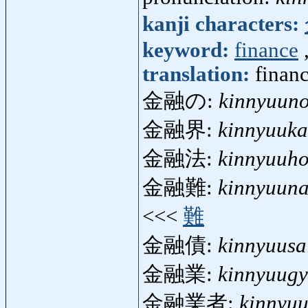
kanji characters:
keyword:
finance
translation:
finan
金融の:
kinnyuun
金融界:
kinnyuuka
金融法:
kinnyuuh
金融難:
kinnyuun
<<<
難
金融債:
kinnyuusa
金融業:
kinnyuug
金融業者:
kinnyu