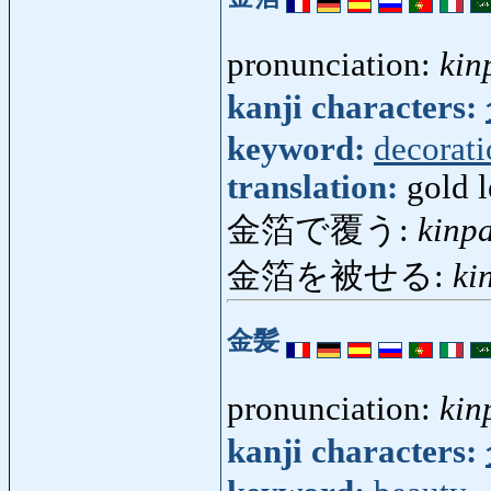
pronunciation:
kin
kanji characters:
keyword:
decorat
translation:
gold l
金箔で覆う:
kinp
金箔を被せる:
ki
金髪
pronunciation:
kin
kanji characters: