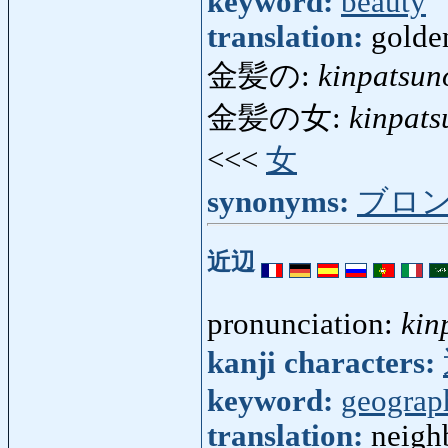
keyword:
beauty
translation:
golden
金髪の:
kinpatsun
金髪の女:
kinpat
<<<
女
synonyms:
ブロ
近辺
pronunciation:
kin
kanji characters:
keyword:
geograp
translation:
neigh