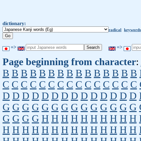
dictionary:
radical
keywords
=>
=>
Page beginning from character
:
B
B
B
B
B
B
B
B
B
B
B
B
B
B
B
C
C
C
C
C
C
C
C
C
C
C
C
C
C
C
D
D
D
D
D
D
D
D
D
D
D
D
D
D
G
G
G
G
G
G
G
G
G
G
G
G
G
G
G
G
G
G
H
H
H
H
H
H
H
H
H
H
H
H
H
H
H
H
H
H
H
H
H
H
H
H