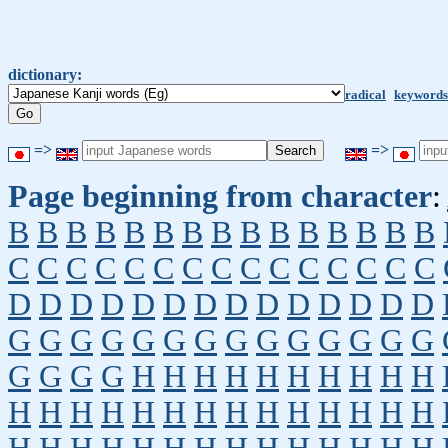
dictionary:
radical
keywords
=>
=>
Page beginning from character
:
B
B
B
B
B
B
B
B
B
B
B
B
B
B
B
C
C
C
C
C
C
C
C
C
C
C
C
C
C
C
D
D
D
D
D
D
D
D
D
D
D
D
D
D
G
G
G
G
G
G
G
G
G
G
G
G
G
G
G
G
G
G
H
H
H
H
H
H
H
H
H
H
H
H
H
H
H
H
H
H
H
H
H
H
H
H