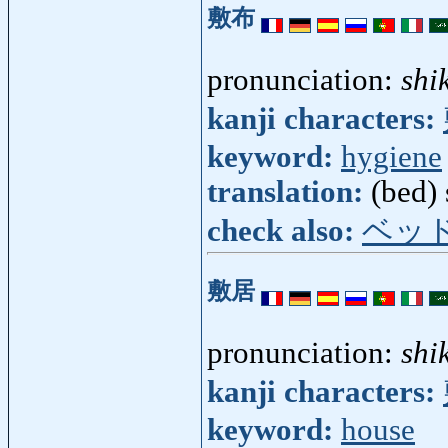
敷布
pronunciation:
shi
kanji characters:
keyword:
hygiene
translation:
(bed)
check also:
ベッ
敷居
pronunciation:
shik
kanji characters:
keyword:
house