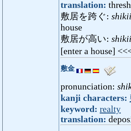
translation:
thresh
敷居を跨ぐ:
shik
house
敷居が高い:
shiki
[enter a house] <<
敷金
pronunciation:
shi
kanji characters:
keyword:
realty
translation:
depos