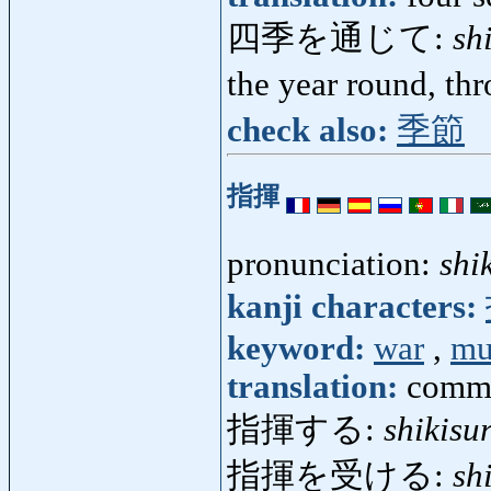
四季を通じて:
sh
the year round, th
check also:
季節
指揮
pronunciation:
shi
kanji characters:
keyword:
war
,
mu
translation:
comman
指揮する:
shikisu
指揮を受ける:
sh