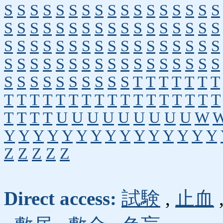
S
S
S
S
S
S
S
S
S
S
S
S
S
S
S
S
S
S
S
S
S
S
S
S
S
S
S
S
S
S
S
S
S
S
S
S
S
S
S
S
S
S
S
S
S
S
S
S
S
S
S
S
S
S
S
S
S
S
S
S
S
S
S
S
S
S
S
S
S
S
S
S
S
S
S
S
S
S
T
T
T
T
T
T
T
T
T
T
T
T
T
T
T
T
T
T
T
T
T
T
T
T
T
T
T
T
U
U
U
U
U
U
U
U
U
W
Y
Y
Y
Y
Y
Y
Y
Y
Y
Y
Y
Y
Y
Y
Y
Z
Z
Z
Z
Z
Direct access:
試験
,
止血