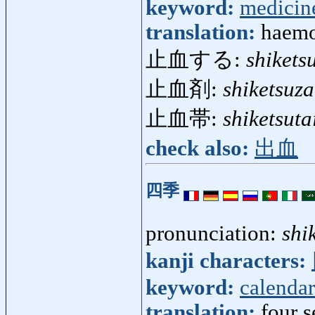
keyword:
medicin
translation:
haemos
止血する:
shikets
止血剤:
shiketsuza
止血帯:
shiketsuta
check also:
出血
四季
pronunciation:
shi
kanji characters:
keyword:
calendar
translation:
four 