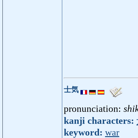
士気
pronunciation:
shi
kanji characters:
keyword:
war