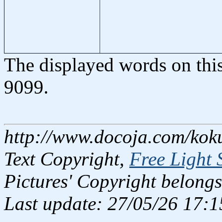
The displayed words on thi
9099.
http://www.docoja.com/kok
Text Copyright,
Free Light 
Pictures' Copyright belongs
Last update: 27/05/26 17:1