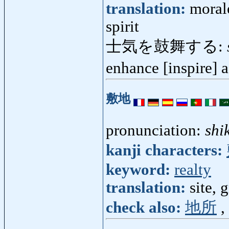
translation:
morale
spirit
士気を鼓舞する:
enhance [inspire] a
敷地
pronunciation:
shi
kanji characters:
keyword:
realty
translation:
site, 
check also:
地所
,