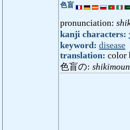
色盲
pronunciation:
shi
kanji characters:
keyword:
disease
translation:
color
色盲の:
shikimou