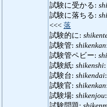
試験に受かる:
sh
試験に落ちる:
sh
<<<
落
試験的に:
shikent
試験管:
shikenkan
試験管ペビー:
sh
試験紙:
shikenshi
:
試験台:
shikendai
試験官:
shikenkan
試験場:
shikenjou
試験問題:
shiken