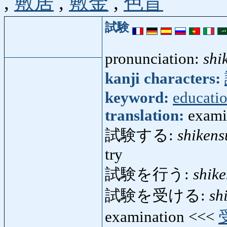
,
敷居
,
敷金
,
色盲
試験
pronunciation:
shi
kanji characters:
keyword:
educati
translation:
examin
試験する:
shikens
try
試験を行う:
shik
試験を受ける:
sh
examination <<<