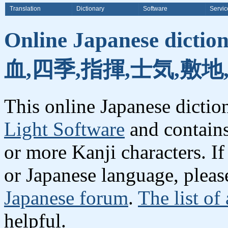
Translation
Dictionary
Software
Servic
Online Japanese dicti
血,四季,指揮,士気,敷地
This online Japanese dicti
Light Software
and contain
or more Kanji characters. I
or Japanese language, plea
Japanese forum
.
The list of
helpful.