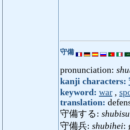
守備
pronunciation:
shu
kanji characters:
keyword:
war
,
sp
translation:
defen
守備する:
shubisu
守備兵:
shubihei
: