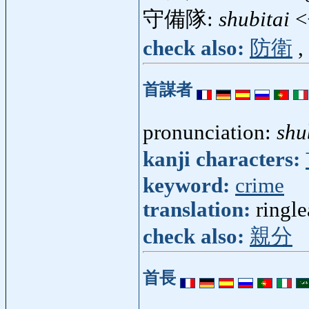
守備隊:
shubitai
<
check also:
防衛
,
首謀者
pronunciation:
shu
kanji characters:
keyword:
crime
translation:
ringle
check also:
親分
首長