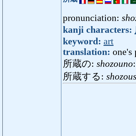
pronunciation:
sho
kanji characters:
keyword:
art
translation:
one's
所蔵の:
shozouno
所蔵する:
shozou