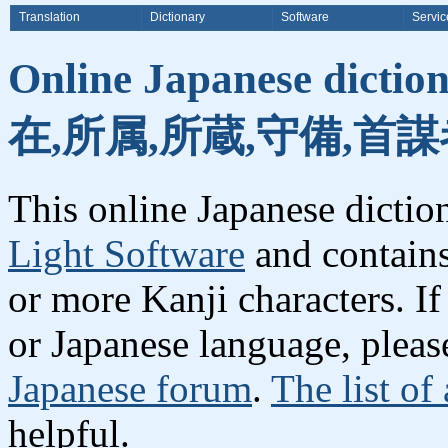
Translation
Dictionary
Software
Servic
Online Japanese dicti
在,所属,所蔵,守備,首謀
This online Japanese dicti
Light Software
and contain
or more Kanji characters. I
or Japanese language, plea
Japanese forum
.
The list of
helpful.