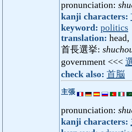
pronunciation:
shu
kanji characters:
keyword:
politics
translation:
head, 
首長選挙:
shucho
government <<<
check also:
首脳
主張
pronunciation:
shu
kanji characters: