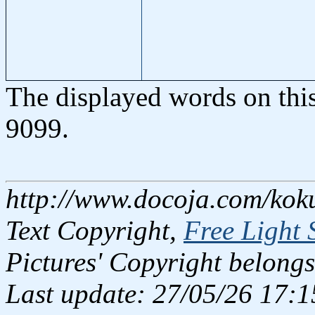
The displayed words on thi
9099.
http://www.docoja.com/kok
Text Copyright,
Free Light 
Pictures' Copyright belongs
Last update: 27/05/26 17:1