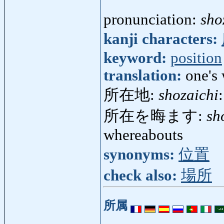
pronunciation:
sho
kanji characters:
keyword:
position
translation:
one's 
所在地:
shozaichi
所在を晦ます:
sh
whereabouts
synonyms:
位置
check also:
場所
所属