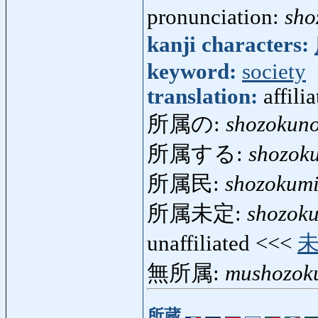
pronunciation:
sho
kanji characters:
keyword:
society
translation:
affili
所属の:
shozokun
所属する:
shozok
所属民:
shozokum
所属未定:
shozoku
unaffiliated <<<
無所属:
mushozok
所蔵