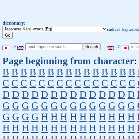
dictionary:
radical
keywords
=>
=>
Page beginning from character
:
B
B
B
B
B
B
B
B
B
B
B
B
B
B
B
C
C
C
C
C
C
C
C
C
C
C
C
C
C
C
D
D
D
D
D
D
D
D
D
D
D
D
D
D
G
G
G
G
G
G
G
G
G
G
G
G
G
G
G
G
G
G
H
H
H
H
H
H
H
H
H
H
H
H
H
H
H
H
H
H
H
H
H
H
H
H