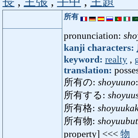
長
,
主張
,
手中
,
主題
所有
pronunciation:
sho
kanji characters:
keyword:
realty
,
translation:
posse
所有の:
shoyuuno
所有する:
shoyuu
所有格:
shoyuuka
所有物:
shoyuubut
property] <<<
物