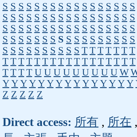
S
S
S
S
S
S
S
S
S
S
S
S
S
S
S
S
S
S
S
S
S
S
S
S
S
S
S
S
S
S
S
S
S
S
S
S
S
S
S
S
S
S
S
S
S
S
S
S
S
S
S
S
S
S
S
S
S
S
S
S
S
S
S
S
S
S
S
S
S
S
S
S
S
S
S
S
S
S
T
T
T
T
T
T
T
T
T
T
T
T
T
T
T
T
T
T
T
T
T
T
T
T
T
T
T
T
U
U
U
U
U
U
U
U
U
W
Y
Y
Y
Y
Y
Y
Y
Y
Y
Y
Y
Y
Y
Y
Y
Z
Z
Z
Z
Z
Direct access:
所有
,
所在