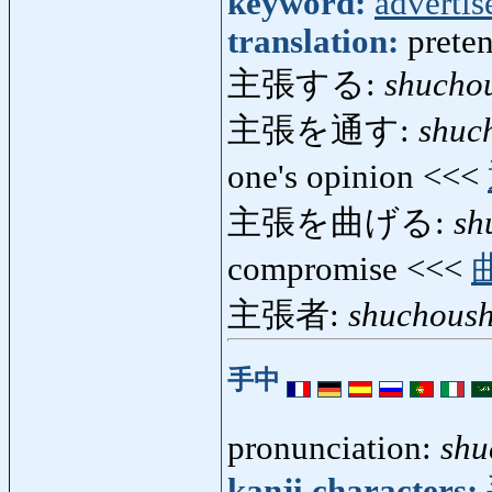
keyword:
adverti
translation:
preten
主張する:
shucho
主張を通す:
shuc
one's opinion <<<
主張を曲げる:
sh
compromise <<<
主張者:
shuchous
手中
pronunciation:
shu
kanji characters: