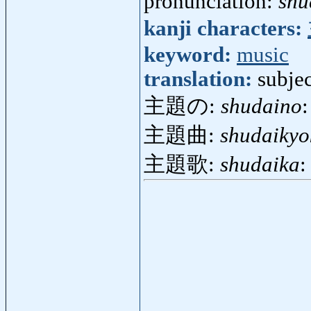
pronunciation:
shu
kanji characters:
keyword:
music
translation:
subjec
主題の:
shudaino
:
主題曲:
shudaikyo
主題歌:
shudaika
: