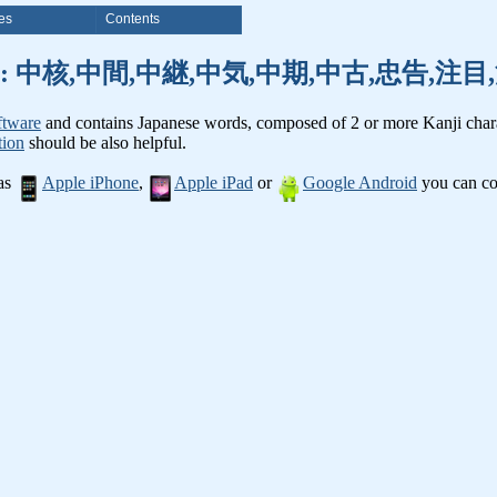
es
Contents
nji words: 中核,中間,中継,中気,中期,中古,忠告,
ftware
and contains Japanese words, composed of 2 or more Kanji chara
tion
should be also helpful.
 as
Apple iPhone
,
Apple iPad
or
Google Android
you can con