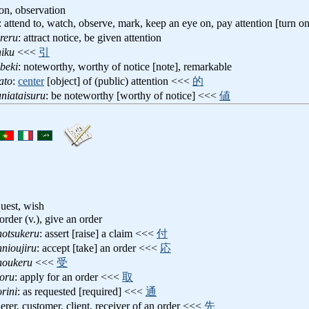
ion, observation
: attend to, watch, observe, mark, keep an eye on, pay attention [turn one
reru
: attract notice, be given attention
iku
<<<
引
beki
: noteworthy, worthy of notice [note], remarkable
ato
:
center
[object] of (public) attention <<<
的
niataisuru
: be noteworthy [worthy of notice] <<<
値
quest, wish
 order (v.), give an order
otsukeru
: assert [raise] a claim <<<
付
nioujiru
: accept [take] an order <<<
応
oukeru
<<<
受
oru
: apply for an order <<<
取
rini
: as requested [required] <<<
通
derer, customer, client, receiver of an order <<<
先