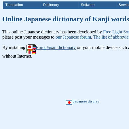
Translation
Dictionary
Software
Servic
Online Japanese dictionary of Ka
This online Japanese dictionary has been developed by
Free Light So
please post your messages to
our Japanese forum
.
The list of abbrevia
By installing
Euro-Japan dictionary
on your mobile device such
without Internet.
Japanese display