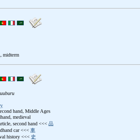
d, midterm
huuburu
ry
 second hand, Middle Ages
dhand, medieval
article, second hand <<<
品
ndhand car <<<
車
val history <<<
史