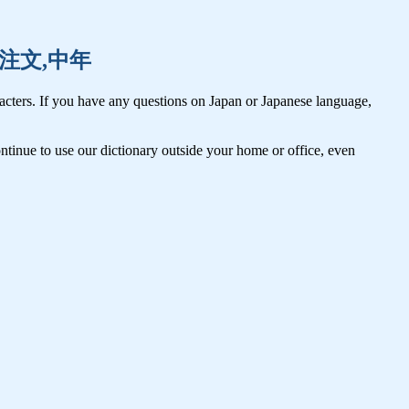
注目,注文,中年
cters. If you have any questions on Japan or Japanese language,
tinue to use our dictionary outside your home or office, even