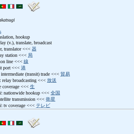
akatsugi
s
anslation, hookup
elay (v.), translate, broadcast
er, translator <<<
器
lay station <<<
局
tion line <<<
線
sit port <<<
港
: intermediate (transit) trade <<<
貿易
: relay broadcasting <<<
放送
ve coverage <<<
生
i
: nationwide hookup <<<
全国
atellite transmission <<<
衛星
i
: tv coverage <<<
テレビ