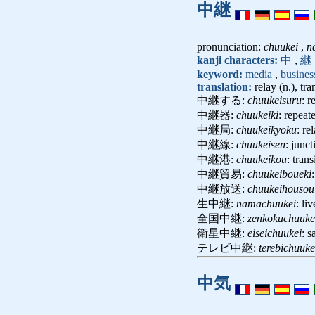
中継
pronunciation:
chuukei
,
n
kanji characters:
中
,
継
keyword:
media
,
busines
translation:
relay (n.), tr
中継する:
chuukeisuru
: r
中継器:
chuukeiki
: repeat
中継局:
chuukeikyoku
: re
中継線:
chuukeisen
: junc
中継港:
chuukeikou
: tran
中継貿易:
chuukeiboueki
中継放送:
chuukeihousou
生中継:
namachuukei
: li
全国中継:
zenkokuchuuke
衛星中継:
eiseichuukei
: s
テレビ中継:
terebichuuke
中気