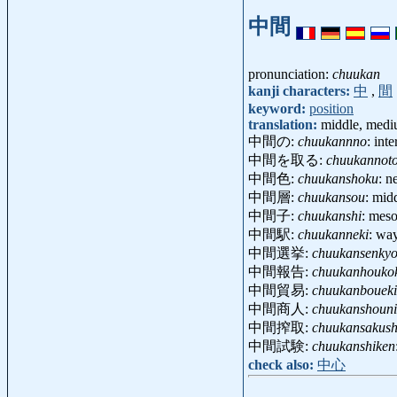
中間
pronunciation:
chuukan
kanji characters:
中
,
間
keyword:
position
translation:
middle, med
中間の:
chuukannno
: int
中間を取る:
chuukannot
中間色:
chuukanshoku
: n
中間層:
chuukansou
: mid
中間子:
chuukanshi
: mes
中間駅:
chuukanneki
: wa
中間選挙:
chuukansenky
中間報告:
chuukanhouko
中間貿易:
chuukanboueki
中間商人:
chuukanshoun
中間搾取:
chuukansakus
中間試験:
chuukanshiken
check also:
中心