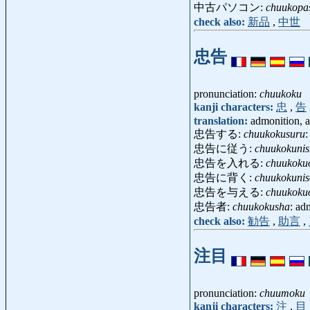
中古パソコン:
chuukopa
check also:
新品
,
中世
忠告
pronunciation:
chuukoku
kanji characters:
忠
,
告
translation:
admonition, a
忠告する:
chuukokusuru
:
忠告に従う:
chuukokunis
忠告を入れる:
chuukokuo
忠告に背く:
chuukokuni
忠告を与える:
chuukoku
忠告者:
chuukokusha
: ad
check also:
勧告
,
助言
,
注目
pronunciation:
chuumoku
kanji characters:
注
,
目