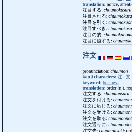
translation:
notice, attent
注目する:
chuumokusuru
注目される:
chuumokusa
注目を引く:
chuumokuoh
注目すべき:
chuumokusu
注目の的:
chuumokunom
注目に値する:
chuumoku
注文
pronunciation:
chuumon
kanji characters:
注
,
文
keyword:
business
translation:
order (n.), re
注文する:
chuumonsuru
:
注文を付ける:
chuumonn
注文に応じる:
chuumonn
注文を受ける:
chuumonn
注文を取る:
chuumonnot
注文通りに:
chuumondoo
注文先:
chuumonsaki
: or