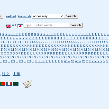
radical
keywords
=>
B
B
B
B
B
B
B
B
B
B
B
B
B
B
B
B
B
B
B
B
B
B
C
C
C
C
C
C
C
C
C
C
C
C
C
C
C
C
G
G
G
G
G
G
G
G
G
G
G
G
G
G
G
G
H
H
H
H
H
H
H
H
H
H
H
H
H
H
H
H
H
H
H
H
H
H
I
I
I
I
I
I
I
I
I
I
I
I
I
I
I
I
I
I
I
I
J
J
J
J
J
J
J
J
J
J
J
J
J
J
J
J
J
J
J
J
J
J
J
J
J
J
J
J
J
J
J
J
J
J
J
J
J
K
K
K
K
K
K
K
K
K
K
K
K
K
K
K
K
K
K
K
K
K
K
K
K
K
K
K
K
K
K
K
K
K
K
K
K
K
K
K
K
K
M
M
M
M
M
M
M
M
M
M
M
M
M
M
M
M
M
M
M
M
M
M
M
M
M
M
M
M
M
O
O
O
O
O
O
O
P
R
R
R
R
R
R
R
R
R
R
R
R
R
R
R
R
R
R
R
R
R
R
R
R
R
R
R
R
R
R
S
S
S
S
S
S
S
S
S
S
S
S
S
S
S
S
S
S
S
S
S
S
S
S
S
S
S
S
S
S
S
S
S
S
S
S
S
S
S
S
S
S
S
S
S
T
T
T
T
T
T
T
T
T
T
T
T
T
T
U
U
U
U
U
U
U
U
U
W
W
W
W
W
W
Y
Y
Y
Y
Y
Y
Y
Y
,
注文
,
中年