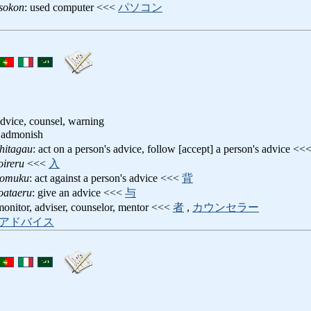
sokon
: used computer <<<
パソコン
dvice, counsel, warning
 admonish
hitagau
: act on a person's advice, follow [accept] a person's advice <<
ireru
<<<
入
somuku
: act against a person's advice <<<
背
oataeru
: give an advice <<<
与
monitor, adviser, counselor, mentor <<<
者
,
カウンセラー
アドバイス