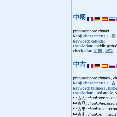
中期
pronunciation:
chuuki
kanji characters:
中
,
期
keyword:
calendar
translation:
middle perio
check also:
前期
,
後期
中古
pronunciation:
chuuko
,
c
kanji characters:
中
,
古
keyword:
business
,
histo
translation:
used article,
中古の:
chuukono
: secon
中古品:
chuukohin
: used 
中古車:
chuukosha
: seco
中古史:
chuukoshi
: medie