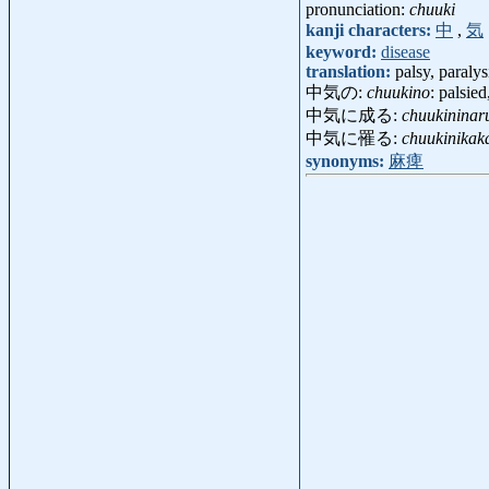
pronunciation:
chuuki
kanji characters:
中
,
気
keyword:
disease
translation:
palsy, paralys
中気の:
chuukino
: palsied
中気に成る:
chuukininar
中気に罹る:
chuukinikak
synonyms:
麻痺