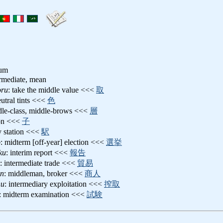
ium
ermediate, mean
oru
: take the middle value <<<
取
eutral tints <<<
色
dle-class, middle-brows <<<
層
on <<<
子
y station <<<
駅
o
: midterm [off-year] election <<<
選挙
ku
: interim report <<<
報告
: intermediate trade <<<
貿易
in
: middleman, broker <<<
商人
hu
: intermediary exploitation <<<
搾取
: midterm examination <<<
試験