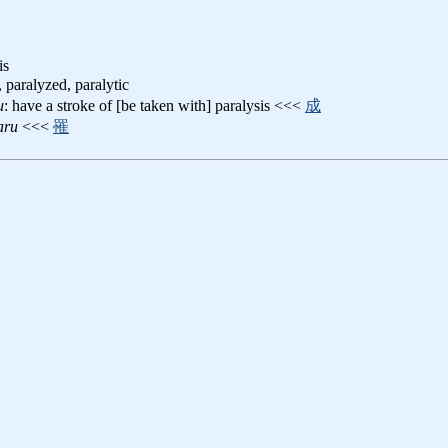
is
, paralyzed, paralytic
u
: have a stroke of [be taken with] paralysis <<<
成
aru
<<<
罹