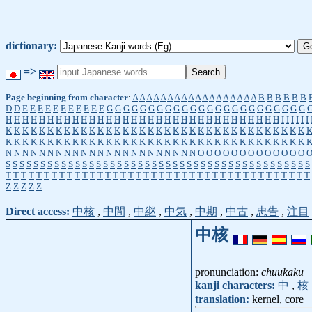
dictionary:
=>
Page beginning from character
:
A
A
A
A
A
A
A
A
A
A
A
A
A
A
A
A
A
A
B
B
B
B
B
B
D
D
E
E
E
E
E
E
E
E
E
E
E
G
G
G
G
G
G
G
G
G
G
G
G
G
G
G
G
G
G
G
G
G
G
G
G
H
H
H
H
H
H
H
H
H
H
H
H
H
H
H
H
H
H
H
H
H
H
H
H
H
H
H
H
H
H
H
H
H
I
I
I
I
I
I
K
K
K
K
K
K
K
K
K
K
K
K
K
K
K
K
K
K
K
K
K
K
K
K
K
K
K
K
K
K
K
K
K
K
K
K
K
K
K
K
K
K
K
K
K
K
K
K
K
K
K
K
K
K
K
K
K
K
K
K
K
K
K
K
K
K
K
K
K
K
K
K
N
N
N
N
N
N
N
N
N
N
N
N
N
N
N
N
N
N
N
N
N
N
N
O
O
O
O
O
O
O
O
O
O
O
O
O
S
S
S
S
S
S
S
S
S
S
S
S
S
S
S
S
S
S
S
S
S
S
S
S
S
S
S
S
S
S
S
S
S
S
S
S
S
S
S
S
S
S
S
S
T
T
T
T
T
T
T
T
T
T
T
T
T
T
T
T
T
T
T
T
T
T
T
T
T
T
T
T
T
T
T
T
T
T
T
T
T
T
T
T
Z
Z
Z
Z
Z
Direct access:
中核
,
中間
,
中継
,
中気
,
中期
,
中古
,
忠告
,
注目
中核
pronunciation:
chuukaku
kanji characters:
中
,
核
translation:
kernel, core