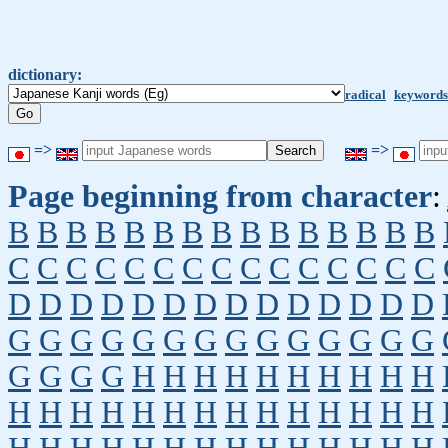
dictionary:
radical
keywords
=>
=>
Page beginning from character
:
B
B
B
B
B
B
B
B
B
B
B
B
B
B
B
C
C
C
C
C
C
C
C
C
C
C
C
C
C
C
D
D
D
D
D
D
D
D
D
D
D
D
D
D
G
G
G
G
G
G
G
G
G
G
G
G
G
G
G
G
G
G
H
H
H
H
H
H
H
H
H
H
H
H
H
H
H
H
H
H
H
H
H
H
H
H