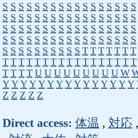
S
S
S
S
S
S
S
S
S
S
S
S
S
S
S
S
S
S
S
S
S
S
S
S
S
S
S
S
S
S
S
S
S
S
S
S
S
S
S
S
S
S
S
S
S
S
S
S
S
S
S
S
S
S
S
S
S
S
S
S
S
S
S
S
S
S
S
S
S
S
S
S
S
S
S
S
S
S
T
T
T
T
T
T
T
T
T
T
T
T
T
T
T
T
T
T
T
T
T
T
T
T
T
T
T
T
U
U
U
U
U
U
U
U
U
W
Y
Y
Y
Y
Y
Y
Y
Y
Y
Y
Y
Y
Y
Y
Y
Z
Z
Z
Z
Z
Direct access:
体温
,
対応