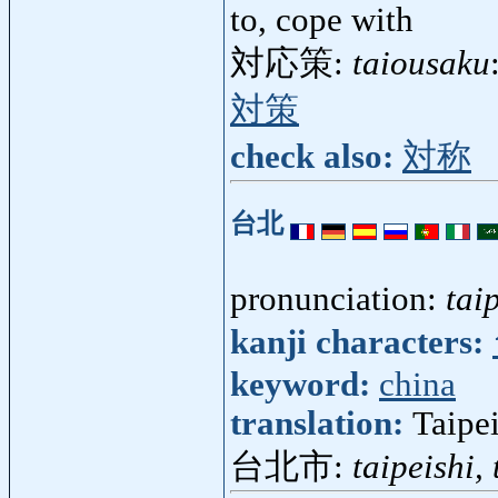
to, cope with
対応策:
taiousaku
対策
check also:
対称
台北
pronunciation:
tai
kanji characters:
keyword:
china
translation:
Taipe
台北市:
taipeishi,