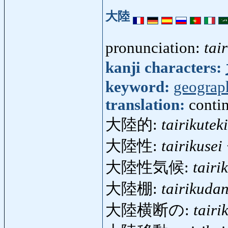
大陸
pronunciation:
tai
kanji characters:
keyword:
geograp
translation:
conti
大陸的:
tairikuteki
大陸性:
tairikusei
大陸性気候:
tairi
大陸棚:
tairikuda
大陸横断の:
tair