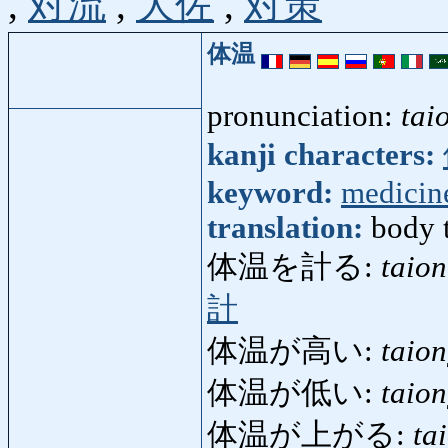
,
対流
,
大佐
,
対策
体温
pronunciation:
tai
kanji characters:
keyword:
medicin
translation:
body 
体温を計る:
taio
計
体温が高い:
taio
体温が低い:
taio
体温が上がる:
ta