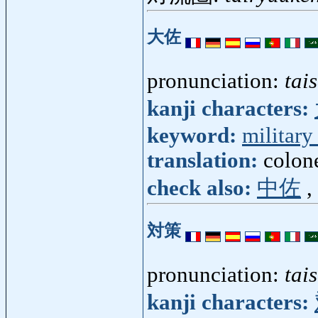
大佐
pronunciation:
tai
kanji characters:
keyword:
military
translation:
colone
check also:
中佐
,
対策
pronunciation:
tai
kanji characters: