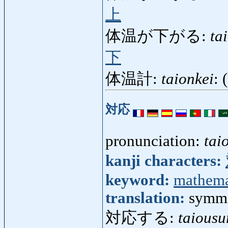
上
体温が下がる:
ta
下
体温計:
taionkei
: 
対応
pronunciation:
tai
kanji characters:
keyword:
mathema
translation:
symme
対応する:
taiousu