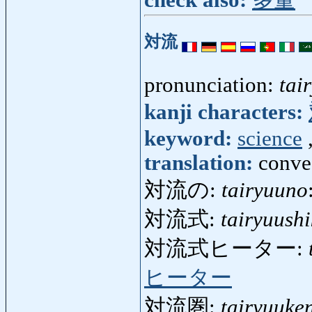
対流
pronunciation:
tai
kanji characters:
keyword:
science
translation:
conve
対流の:
tairyuuno
対流式:
tairyuushi
対流式ヒーター:
ヒーター
対流圏:
tairyuuke