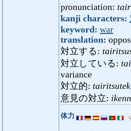
pronunciation:
tair
kanji characters:
keyword:
war
translation:
opposi
対立する:
tairits
対立している:
ta
variance
対立的:
tairitsutek
意見の対立:
ikenn
体力