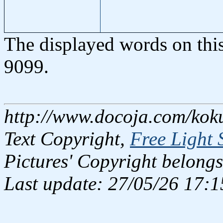
The displayed words on thi
9099.
http://www.docoja.com/koku
Text Copyright,
Free Light 
Pictures' Copyright belongs
Last update: 27/05/26 17:1