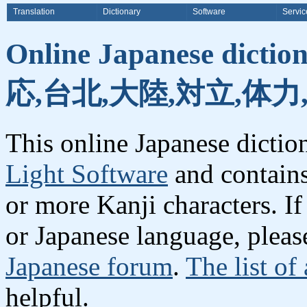
Translation
Dictionary
Software
Servic
Online Japanese dicti
応,台北,大陸,対立,体力
This online Japanese dicti
Light Software
and contain
or more Kanji characters. I
or Japanese language, plea
Japanese forum
.
The list of
helpful.