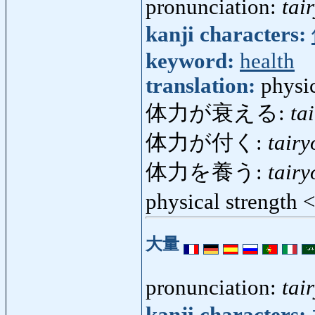
pronunciation:
tai
kanji characters:
keyword:
health
translation:
physic
体力が衰える:
ta
体力が付く:
tair
体力を養う:
tair
physical strength
大量
pronunciation:
tai
kanji characters: