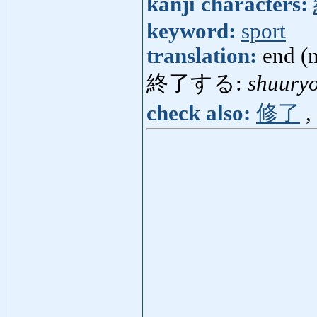
kanji characters:
keyword:
sport
translation:
end (n
終了する:
shuury
check also:
修了
,