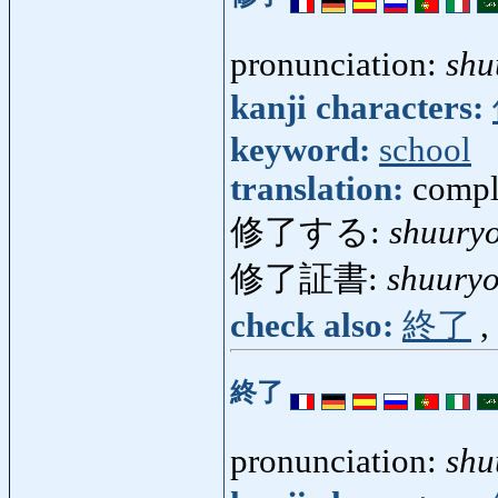
pronunciation:
shu
kanji characters:
keyword:
school
translation:
compl
修了する:
shuury
修了証書:
shuury
check also:
終了
,
終了
pronunciation:
shu