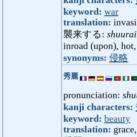
keyword:
war
translation:
invasi
襲来する:
shuurai
inroad (upon), hot,
synonyms:
侵略
秀麗
pronunciation:
shu
kanji characters:
keyword:
beauty
translation:
grace