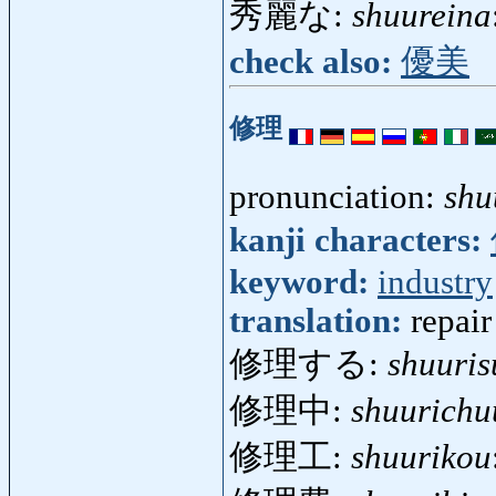
秀麗な:
shuureina
check also:
優美
修理
pronunciation:
shu
kanji characters:
keyword:
industry
translation:
repair
修理する:
shuuris
修理中:
shuurichu
修理工:
shuurikou