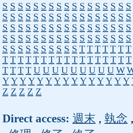
S
S
S
S
S
S
S
S
S
S
S
S
S
S
S
S
S
S
S
S
S
S
S
S
S
S
S
S
S
S
S
S
S
S
S
S
S
S
S
S
S
S
S
S
S
S
S
S
S
S
S
S
S
S
S
S
S
S
S
S
S
S
S
S
S
S
S
S
S
S
S
S
S
S
S
S
S
S
T
T
T
T
T
T
T
T
T
T
T
T
T
T
T
T
T
T
T
T
T
T
T
T
T
T
T
T
U
U
U
U
U
U
U
U
U
W
Y
Y
Y
Y
Y
Y
Y
Y
Y
Y
Y
Y
Y
Y
Y
Z
Z
Z
Z
Z
Direct access:
週末
,
執念