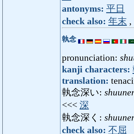
antonyms:
平日
check also:
年末
,
執念
pronunciation:
shu
kanji characters:
translation:
tenaci
執念深い:
shuune
<<<
深
執念深く:
shuune
check also:
不屈