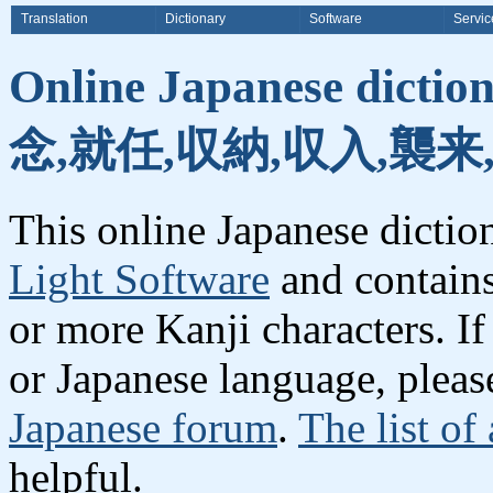
Translation
Dictionary
Software
Servic
Online Japanese dicti
念,就任,収納,収入,襲来
This online Japanese dicti
Light Software
and contain
or more Kanji characters. I
or Japanese language, plea
Japanese forum
.
The list of
helpful.