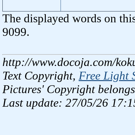
The displayed words on thi
9099.
http://www.docoja.com/kok
Text Copyright,
Free Light 
Pictures' Copyright belongs
Last update: 27/05/26 17:1