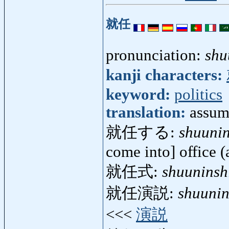
就任
pronunciation:
shu
kanji characters:
keyword:
politics
translation:
assump
就任する:
shuuni
come into] office (a
就任式:
shuuninsh
就任演説:
shuunin
<<<
演説