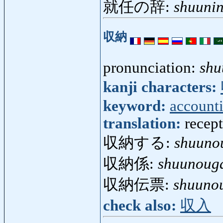
就任の辞:
shuunin
収納
pronunciation:
shu
kanji characters:
keyword:
account
translation:
recept
収納する:
shuuno
収納係:
shuunoug
収納伝票:
shuuno
check also:
収入