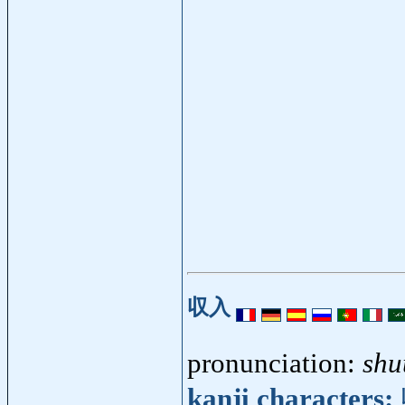
収入
pronunciation:
shu
kanji characters: