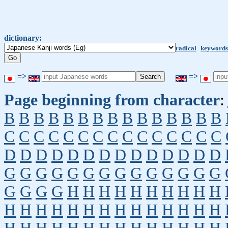
dictionary:
radical
keywords
=>
=>
Page beginning from character
:
B
B
B
B
B
B
B
B
B
B
B
B
B
B
B
C
C
C
C
C
C
C
C
C
C
C
C
C
C
C
D
D
D
D
D
D
D
D
D
D
D
D
D
D
G
G
G
G
G
G
G
G
G
G
G
G
G
G
G
G
G
G
H
H
H
H
H
H
H
H
H
H
H
H
H
H
H
H
H
H
H
H
H
H
H
H