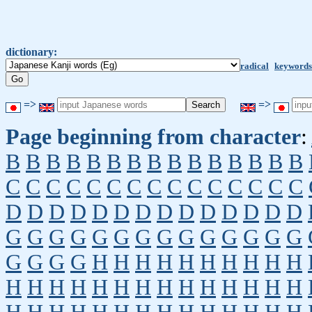
dictionary:
radical
keywords
=>
=>
Page beginning from character
:
B
B
B
B
B
B
B
B
B
B
B
B
B
B
B
C
C
C
C
C
C
C
C
C
C
C
C
C
C
C
D
D
D
D
D
D
D
D
D
D
D
D
D
D
G
G
G
G
G
G
G
G
G
G
G
G
G
G
G
G
G
G
H
H
H
H
H
H
H
H
H
H
H
H
H
H
H
H
H
H
H
H
H
H
H
H