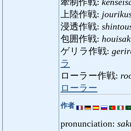
牽制作戦:
kenseis
上陸作戦:
jouriku
浸透作戦:
shintou
包囲作戦:
houisak
ゲリラ作戦:
geri
ラ
ローラー作戦:
ro
ローラー
作者
pronunciation:
sak