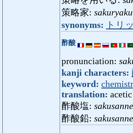
策略を用いる:
sa
策略家:
sakuryaku
synonyms:
トリ
酢酸
pronunciation:
sak
kanji characters:
keyword:
chemist
translation:
acetic
酢酸塩:
sakusann
酢酸鉛:
sakusann