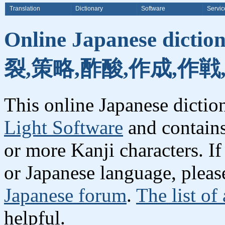
Translation
Dictionary
Software
Servic
Online Japanese dicti
裂,策略,酢酸,作成,作戦
This online Japanese dicti
Light Software
and contain
or more Kanji characters. I
or Japanese language, plea
Japanese forum
.
The list of
helpful.