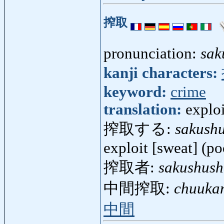
搾取
pronunciation:
sak
kanji characters:
keyword:
crime
translation:
exploi
搾取する:
sakush
exploit [sweat] (po
搾取者:
sakushus
中間搾取:
chuuka
中間