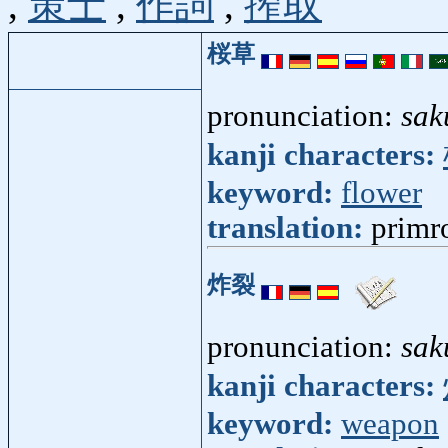
,
策士
,
作詞
,
搾取
桜草
pronunciation:
sak
kanji characters:
keyword:
flower
translation:
primr
炸裂
pronunciation:
sak
kanji characters:
keyword:
weapon