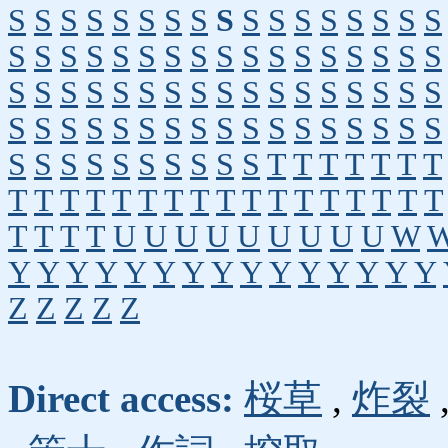
S
S
S
S
S
S
S
S
S
S
S
S
S
S
S
S
S
S
S
S
S
S
S
S
S
S
S
S
S
S
S
S
S
S
S
S
S
S
S
S
S
S
S
S
S
S
S
S
S
S
S
S
S
S
S
S
S
S
S
S
S
S
S
S
S
S
S
S
S
S
S
S
S
S
S
S
S
S
T
T
T
T
T
T
T
T
T
T
T
T
T
T
T
T
T
T
T
T
T
T
T
T
T
T
T
T
U
U
U
U
U
U
U
U
U
W
Y
Y
Y
Y
Y
Y
Y
Y
Y
Y
Y
Y
Y
Y
Y
Z
Z
Z
Z
Z
Direct access:
桜草
,
炸裂