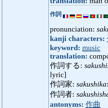
translation:
man of
作詞
pronunciation:
sak
kanji characters:
keyword:
music
translation:
compo
作詞する:
sakushi
lyric]
作詞家:
sakushika
作詞者:
sakushish
antonyms:
作曲