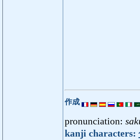
作成
pronunciation:
sak
kanji characters: