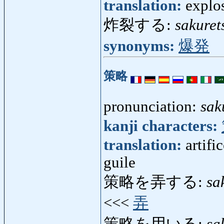
translation:
explo
炸裂する:
sakuret
synonyms:
爆発
策略
pronunciation:
sak
kanji characters:
translation:
artifi
guile
策略を弄する:
sa
<<<
弄