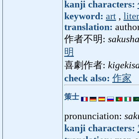
kanji characters:
keyword:
art
,
lite
translation:
author
作者不明:
sakush
明
喜劇作者:
kigekis
check also:
作家
策士
pronunciation:
sak
kanji characters: