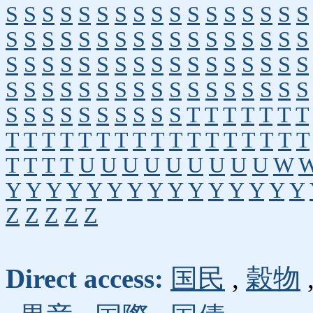
S
S
S
S
S
S
S
S
S
S
S
S
S
S
S
S
S
S
S
S
S
S
S
S
S
S
S
S
S
S
S
S
S
S
S
S
S
S
S
S
S
S
S
S
S
S
S
S
S
S
S
S
S
S
S
S
S
S
S
S
S
S
S
S
S
S
S
S
S
S
S
S
S
S
S
S
S
S
T
T
T
T
T
T
T
T
T
T
T
T
T
T
T
T
T
T
T
T
T
T
T
T
T
T
T
T
U
U
U
U
U
U
U
U
U
W
Y
Y
Y
Y
Y
Y
Y
Y
Y
Y
Y
Y
Y
Y
Y
Z
Z
Z
Z
Z
Direct access:
国民
,
穀物