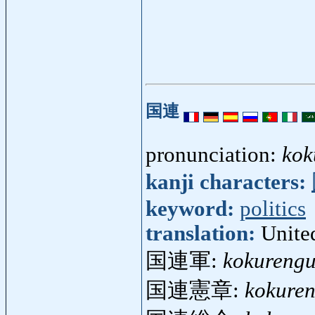
国連
pronunciation:
kok
kanji characters:
keyword:
politics
translation:
Unite
国連軍:
kokureng
国連憲章:
kokure