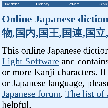
Translation
Dictionary
Software
Servic
Online Japanese dicti
物,国内,国王,国連,国立
This online Japanese dicti
Light Software
and contain
or more Kanji characters. I
or Japanese language, plea
Japanese forum
.
The list of
helpful.