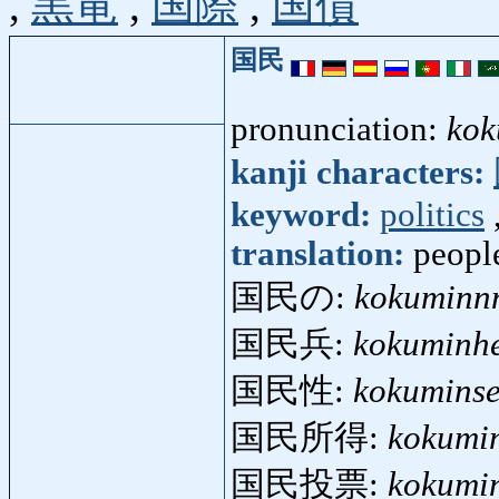
,
黒竜
,
国際
,
国債
国民
pronunciation:
kok
kanji characters:
keyword:
politics
translation:
people
国民の:
kokuminn
国民兵:
kokuminh
国民性:
kokuminse
国民所得:
kokumi
国民投票:
kokumi