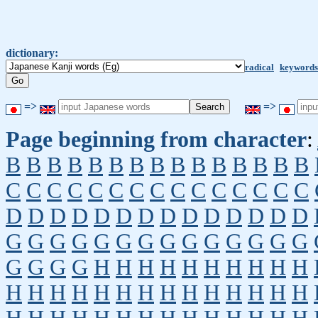
dictionary:
radical
keywords
=>
=>
Page beginning from character
:
B
B
B
B
B
B
B
B
B
B
B
B
B
B
B
C
C
C
C
C
C
C
C
C
C
C
C
C
C
C
D
D
D
D
D
D
D
D
D
D
D
D
D
D
G
G
G
G
G
G
G
G
G
G
G
G
G
G
G
G
G
G
H
H
H
H
H
H
H
H
H
H
H
H
H
H
H
H
H
H
H
H
H
H
H
H