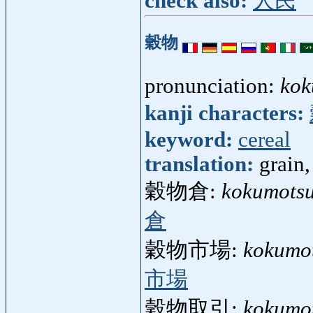
check also:
人民
穀物
pronunciation:
kok
kanji characters:
keyword:
cereal
translation:
grain,
穀物倉:
kokumots
倉
穀物市場:
kokumot
市場
穀物取引:
kokumot