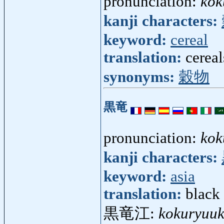
pronunciation:
kok
kanji characters:
keyword:
cereal
translation:
cereal
synonyms:
穀物
黒竜
pronunciation:
kok
kanji characters:
keyword:
asia
translation:
black
黒竜江:
kokuryuu