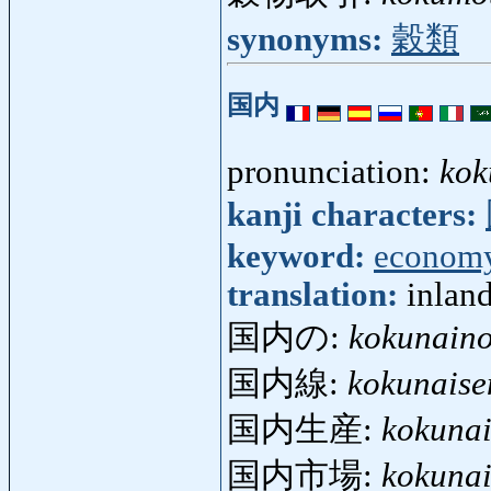
synonyms:
穀類
国内
pronunciation:
kok
kanji characters:
keyword:
econom
translation:
inland
国内の:
kokunain
国内線:
kokunaise
国内生産:
kokunai
国内市場:
kokunai