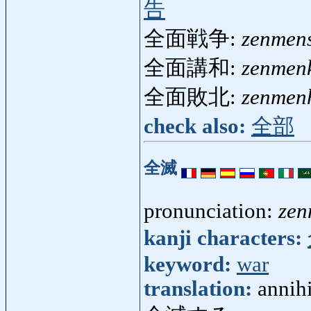
告
全面戦争:
zenmen
全面講和:
zenmen
全面敗北:
zenmen
check also:
全部
全滅
pronunciation:
zen
kanji characters:
keyword:
war
translation:
annihi