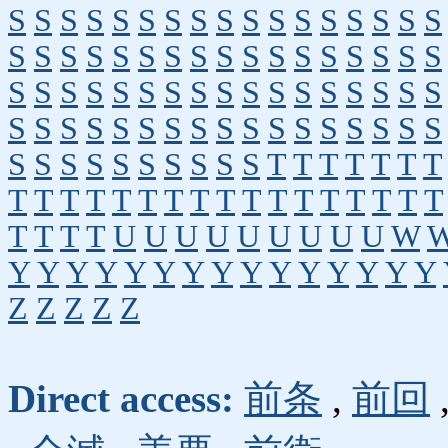
S
S
S
S
S
S
S
S
S
S
S
S
S
S
S
S
S
S
S
S
S
S
S
S
S
S
S
S
S
S
S
S
S
S
S
S
S
S
S
S
S
S
S
S
S
S
S
S
S
S
S
S
S
S
S
S
S
S
S
S
S
S
S
S
S
S
S
S
S
S
S
S
S
S
S
S
S
S
T
T
T
T
T
T
T
T
T
T
T
T
T
T
T
T
T
T
T
T
T
T
T
T
T
T
T
T
U
U
U
U
U
U
U
U
U
W
Y
Y
Y
Y
Y
Y
Y
Y
Y
Y
Y
Y
Y
Y
Y
Z
Z
Z
Z
Z
Direct access:
前条
,
前回