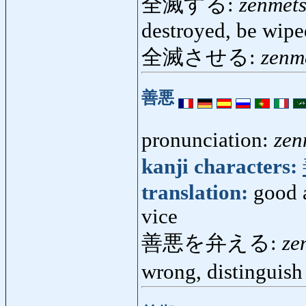
全滅する:
zenmet
destroyed, be wipe
全滅させる:
zenm
善悪
pronunciation:
zen
kanji characters:
translation:
good a
vice
善悪を弁える:
ze
wrong, distinguis