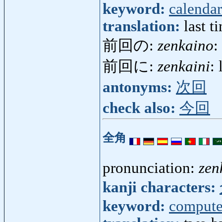
keyword:
calendar
translation:
last t
前回の:
zenkaino
:
前回に:
zenkaini
: 
antonyms:
次回
check also:
今回
全角
pronunciation:
zen
kanji characters:
keyword:
compute