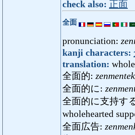
check also:
正面
全面
pronunciation:
zen
kanji characters:
translation:
whole
全面的:
zenmentek
全面的に:
zenment
全面的に支持する
wholehearted supp
全面広告:
zenmen