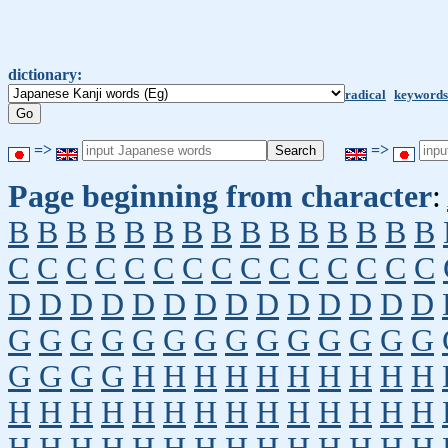
dictionary:
radical
keywords
=>
=>
Page beginning from character
:
B
B
B
B
B
B
B
B
B
B
B
B
B
B
B
C
C
C
C
C
C
C
C
C
C
C
C
C
C
C
D
D
D
D
D
D
D
D
D
D
D
D
D
D
G
G
G
G
G
G
G
G
G
G
G
G
G
G
G
G
G
G
H
H
H
H
H
H
H
H
H
H
H
H
H
H
H
H
H
H
H
H
H
H
H
H