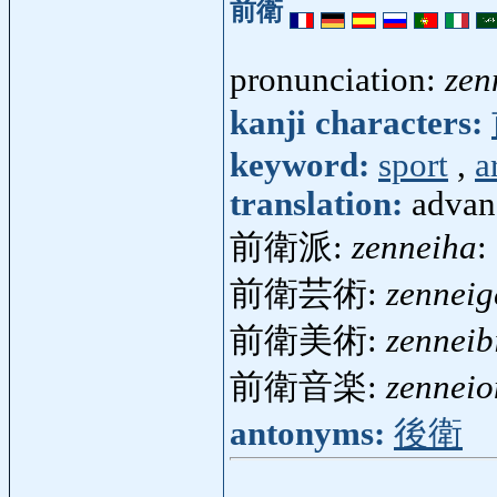
前衛
pronunciation:
zen
kanji characters:
keyword:
sport
,
a
translation:
advan
前衛派:
zenneiha
:
前衛芸術:
zenneig
前衛美術:
zenneib
前衛音楽:
zennei
antonyms:
後衛