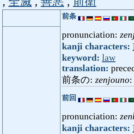
,
全滅
,
善悪
,
前衛
前条
pronunciation:
zen
kanji characters:
keyword:
law
translation:
preced
前条の:
zenjouno
:
前回
pronunciation:
zen
kanji characters: