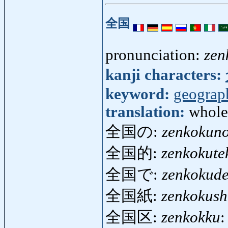
全国
pronunciation:
zen
kanji characters:
keyword:
geograp
translation:
whole
全国の:
zenkokun
全国的:
zenkokute
全国で:
zenkokud
全国紙:
zenkokush
全国区:
zenkokku
: