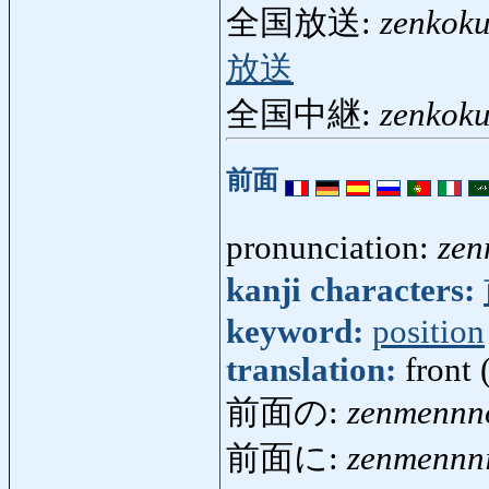
全国放送:
zenkok
放送
全国中継:
zenkok
前面
pronunciation:
zen
kanji characters:
keyword:
position
translation:
front 
前面の:
zenmennn
前面に:
zenmennn