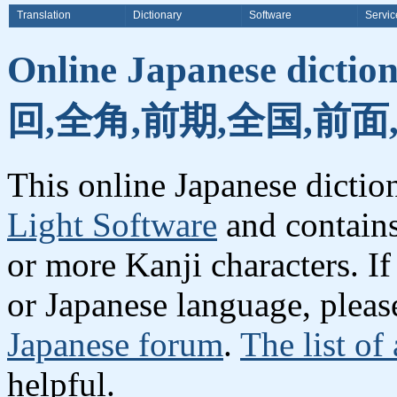
Translation
Dictionary
Software
Servic
Online Japanese dicti
回,全角,前期,全国,前面
This online Japanese dicti
Light Software
and contain
or more Kanji characters. I
or Japanese language, plea
Japanese forum
.
The list of
helpful.