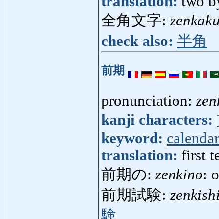
translation:
two b
全角文字:
zenkak
check also:
半角
前期
pronunciation:
zen
kanji characters:
keyword:
calendar
translation:
first 
前期の:
zenkino
: 
前期試験:
zenkish
験