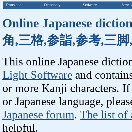
Translation
Dictionary
Software
Servic
Online Japanese dicti
角,三格,参詣,参考,三脚
This online Japanese dicti
Light Software
and contain
or more Kanji characters. I
or Japanese language, plea
Japanese forum
.
The list of
helpful.