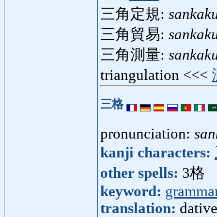
三角定規:
sankaku
三角貿易:
sankak
三角測量:
sankak
triangulation <<<
三格
pronunciation:
san
kanji characters:
other spells:
3格
keyword:
gramma
translation:
dativ