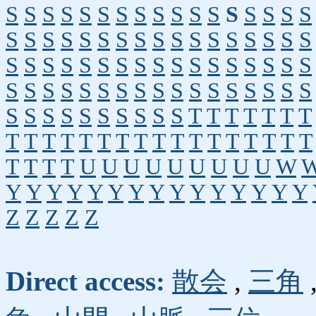
S
S
S
S
S
S
S
S
S
S
S
S
S
S
S
S
S
S
S
S
S
S
S
S
S
S
S
S
S
S
S
S
S
S
S
S
S
S
S
S
S
S
S
S
S
S
S
S
S
S
S
S
S
S
S
S
S
S
S
S
S
S
S
S
S
S
S
S
S
S
S
S
S
S
S
S
S
S
T
T
T
T
T
T
T
T
T
T
T
T
T
T
T
T
T
T
T
T
T
T
T
T
T
T
T
T
U
U
U
U
U
U
U
U
U
W
Y
Y
Y
Y
Y
Y
Y
Y
Y
Y
Y
Y
Y
Y
Y
Z
Z
Z
Z
Z
Direct access:
散会
,
三角