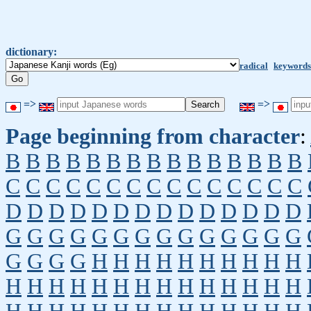
dictionary:
radical
keywords
=>
=>
Page beginning from character
:
B
B
B
B
B
B
B
B
B
B
B
B
B
B
B
C
C
C
C
C
C
C
C
C
C
C
C
C
C
C
D
D
D
D
D
D
D
D
D
D
D
D
D
D
G
G
G
G
G
G
G
G
G
G
G
G
G
G
G
G
G
G
H
H
H
H
H
H
H
H
H
H
H
H
H
H
H
H
H
H
H
H
H
H
H
H