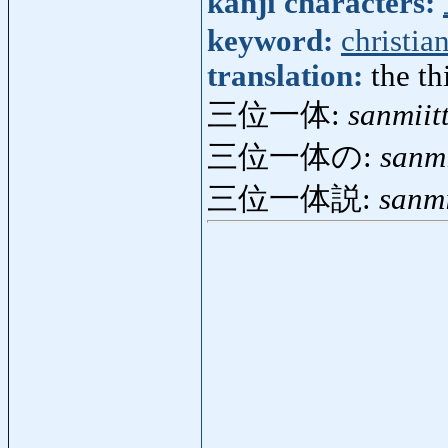
kanji characters:
keyword:
christia
translation:
the th
三位一体:
sanmiit
三位一体の:
sanmi
三位一体説:
sanmi