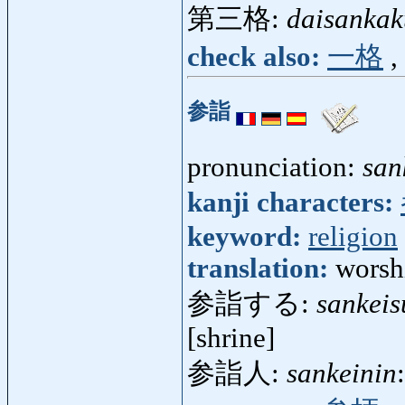
第三格:
daisankak
check also:
一格
,
参詣
pronunciation:
san
kanji characters:
keyword:
religion
translation:
worshi
参詣する:
sankeis
[shrine]
参詣人:
sankeinin