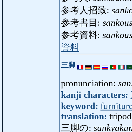
参考人招致:
sank
参考書目:
sankou
参考資料:
sankous
資料
三脚
pronunciation:
san
kanji characters:
keyword:
furnitur
translation:
tripod
三脚の:
sankyaku