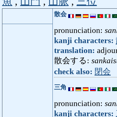
魚
,
山門
,
山脈
,
三位
散会
pronunciation:
san
kanji characters:
translation:
adjou
散会する:
sankais
check also:
閉会
三角
pronunciation:
san
kanji characters: