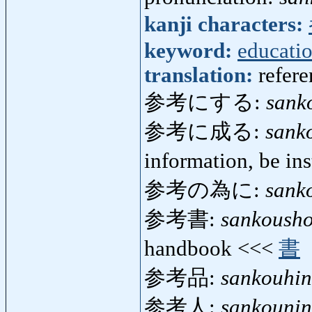
kanji characters:
keyword:
educati
translation:
refere
参考にする:
sank
参考に成る:
sank
information, be ins
参考の為に:
sank
参考書:
sankoush
handbook <<<
書
参考品:
sankouhin
参考人:
sankounin