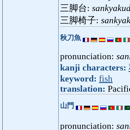
三脚台:
sankyakud
三脚椅子:
sankyak
秋刀魚
pronunciation:
sa
kanji characters:
keyword:
fish
translation:
Pacifi
山門
pronunciation:
sa