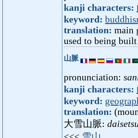
kanji characters:
keyword:
buddhi
translation:
main 
used to being built
山脈
pronunciation:
sa
kanji characters:
keyword:
geograp
translation:
(moun
大雪山脈:
daiset
<<<
雪山