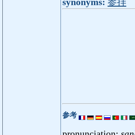
synonyms:
参拝
参考
pronunciation:
san