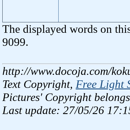
The displayed words on thi
9099.
http://www.docoja.com/kok
Text Copyright,
Free Light 
Pictures' Copyright belongs
Last update: 27/05/26 17:1