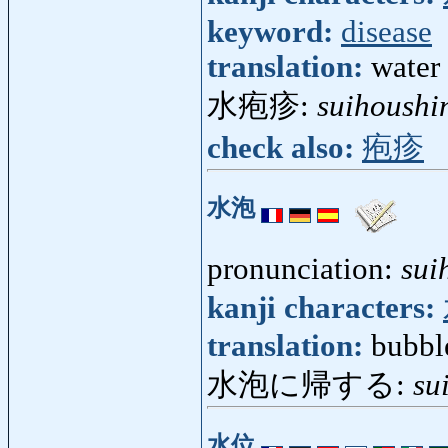
keyword:
disease
translation:
water 
水疱疹:
suihoushi
check also:
疱疹
水泡
pronunciation:
sui
kanji characters:
translation:
bubbl
水泡に帰する:
su
水位