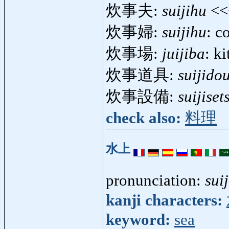
炊事夫:
suijihu
<
炊事婦:
suijihu
: c
炊事場:
juijiba
: k
炊事道具:
suijido
炊事設備:
suijiset
check also:
料理
水上
pronunciation:
sui
kanji characters:
keyword:
sea