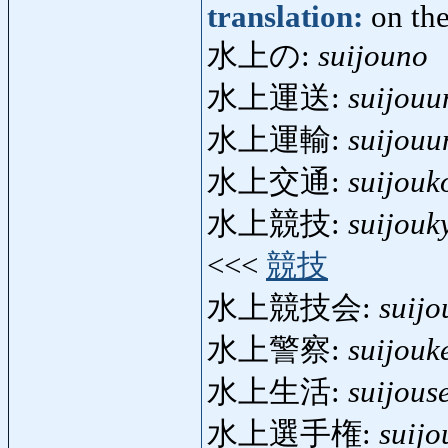
translation:
on th
水上の:
suijouno
水上運送:
suijouu
水上運輸:
suijouu
水上交通:
suijouk
水上競技:
suijouk
<<<
競技
水上競技会:
suijo
水上警察:
suijouk
水上生活:
suijous
水上選手権:
suij