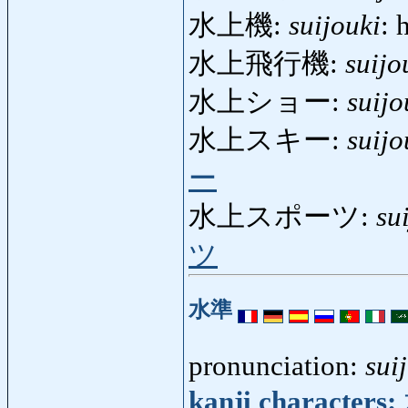
水上機:
suijouki
: 
水上飛行機:
suijo
水上ショー:
suij
水上スキー:
suijo
ー
水上スポーツ:
su
ツ
水準
pronunciation:
sui
kanji characters: