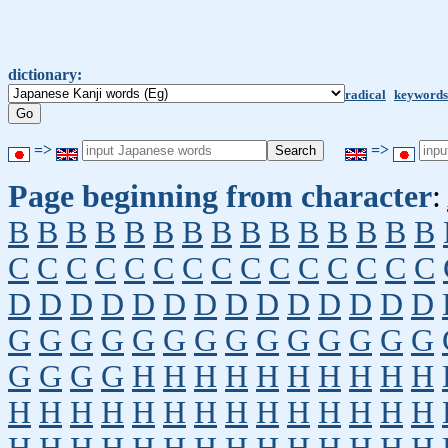
dictionary:
radical
keywords
=>
=>
Page beginning from character
:
B
B
B
B
B
B
B
B
B
B
B
B
B
B
B
C
C
C
C
C
C
C
C
C
C
C
C
C
C
C
D
D
D
D
D
D
D
D
D
D
D
D
D
D
G
G
G
G
G
G
G
G
G
G
G
G
G
G
G
G
G
G
H
H
H
H
H
H
H
H
H
H
H
H
H
H
H
H
H
H
H
H
H
H
H
H