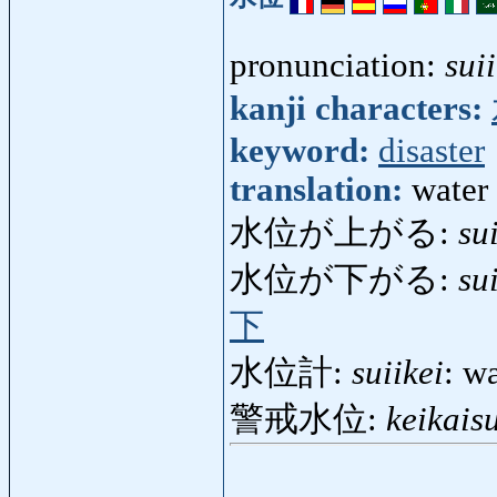
pronunciation:
suii
kanji characters:
keyword:
disaster
translation:
water 
水位が上がる:
su
水位が下がる:
su
下
水位計:
suiikei
: w
警戒水位:
keikaisu