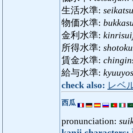
生活水準:
seikats
物価水準:
bukkasu
金利水準:
kinrisu
所得水準:
shotoku
賃金水準:
chingin
給与水準:
kyuuyos
check also:
レベ
西瓜
pronunciation:
sui
kanji characters: