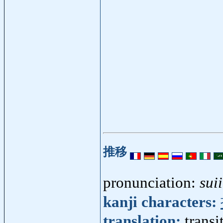
推移
pronunciation:
suii
kanji characters:
translation:
trans