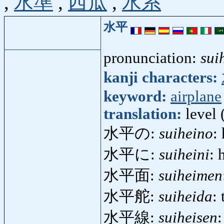
,
水準
,
西瓜
,
水系
水平
pronunciation:
sui
kanji characters:
keyword:
airplane
translation:
level 
水平の:
suiheino
:
水平に:
suiheini
: 
水平面:
suiheimen
水平舵:
suiheida
:
水平線:
suiheisen
: