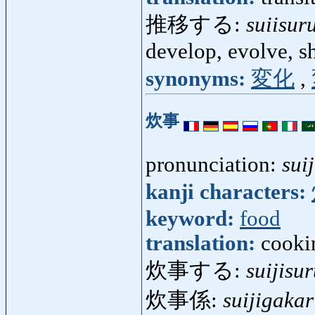
推移する:
suiisur
develop, evolve, sh
synonyms:
変化
,
炊事
pronunciation:
suij
kanji characters:
keyword:
food
translation:
cooki
炊事する:
suijisu
炊事係:
suijigakar