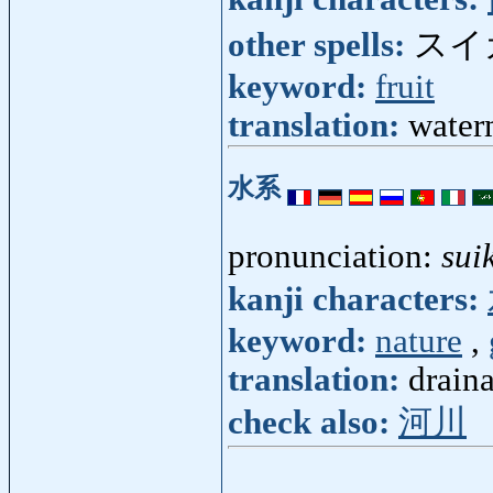
other spells:
スイ
keyword:
fruit
translation:
water
水系
pronunciation:
sui
kanji characters:
keyword:
nature
,
translation:
drain
check also:
河川