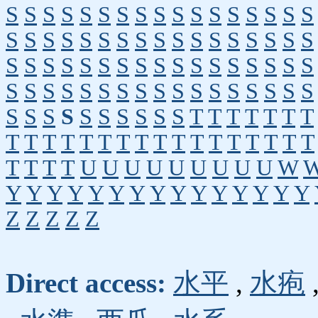
S
S
S
S
S
S
S
S
S
S
S
S
S
S
S
S
S
S
S
S
S
S
S
S
S
S
S
S
S
S
S
S
S
S
S
S
S
S
S
S
S
S
S
S
S
S
S
S
S
S
S
S
S
S
S
S
S
S
S
S
S
S
S
S
S
S
S
S
S
S
S
S
S
S
S
S
S
S
T
T
T
T
T
T
T
T
T
T
T
T
T
T
T
T
T
T
T
T
T
T
T
T
T
T
T
T
U
U
U
U
U
U
U
U
U
W
Y
Y
Y
Y
Y
Y
Y
Y
Y
Y
Y
Y
Y
Y
Y
Z
Z
Z
Z
Z
Direct access:
水平
,
水疱