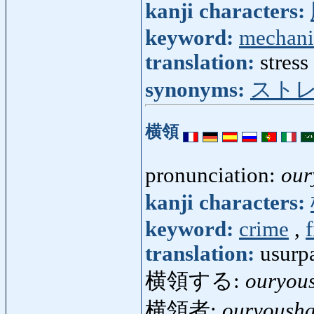
kanji characters:
keyword:
mechani
translation:
stress
synonyms:
スト
横領
pronunciation:
our
kanji characters:
keyword:
crime
,
translation:
usurp
横領する:
ouryou
横領者:
ouryoush