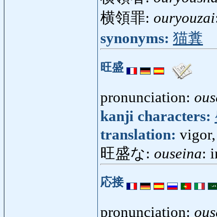
横領罪:
ouryouzai
synonyms:
猫糞
旺盛
pronunciation:
ous
kanji characters:
translation:
vigor,
旺盛な:
ouseina
: 
応接
pronunciation:
ous