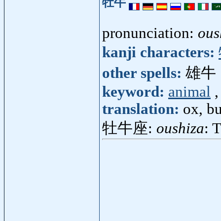
牡牛
pronunciation:
ous
kanji characters:
other spells:
雄牛
keyword:
animal
translation:
ox, bu
牡牛座:
oushiza
: 