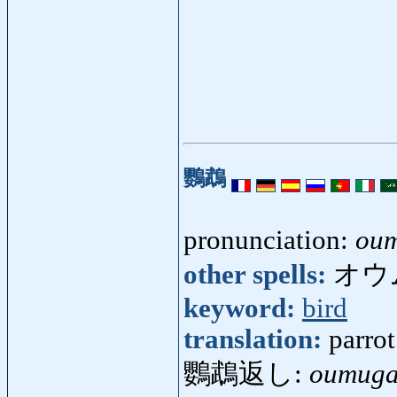
鸚鵡
pronunciation:
ou
other spells:
オウ
keyword:
bird
translation:
parrot
鸚鵡返し:
oumuga