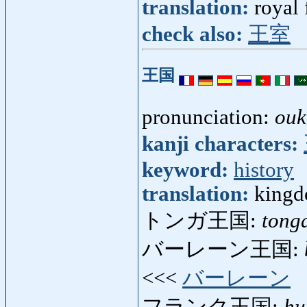
translation:
royal
check also:
王室
王国
pronunciation:
ouk
kanji characters:
keyword:
history
translation:
kingd
トンガ王国:
tong
バーレーン王国:
<<<
バーレーン