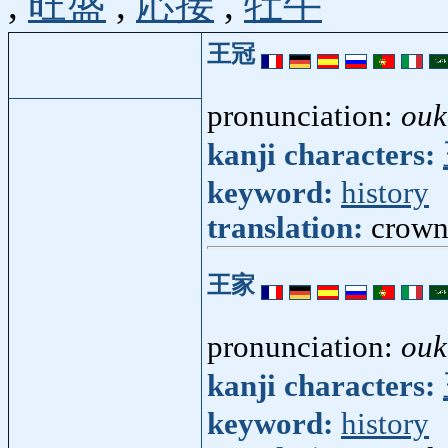
,
旺盛
,
応接
,
牡牛
王冠
pronunciation:
ouk
kanji characters:
keyword:
history
translation:
crown
王家
pronunciation:
ouk
kanji characters:
keyword:
history