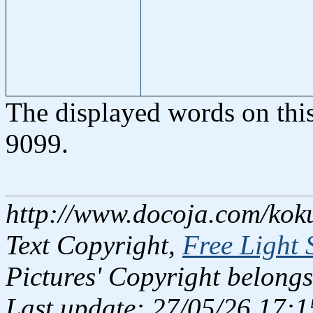
The displayed words on thi
9099.
http://www.docoja.com/kok
Text Copyright,
Free Light 
Pictures' Copyright belongs
Last update: 27/05/26 17:1