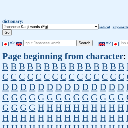
dictionary:
radical
keywords
=>
=>
Page beginning from character
:
B
B
B
B
B
B
B
B
B
B
B
B
B
B
B
C
C
C
C
C
C
C
C
C
C
C
C
C
C
C
D
D
D
D
D
D
D
D
D
D
D
D
D
D
G
G
G
G
G
G
G
G
G
G
G
G
G
G
G
G
G
G
H
H
H
H
H
H
H
H
H
H
H
H
H
H
H
H
H
H
H
H
H
H
H
H