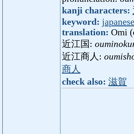
kanji characters:
keyword:
japanese
translation:
Omi (
近江国:
ouminoku
近江商人:
oumish
商人
check also:
滋賀