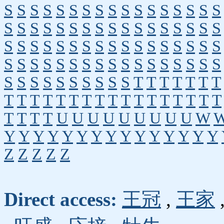
S
S
S
S
S
S
S
S
S
S
S
S
S
S
S
S
S
S
S
S
S
S
S
S
S
S
S
S
S
S
S
S
S
S
S
S
S
S
S
S
S
S
S
S
S
S
S
S
S
S
S
S
S
S
S
S
S
S
S
S
S
S
S
S
S
S
S
S
S
S
S
S
S
S
S
S
S
S
T
T
T
T
T
T
T
T
T
T
T
T
T
T
T
T
T
T
T
T
T
T
T
T
T
T
T
T
U
U
U
U
U
U
U
U
U
W
Y
Y
Y
Y
Y
Y
Y
Y
Y
Y
Y
Y
Y
Y
Y
Z
Z
Z
Z
Z
Direct access:
王冠
,
王家