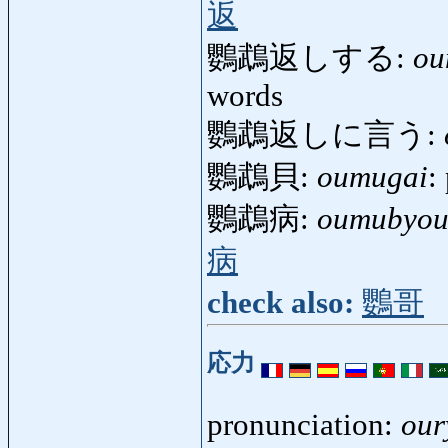
返
鸚鵡返しする:
ou
words
鸚鵡返しに言う:
鸚鵡貝:
oumugai
:
鸚鵡病:
oumubyo
病
check also:
鸚哥
応力
pronunciation:
our