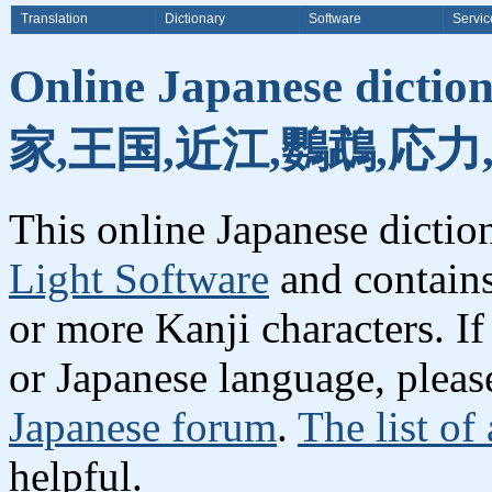
Translation
Dictionary
Software
Servic
Online Japanese dicti
家,王国,近江,鸚鵡,応力
This online Japanese dicti
Light Software
and contain
or more Kanji characters. I
or Japanese language, plea
Japanese forum
.
The list of
helpful.