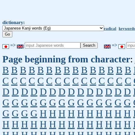
dictionary:
radical
keywords
=>
=>
Page beginning from character
:
B
B
B
B
B
B
B
B
B
B
B
B
B
B
B
C
C
C
C
C
C
C
C
C
C
C
C
C
C
C
D
D
D
D
D
D
D
D
D
D
D
D
D
D
G
G
G
G
G
G
G
G
G
G
G
G
G
G
G
G
G
G
H
H
H
H
H
H
H
H
H
H
H
H
H
H
H
H
H
H
H
H
H
H
H
H