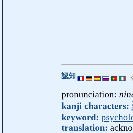
認知
pronunciation:
nin
kanji characters:
keyword:
psychol
translation:
ackno