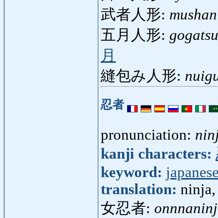
武者人形:
mushan
五月人形:
gogats
月
縫包み人形:
nuig
忍者
pronunciation:
nin
kanji characters:
keyword:
japanese
translation:
ninja,
女忍者:
onnnanin