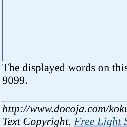
The displayed words on thi
9099.
http://www.docoja.com/kok
Text Copyright,
Free Light 