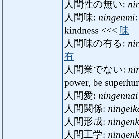
人間性の無い:
ni
人間味:
ningenmi
kindness <<<
味
人間味の有る:
ni
有
人間業でない:
ni
power, be superh
人間愛:
ningennai
人間関係:
ningeik
人間形成:
ningenk
人間工学:
ningen