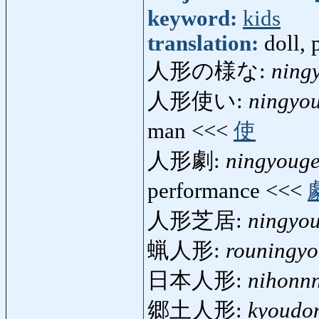
keyword:
kids
translation:
doll, 
人形の様な:
ning
人形使い:
ningyou
man <<<
使
人形劇:
ningyouge
performance <<<
人形芝居:
ningyou
蝋人形:
rouningy
日本人形:
nihonn
郷土人形:
kyoudo