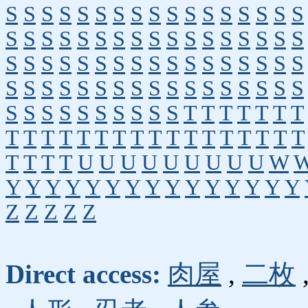
S
S
S
S
S
S
S
S
S
S
S
S
S
S
S
S
S
S
S
S
S
S
S
S
S
S
S
S
S
S
S
S
S
S
S
S
S
S
S
S
S
S
S
S
S
S
S
S
S
S
S
S
S
S
S
S
S
S
S
S
S
S
S
S
S
S
S
S
S
S
S
S
S
S
S
S
S
S
T
T
T
T
T
T
T
T
T
T
T
T
T
T
T
T
T
T
T
T
T
T
T
T
T
T
T
T
U
U
U
U
U
U
U
U
U
W
Y
Y
Y
Y
Y
Y
Y
Y
Y
Y
Y
Y
Y
Y
Y
Z
Z
Z
Z
Z
Direct access:
肉屋
,
二枚