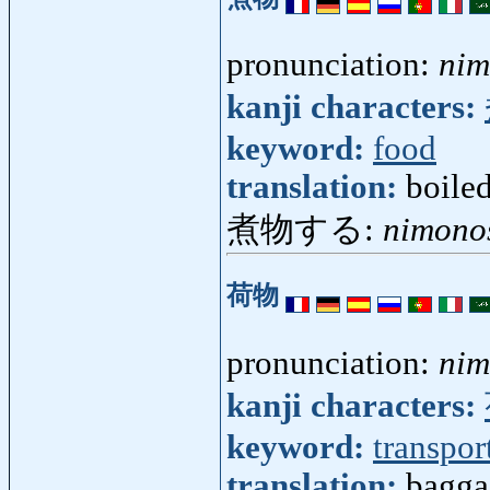
pronunciation:
ni
kanji characters:
keyword:
food
translation:
boiled
煮物する:
nimono
荷物
pronunciation:
nim
kanji characters:
keyword:
transpor
translation:
bagga