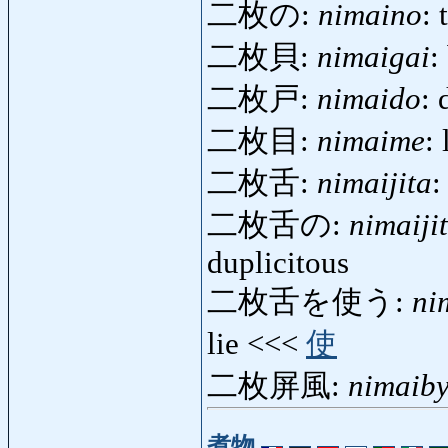
二枚の:
nimaino
: 
二枚貝:
nimaigai
:
二枚戸:
nimaido
:
二枚目:
nimaime
:
二枚舌:
nimaijita
:
二枚舌の:
nimaiji
duplicitous
二枚舌を使う:
ni
lie <<<
使
二枚屏風:
nimaib
煮物