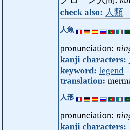
check also:
人類
人魚
pronunciation:
nin
kanji characters:
keyword:
legend
translation:
merma
人形
pronunciation:
nin
kanji characters: