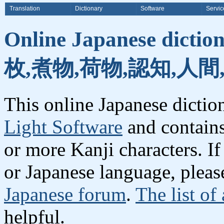
Translation
Dictionary
Software
Servic
Online Japanese dicti
枚,煮物,荷物,認知,人間
This online Japanese dicti
Light Software
and contain
or more Kanji characters. I
or Japanese language, plea
Japanese forum
.
The list of
helpful.