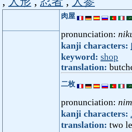
,
人形
,
忍者
,
人参
肉屋
pronunciation:
nik
kanji characters:
keyword:
shop
translation:
butch
二枚
pronunciation:
nim
kanji characters:
translation:
two le