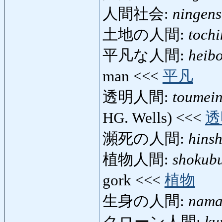
人間社会:
ningens
土地の人間:
toch
平凡な人間:
heib
man <<<
平凡
透明人間:
toumei
HG. Wells) <<<
透
瀕死の人間:
hins
植物人間:
shokub
gork <<<
植物
生身の人間:
nama
クローン人間:
ku