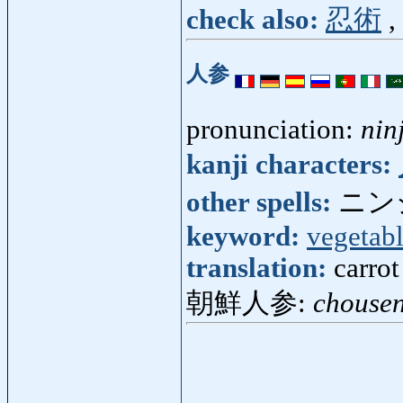
check also:
忍術
,
人参
pronunciation:
nin
kanji characters:
other spells:
ニン
keyword:
vegetab
translation:
carrot
朝鮮人参:
chousen