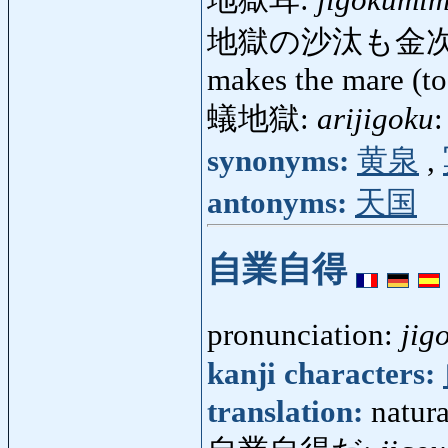
地獄の沙汰も金次
makes the mare (to
蟻地獄:
arijigoku
:
synonyms:
黄泉
,
antonyms:
天国
自業自得
pronunciation:
jig
kanji characters:
translation:
natur