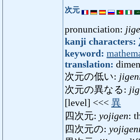
次元
pronunciation:
jig
kanji characters:
keyword:
mathema
translation:
dimen
次元の低い:
jige
次元の異なる:
ji
[level] <<<
異
四次元:
yojigen
: 
四次元の:
yojige