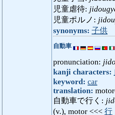
児童虐待:
jidougy
児童ポルノ:
jido
synonyms:
子供
自動車
pronunciation:
jid
kanji characters:
keyword:
car
translation:
motorc
自動車で行く:
ji
(v.), motor <<<
行