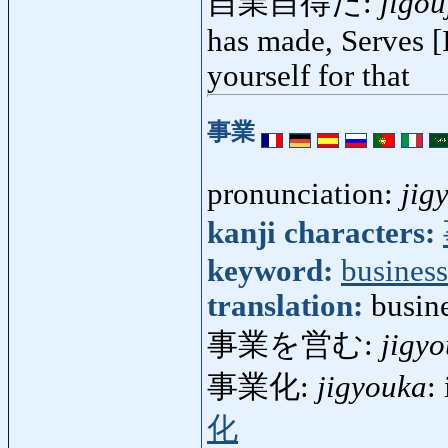
自業自得だ:
jigou
has made, Serves [
yourself for that
事業
pronunciation:
jig
kanji characters:
keyword:
business
translation:
busine
事業を営む:
jigy
事業化:
jigyouka
:
化