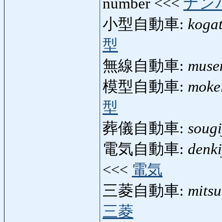
number <<<
ナン
小型自動車:
koga
型
無線自動車:
muse
模型自動車:
moke
型
葬儀自動車:
sougi
電気自動車:
denki
<<<
電気
三菱自動車:
mitsu
三菱