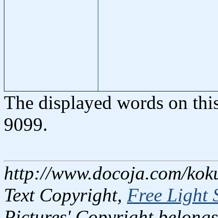
The displayed words on thi
9099.
http://www.docoja.com/koku
Text Copyright,
Free Light 
Pictures' Copyright belongs