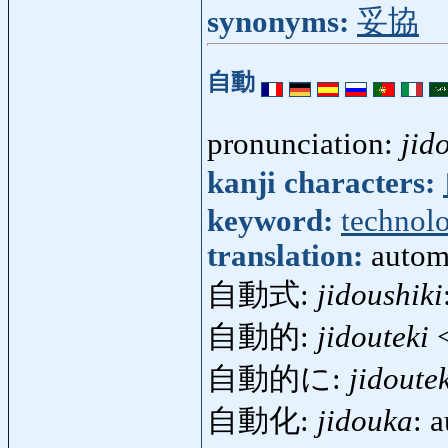
synonyms:
妥協
自動
pronunciation:
jid
kanji characters:
keyword:
technol
translation:
autom
自動式:
jidoushiki
自動的:
jidouteki
自動的に:
jidoute
自動化:
jidouka
: 