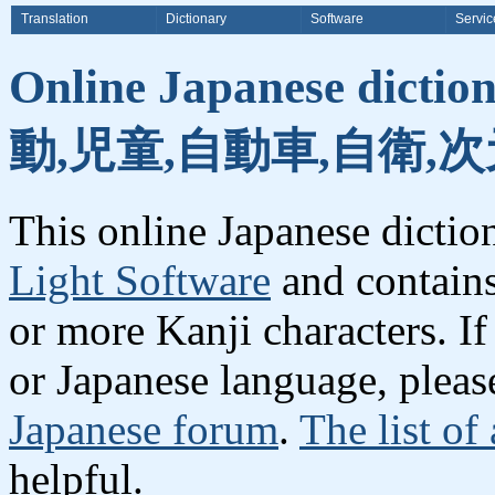
Translation
Dictionary
Software
Servic
Online Japanese dicti
動,児童,自動車,自衛,
This online Japanese dicti
Light Software
and contain
or more Kanji characters. I
or Japanese language, plea
Japanese forum
.
The list of
helpful.