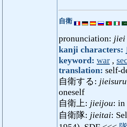
自衛
pronunciation:
jiei
kanji characters:
keyword:
war
,
se
translation:
self-d
自衛する:
jieisuru
oneself
自衛上:
jieijou
: i
自衛隊:
jieitai
: Se