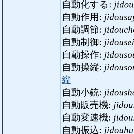
自動化する:
jido
自動作用:
jidousa
自動調節:
jidouch
自動制御:
jidouse
自動操作:
jidouso
自動操縦:
jidouso
縦
自動小銃:
jidoush
自動販売機:
jidou
自動変速機:
jidou
自動振込:
jidouhu