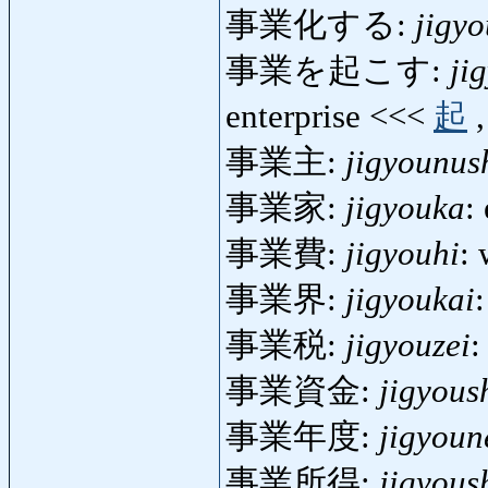
事業化する:
jigy
事業を起こす:
ji
enterprise <<<
起
事業主:
jigyounus
事業家:
jigyouka
:
事業費:
jigyouhi
:
事業界:
jigyoukai
事業税:
jigyouzei
:
事業資金:
jigyous
事業年度:
jigyou
事業所得:
jigyous