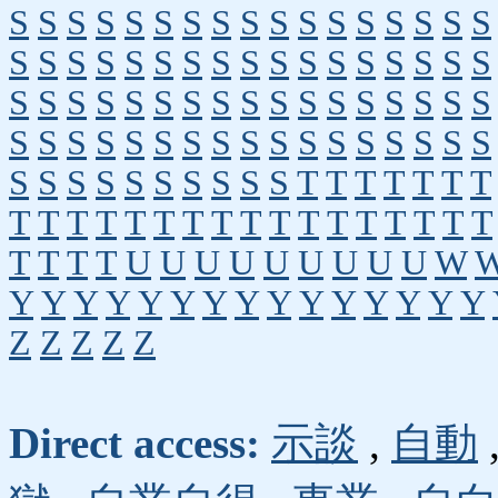
S
S
S
S
S
S
S
S
S
S
S
S
S
S
S
S
S
S
S
S
S
S
S
S
S
S
S
S
S
S
S
S
S
S
S
S
S
S
S
S
S
S
S
S
S
S
S
S
S
S
S
S
S
S
S
S
S
S
S
S
S
S
S
S
S
S
S
S
S
S
S
S
S
S
S
S
S
S
T
T
T
T
T
T
T
T
T
T
T
T
T
T
T
T
T
T
T
T
T
T
T
T
T
T
T
T
U
U
U
U
U
U
U
U
U
W
Y
Y
Y
Y
Y
Y
Y
Y
Y
Y
Y
Y
Y
Y
Y
Z
Z
Z
Z
Z
Direct access:
示談
,
自動