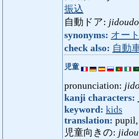
振込
自動ドア:
jidoud
synonyms:
オー
check also:
自動
児童
pronunciation:
jid
kanji characters:
keyword:
kids
translation:
pupil,
児童向きの:
jido