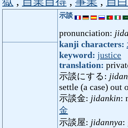
獄
,
自業自得
,
事業
,
自
示談
pronunciation:
jid
kanji characters:
keyword:
justice
translation:
privat
示談にする:
jida
settle (a case) out 
示談金:
jidankin
:
金
示談屋:
jidannya
: