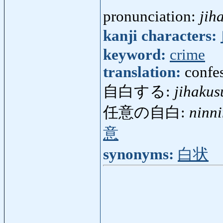
pronunciation:
jih
kanji characters:
keyword:
crime
translation:
confe
自白する:
jihakus
任意の自白:
ninn
意
synonyms:
白状