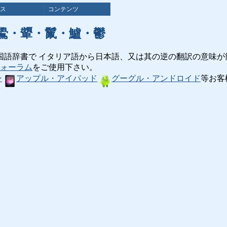
ス
コンテンツ
鷽・顰・鬣・鱸・鬱
国語辞書で イタリア語から日本語、又は其の逆の翻訳の意味が
ォーラム
をご使用下さい。
ン
アップル・アイパッド
グーグル・アンドロイド
等お客