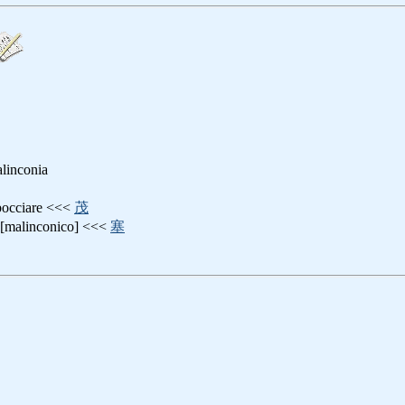
alinconia
bocciare <<<
茂
[malinconico] <<<
塞