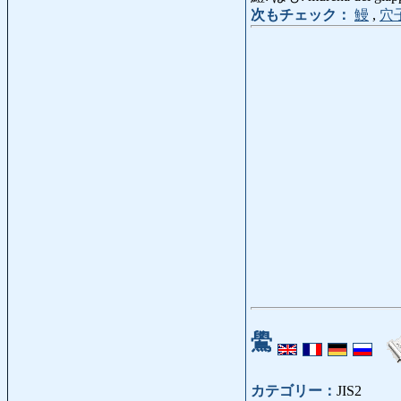
次もチェック：
鰻
,
穴
鷽
カテゴリー：
JIS2