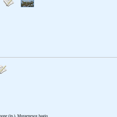
one (jp.), Muraenesox bagio