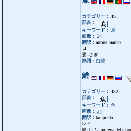
カテゴリー：
JIS1
部首：
キーワード：
鳥
画数：
24
翻訳：
airone bianco
ロ
鷺: さぎ
熟語：
白鷺
鱧
カテゴリー：
JIS2
部首：
キーワード：
魚
画数：
24
翻訳：
lampreda
レイ
鱧: はも: murena del giapp