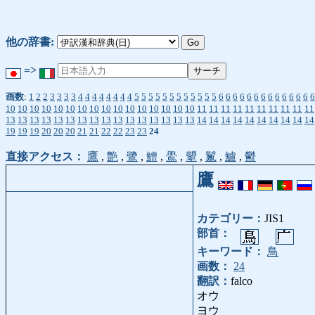
他の辞書:
=>
画数
:
1
2
2
3
3
3
3
4
4
4
4
4
4
4
4
5
5
5
5
5
5
5
5
5
5
5
5
6
6
6
6
6
6
6
6
6
6
6
6
6
6
10
10
10
10
10
10
10
10
10
10
10
10
10
10
10
10
11
11
11
11
11
11
11
11
11
11
13
13
13
13
13
13
13
13
13
13
13
13
13
13
13
13
14
14
14
14
14
14
14
14
14
14
19
19
19
20
20
20
21
21
22
22
23
23
24
直接アクセス：
鷹
,
艶
,
鷺
,
鱧
,
鷽
,
顰
,
鬣
,
鱸
,
鬱
鷹
カテゴリー：
JIS1
部首：
キーワード：
鳥
画数：
24
翻訳：
falco
オウ
ヨウ