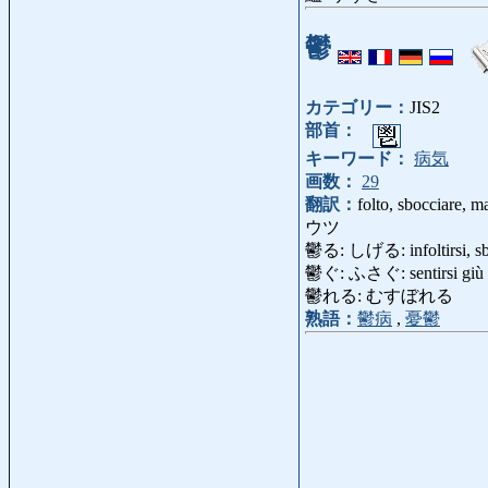
鬱
カテゴリー：
JIS2
部首：
キーワード：
病気
画数：
29
翻訳：
folto, sbocciare, m
ウツ
鬱る: しげる: infoltirsi, s
鬱ぐ: ふさぐ: sentirsi giù 
鬱れる: むすぼれる
熟語：
鬱病
,
憂鬱