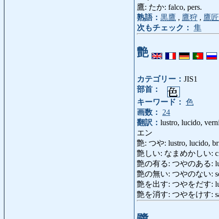
鷹: たか: falco, pers.
熟語：
黒鷹
,
鷹狩
,
鷹匠
次もチェック：
隼
艶
カテゴリー：
JIS1
部首：
キーワード：
色
画数：
24
翻訳：
lustro, lucido, vern
エン
艶: つや: lustro, lucido, bril
艶しい: なまめかしい: civett
艶の有る: つやのある: lustro, l
艶の無い: つやのない: senza l
艶を出す: つやをだす: lucidare,
艶を消す: つやをけす: satinare,
鷺