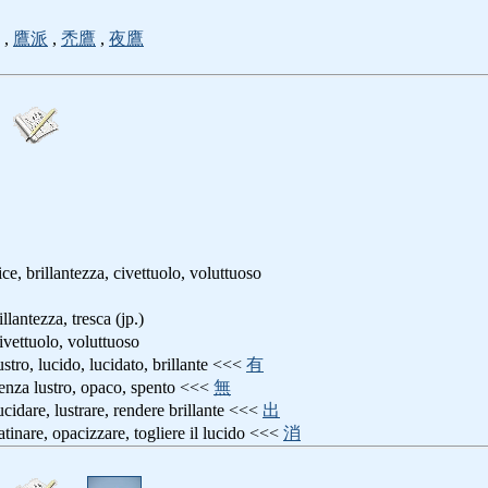
,
鷹派
,
禿鷹
,
夜鷹
ice, brillantezza, civettuolo, voluttuoso
lantezza, tresca (jp.)
uolo, voluttuoso
ucido, lucidato, brillante <<<
有
ustro, opaco, spento <<<
無
 lustrare, rendere brillante <<<
出
 opacizzare, togliere il lucido <<<
消