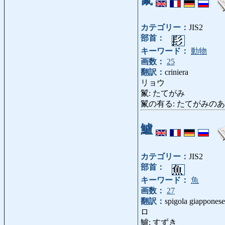
カテゴリー：
JIS2
部首：
キーワード：
動物
画数：
25
翻訳：
criniera
リョウ
鬣: たてがみ
鬣の有る: たてがみのある: co
鱸
カテゴリー：
JIS2
部首：
キーワード：
魚
画数：
27
翻訳：
spigola giapponese
ロ
鱸: すずき