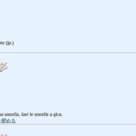
e (jp.)
rfia, fare le smorfie a qlcu.
を顰める