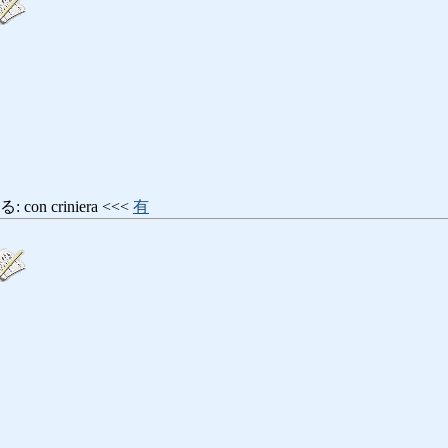
n criniera <<<
有