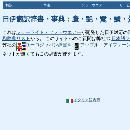
翻訳
辞書
ソフトウエアー
サービ
日伊翻訳辞書・事典：鷹・艶・鷺・鱧・
これは
フリーライト・ソフトウエアー
が開発した日伊対応の
和辞典リスト
から。 このサイトへのご質問は弊社の
日本語フ
弊社の
ユーロジャパン辞書
を
アップル・アイフォー
ネットが無くてもこの辞書が使えます。
イタリア語表示