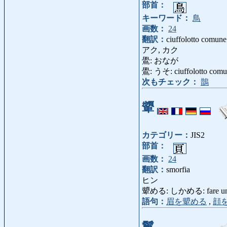
部首：
キーワード：
鳥
画数：
24
翻訳：
ciuffolotto comune
アク, カク
鷽: おなが
鷽: うそ: ciuffolotto comun
次もチェック：
鵲
顰
カテゴリー：
JIS2
部首：
画数：
24
翻訳：
smorfia
ヒン
顰める: しかめる: fare una smo
語句：
眉を顰める
,
顔
鬣