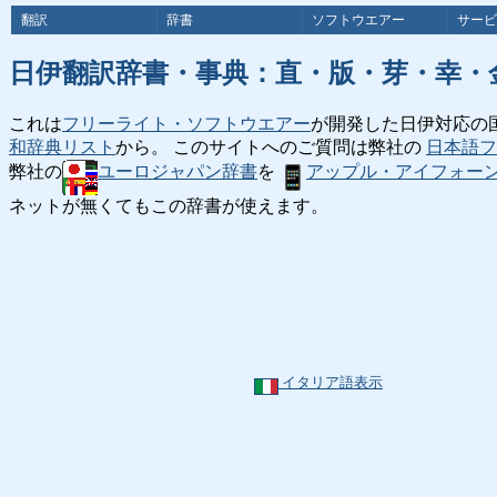
翻訳
辞書
ソフトウエアー
サービ
日伊翻訳辞書・事典：直・版・芽・幸・
これは
フリーライト・ソフトウエアー
が開発した日伊対応の
和辞典リスト
から。 このサイトへのご質問は弊社の
日本語フ
弊社の
ユーロジャパン辞書
を
アップル・アイフォー
ネットが無くてもこの辞書が使えます。
イタリア語表示