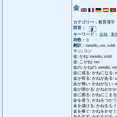
金
カテゴリー：
教育漢字
部首：
キーワード：
金融
,
素
画数：
8
翻訳：
metallo, oro, soldi
キン, コン
金: かね: metallo, soldi
金: こがね: oro
金の: かねの: metallo, metal
金に成る: かねになる: redditizi
金が有る: かねがある: avere 
金が無い: かねがない: non avere
金が掛かる: かねがかかる: esse
金に困る: かねにこまる: avere
金を使う: かねをつかう: spe
金を儲ける: かねをもうける: fa
金を稼ぐ: かねをかせぐ 
金を出す: かねをだす: pagare per