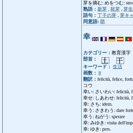
芽を摘む: めをつむ: stroncar
熟語：
新芽
,
胚芽
,
芽生
語句：
丁子の芽
,
芽キ
同意語:
萌
幸
カテゴリー：
教育漢字
部首：
キーワード：
生活
画数：
8
翻訳：
felicità, felice, for
コウ
幸い: さいわい: felicità, f
幸せ: しあわせ: felicità, f
幸: さち: idem.
幸う: さきわう: dare fort
幸う: ねがう: sperare
幸: みゆき: visita dell'impe
幸: ゆき: pers.