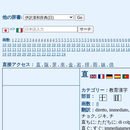
他の辞書:
=>
画数
:
1
2
2
3
3
3
3
4
4
4
4
4
4
4
4
5
5
5
5
5
5
5
5
5
5
5
5
6
6
6
6
6
6
6
6
6
6
6
6
6
6
10
10
10
10
10
10
10
10
10
10
10
10
10
10
10
10
11
11
11
11
11
11
11
11
11
11
13
13
13
13
13
13
13
13
13
13
13
13
13
13
13
13
14
14
14
14
14
14
14
14
14
14
19
19
19
20
20
20
21
21
22
22
23
23
24
直接アクセス：
直
,
版
,
芽
,
幸
,
金
,
岩
,
拝
,
雨
,
妹
,
供
直
カテゴリー：
教育漢字
部首：
画数：
8
翻訳：
diretto, immediato,
チョク, ジキ, チ
直ちに: ただちに: di colpo, im
直ぐ: すぐ: immediatamente, 