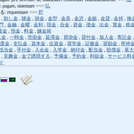
re, sistemare <<<
払
isparmiare <<<
貯
,
卸し金
,
賭金
,
掛金
,
金型
,
金具
,
金沢
,
金鎚
,
金貸
,
金持
,
換
門
,
金融
,
金曜
,
金利
,
現金
,
合金
,
資金
,
借金
,
出金
,
賞金
,
税
鍍金
,
預金
,
料金
,
錬金術
託金
,
一時金
,
売掛金
,
延滞金
,
買掛金
,
貸付金
,
加入金
,
寄託金
度金
,
支払金
,
資本金
,
出資金
,
奨学金
,
証拠金
,
奨励金
,
所持
抵当金
,
手付金
,
入会金
,
入学金
,
納付金
,
配当金
,
賠償金
,
莫大
,
見舞金
,
金で誘惑する
,
予備金
,
予約金
,
利益金
,
サービス料
ド