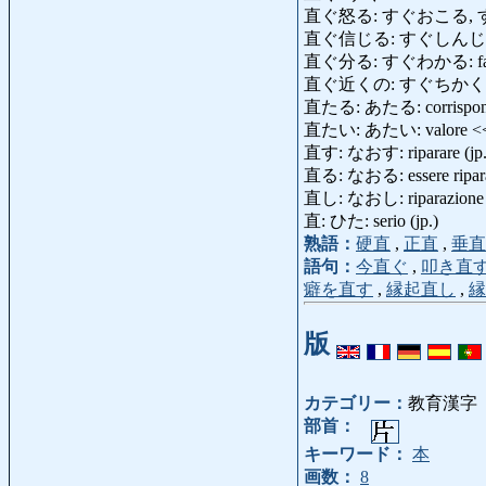
直ぐ怒る: すぐおこる, すぐいか
直ぐ信じる: すぐしんじる: esser
直ぐ分る: すぐわかる: facilm
直ぐ近くの: すぐちかくの: a p
直たる: あたる: corrisponder
直たい: あたい: valore <
直す: なおす: riparare (jp.), 
直る: なおる: essere riparato
直し: なおし: riparazione (
直: ひた: serio (jp.)
熟語：
硬直
,
正直
,
垂直
語句：
今直ぐ
,
叩き直
癖を直す
,
縁起直し
,
縁
版
カテゴリー：
教育漢字
部首：
キーワード：
本
画数：
8