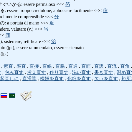
る: essere permaloso <<<
怒
e troppo credulone, abboccare facilmente <<<
信
ente comprensibile <<<
分
ortata di mano <<<
近
e, valutare (v.) <<<
当
<<
価
sistemare, rettificare <<<
治
 (jp.), essere rammendato, essere sistemato
jp.)
,
素直
,
率直
,
直接
,
直線
,
直腸
,
直通
,
直面
,
直訳
,
直流
,
直角
す
,
包み直す
,
考え直す
,
作り直す
,
洗い直す
,
書き直す
,
温め直
起直しに
,
直滑降
,
機嫌を直す
,
化粧を直す
,
欠点を直す
,
短所