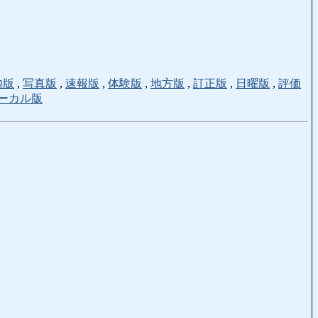
内版
,
写真版
,
速報版
,
体験版
,
地方版
,
訂正版
,
日曜版
,
評価
ーカル版