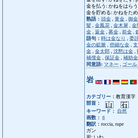
金を払う: かねをはらう: paga
金を貯める: かねをためる: r
熟語：
頭金
,
黄金
,
御金
髪
,
金鳳花
,
金木犀
,
金
金
,
返金
,
募金
,
前金
,
語句：
時は金なり
,
委
金の鉱脈
,
些細な金
,
支
金
,
金太郎
,
沈黙は金
,
補償金
,
保証金
,
補助金
同意語:
マネー
,
ゴール
岩
カテゴリー：
教育漢字
部首：
キーワード：
自然
画数：
8
翻訳：
roccia, rupe
ガン
岩: いわ