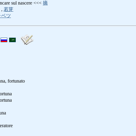
e sul nascere <<<
摘
,
若芽
ャベツ
tuna, fortunato
ortuna
ortuna
una
ratore