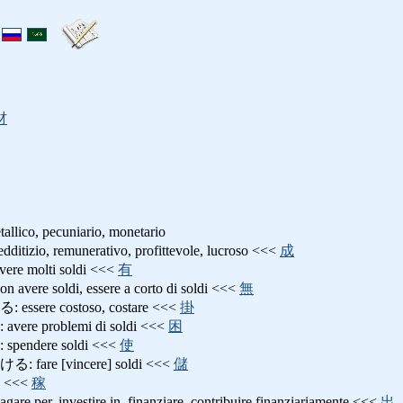
材
lico, pecuniario, monetario
o, remunerativo, profittevole, lucroso <<<
成
molti soldi <<<
有
 soldi, essere a corto di soldi <<<
無
re costoso, costare <<<
掛
 problemi di soldi <<<
困
ndere soldi <<<
使
re [vincere] soldi <<<
儲
<<<
稼
, investire in, finanziare, contribuire finanziariamente <<<
出