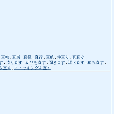
,
直轄
,
直感
,
直径
,
直行
,
直航
,
仲直り
,
真直ぐ
す
,
遣り直す
,
綻びを直す
,
聞き直す
,
調べ直す
,
積み直す
,
を直す
,
ストッキングを直す