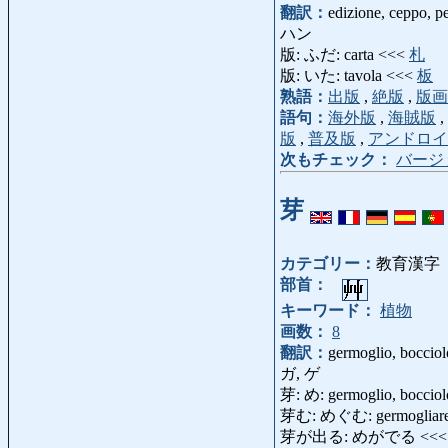
翻訳：
edizione, ceppo, p
ハン
版: ふだ: carta <<<
札
版: いた: tavola <<<
板
熟語：
出版
,
絶版
,
版画
語句：
海外版
,
海賊版
,
版
,
普及版
,
アンドロイ
次もチェック：
バージ
芽
カテゴリー：
教育漢字
部首：
キーワード：
植物
画数：
8
翻訳：
germoglio, bocciol
ガ, ゲ
芽: め: germoglio, bocciol
芽む: めぐむ: germogliare,
芽が出る: めがでる <<