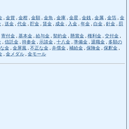
金
,
金貨
,
金柑
,
金額
,
金魚
,
金庫
,
金星
,
金銭
,
金属
,
金箔
,
金
金
,
送金
,
代金
,
貯金
,
賃金
,
成金
,
入金
,
年金
,
白金
,
針金
,
罰
,
寄付金
,
基本金
,
給与金
,
契約金
,
懸賞金
,
権利金
,
交付金
,
金
,
信託金
,
持参金
,
示談金
,
十八金
,
準備金
,
退職金
,
多額の
な金
,
金屏風
,
不正な金
,
弁償金
,
補給金
,
保険金
,
保釈金
,
金
,
金メダル
,
金モール