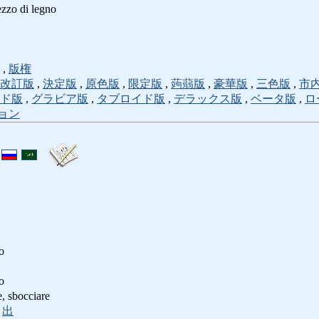
ezzo di legno
,
版権
改訂版
,
決定版
,
原色版
,
限定版
,
蒟蒻版
,
豪華版
,
三色版
,
市
ド版
,
グラビア版
,
タブロイド版
,
デラックス版
,
ベータ版
,
ロ
ョン
o
o
 sbocciare
<
出