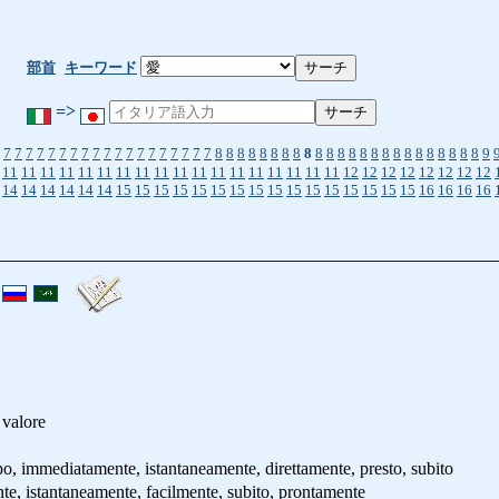
部首
キーワード
=>
7
7
7
7
7
7
7
7
7
7
7
7
7
7
7
7
7
7
7
8
8
8
8
8
8
8
8
8
8
8
8
8
8
8
8
8
8
8
8
8
8
8
8
9
11
11
11
11
11
11
11
11
11
11
11
11
11
11
11
11
11
11
12
12
12
12
12
12
12
12
14
14
14
14
14
14
15
15
15
15
15
15
15
15
15
15
15
15
15
15
15
15
16
16
16
16
 valore
mediatamente, istantaneamente, direttamente, presto, subito
istantaneamente, facilmente, subito, prontamente