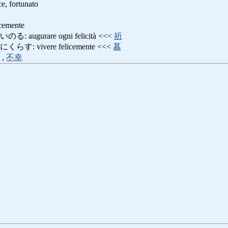
fortunato
emente
ugurare ogni felicità <<<
祈
 vivere felicemente <<<
暮
,
不幸