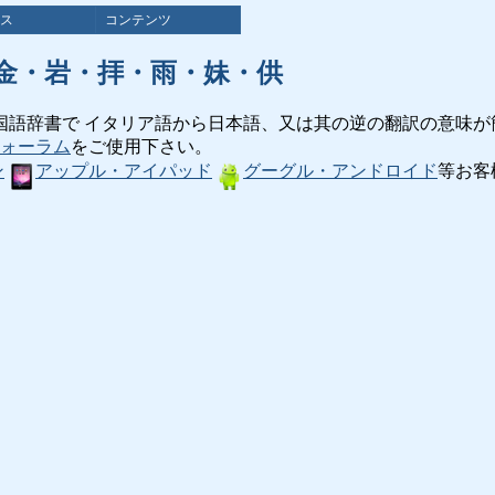
ス
コンテンツ
金・岩・拝・雨・妹・供
国語辞書で イタリア語から日本語、又は其の逆の翻訳の意味が
ォーラム
をご使用下さい。
ン
アップル・アイパッド
グーグル・アンドロイド
等お客