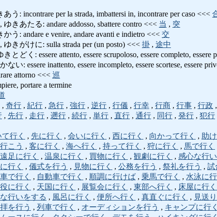
ntrare per la strada, imbattersi in, incontrare per caso <<<
る: andare addosso, sbattere contro <<<
当
,
突
are e venire, andare avanti e indietro <<<
交
に: sulla strada per (un posto) <<<
掛
,
途中
sere attento, essere scrupoloso, essere completo, essere prud
e inattento, essere incompleto, essere scortese, essere privo
are attorno <<<
巡
re, portare a termine
道
,
奇行
,
紀行
,
急行
,
強行
,
逆行
,
行儀
,
行幸
,
行商
,
行事
,
行政
行
,
先行
,
走行
,
遡行
,
続行
,
単行
,
直行
,
通行
,
同行
,
発行
,
犯行
いて行く
,
先に行く
,
会いに行く
,
西に行く
,
向かって行く
,
助け
行こう
,
客に行く
,
海へ行く
,
持って行く
,
狩に行く
,
馬で行く
遠足に行く
,
温泉に行く
,
買物に行く
,
観劇に行く
,
感心な行い
に行く
,
儀式を行う
,
見物に行く
,
公務を行う
,
祭礼を行う
,
試
車で行く
,
自動車で行く
,
順調に行けば
,
乗馬で行く
,
水泳に行
役に行く
,
天国に行く
,
展覧会に行く
,
東部へ行く
,
床屋に行く
な行いをする
,
風呂に行く
,
便所へ行く
,
真直ぐに行く
,
見送り
拝を行う
,
列車で行く
,
オーディションを行う
,
キャンプに行