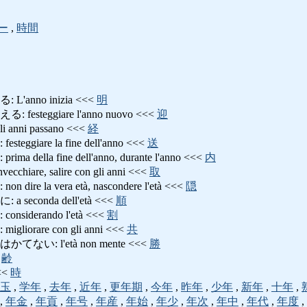
ー
,
時間
anno inizia <<<
明
steggiare l'anno nuovo <<<
迎
nni passano <<<
経
giare la fine dell'anno <<<
送
ella fine dell'anno, durante l'anno <<<
内
are, salire con gli anni <<<
取
e la vera età, nascondere l'età <<<
隠
econda dell'età <<<
順
iderando l'età <<<
割
orare con gli anni <<<
共
い: l'età non mente <<<
勝
<
齢
<<
時
玉
,
学年
,
去年
,
近年
,
更年期
,
今年
,
昨年
,
少年
,
新年
,
十年
,
,
年金
,
年貢
,
年号
,
年産
,
年始
,
年少
,
年次
,
年中
,
年代
,
年度
,