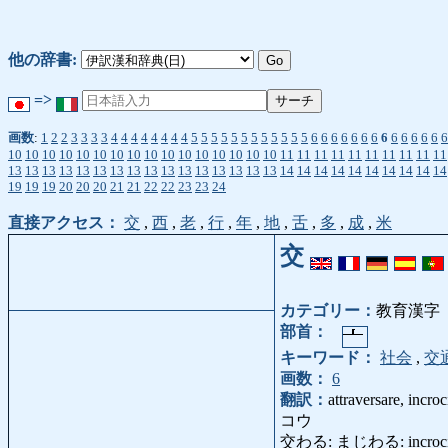
他の辞書:
=>
画数
:
1
2
2
3
3
3
3
4
4
4
4
4
4
4
4
5
5
5
5
5
5
5
5
5
5
5
5
6
6
6
6
6
6
6
6
6
6
6
6
6
6
10
10
10
10
10
10
10
10
10
10
10
10
10
10
10
10
11
11
11
11
11
11
11
11
11
11
13
13
13
13
13
13
13
13
13
13
13
13
13
13
13
13
14
14
14
14
14
14
14
14
14
14
19
19
19
20
20
20
21
21
22
22
23
23
24
直接アクセス：
交
,
西
,
老
,
行
,
年
,
地
,
舌
,
多
,
成
,
米
交
カテゴリー：
教育漢字
部首：
キーワード：
社会
,
交
画数：
6
翻訳：
attraversare, incro
コウ
交わる: まじわる: incrociare, a