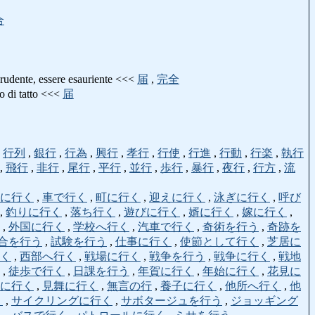
合
ente, essere esauriente <<<
届
,
完全
 di tatto <<<
届
,
行列
,
銀行
,
行為
,
興行
,
孝行
,
行使
,
行進
,
行動
,
行楽
,
執行
,
飛行
,
非行
,
尾行
,
平行
,
並行
,
歩行
,
暴行
,
夜行
,
行方
,
流
に行く
,
車で行く
,
町に行く
,
迎えに行く
,
泳ぎに行く
,
呼び
,
釣りに行く
,
落ち行く
,
遊びに行く
,
婿に行く
,
嫁に行く
,
,
外国に行く
,
学校へ行く
,
汽車で行く
,
奇術を行う
,
奇跡を
合を行う
,
試験を行う
,
仕事に行く
,
使節として行く
,
芝居に
く
,
西部へ行く
,
戦場に行く
,
戦争を行う
,
戦争に行く
,
戦地
,
徒歩で行く
,
日課を行う
,
年賀に行く
,
年始に行く
,
花見に
に行く
,
見舞に行く
,
無言の行
,
養子に行く
,
他所へ行く
,
他
く
,
サイクリングに行く
,
サボタージュを行う
,
ジョッギング