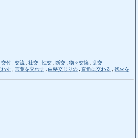
,
交付
,
交流
,
社交
,
性交
,
断交
,
物々交換
,
乱交
交わす
,
言葉を交わす
,
白髪交じりの
,
直角に交わる
,
砲火を