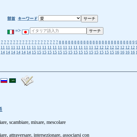
部首
キーワード
=>
7
7
7
7
7
7
7
7
7
7
7
7
7
7
7
7
7
7
7
8
8
8
8
8
8
8
8
8
8
8
8
8
8
8
8
8
8
8
8
8
8
8
8
9
11
11
11
11
11
11
11
11
11
11
11
11
11
11
11
11
11
11
12
12
12
12
12
12
12
12
14
14
14
14
14
14
15
15
15
15
15
15
15
15
15
15
15
15
15
15
15
15
16
16
16
16
通
ciare, scambiare, mixare, mescolare
ttraversare, intersezionare, associarsi con