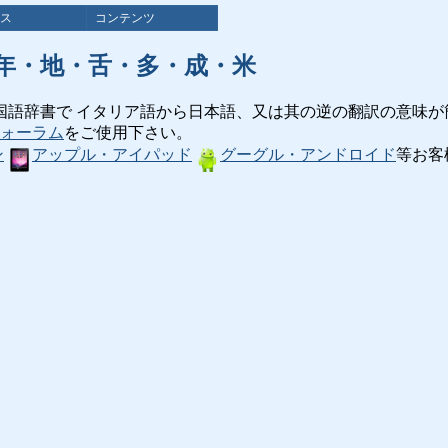
ス
コンテンツ
年・地・舌・多・成・米
国語辞書で イタリア語から日本語、又は其の逆の翻訳の意味が
ォーラム
をご使用下さい。
ン
アップル・アイパッド
グーグル・アンドロイド
等お客