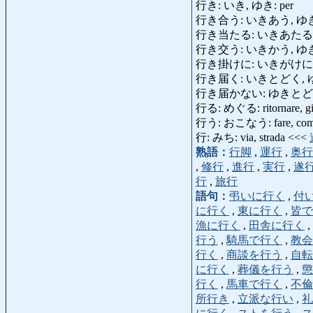
行き: いき, ゆき: per
行き合う: いきあう, ゆきあう: inco
行き当たる: いきあたる, ゆきあた
行き交う: いきかう, ゆきかう: and
行き掛けに: いきがけに, ゆきがけ
行き届く: いきとどく, ゆきとどく: es
行き届かない: ゆきとどかない: esser
行る: めぐる: ritornare, gir
行う: おこなう: fare, compie
行: みち: via, strada <<<
熟語：
行脚
,
運行
,
奥行
,
修行
,
進行
,
実行
,
遂
行
,
旅行
語句：
弔いに行く
,
付
に行く
,
東に行く
,
皆で
漁に行く
,
田舎に行く
,
行う
,
騎馬で行く
,
教会
行く
,
商談を行う
,
自転
に行く
,
葬儀を行う
,
懲
行く
,
馬車で行く
,
不倫
所行き
,
立派な行い
,
礼