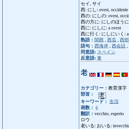
セイ, サイ
西: にし: ovest, occidente
西の: にしの: ovest, occid
西の方に: にしのほうに: ver
西に: にしに: a ovest
西に行く: にしにいく: andar
熟語：
関西
,
西瓜
,
西部
語句：
西海岸
,
西会話
,
同意語:
スペイン
反意語:
東
老
カテゴリー：
教育漢字
部首：
キーワード：
生活
画数：
6
翻訳：
vecchio, esperto
ロウ
老いる: おいる: invecchia