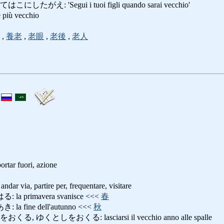
え: 'Segui i tuoi figli quando sarai vecchio'
iù vecchio
,
養老
,
老眼
,
老後
,
老人
portar fuori, azione
 via, partire per, frequentare, visitare
 primavera svanisce <<<
春
 fine dell'autunno <<<
秋
ゆくとしをおくる: lasciarsi il vecchio anno alle spalle