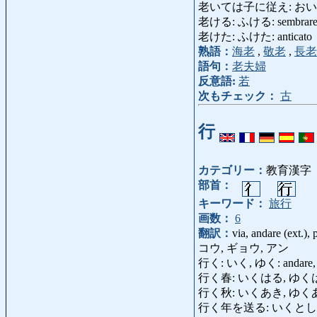
老いては子に従え: おいてはこにしたが
老ける: ふける: sembrare p
老けた: ふけた: anticato
熟語：
海老
,
敬老
,
長老
語句：
老夫婦
反意語:
若
次もチェック：
古
行
カテゴリー：
教育漢字
部首：
キーワード：
旅行
画数：
6
翻訳：
via, andare (ext.), 
コウ, ギョウ, アン
行く: いく, ゆく: andare, andar
行く春: いくはる, ゆくはる: la
行く秋: いくあき, ゆくあき: la
行く年を送る: いくとしをおくる, 