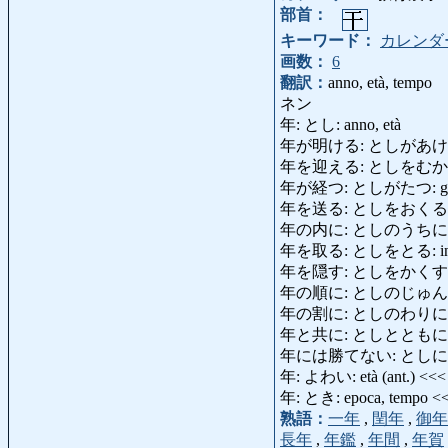
部首：
キーワード：
カレンダ
画数：
6
翻訳：
anno, età, tempo
ネン
年: とし: anno, età
年が明ける: としがあける: L'
年を迎える: としをむかえる: fe
年が経つ: としがたつ: gli a
年を送る: としをおくる: festeg
年の内に: としのうちに: prima d
年を取る: としをとる: invecchi
年を隠す: としをかくす: non dir
年の順に: としのじゅんに: a s
年の割に: としのわりに: cons
年と共に: としとともに: migli
年には勝てない: としにはかてな
年: よわい: età (ant.) <<
年: とき: epoca, tempo <
熟語：
一年
,
閏年
,
御年
長年
,
年鑑
,
年間
,
年賀