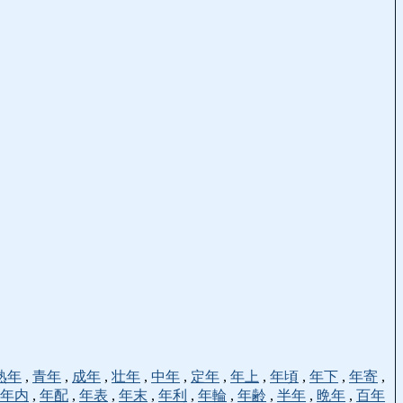
熟年
,
青年
,
成年
,
壮年
,
中年
,
定年
,
年上
,
年頃
,
年下
,
年寄
,
年内
,
年配
,
年表
,
年末
,
年利
,
年輪
,
年齢
,
半年
,
晩年
,
百年