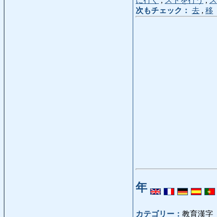
に行く
,
ストを行う
,
ス
次もチェック：
去
,
移
年
カテゴリー：
教育漢字