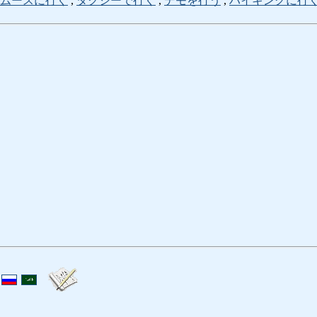
ムースに行く
,
タクシーで行く
,
デモを行う
,
ハイキングに行