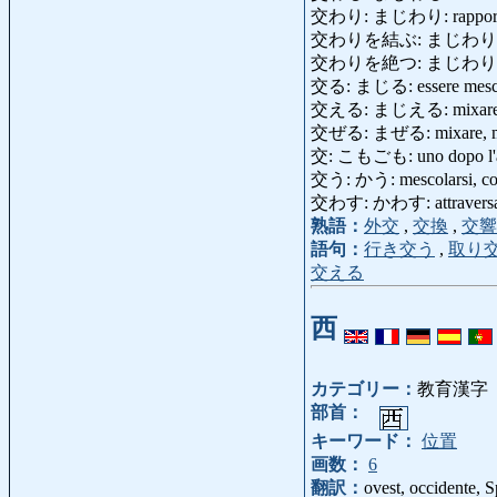
交わり: まじわり: rapporto, a
交わりを結ぶ: まじわりをむすぶ: di
交わりを絶つ: まじわりをたつ
交る: まじる: essere mescol
交える: まじえる: mixare, mes
交ぜる: まぜる: mixare, m
交: こもごも: uno dopo l'a
交う: かう: mescolarsi, conf
交わす: かわす: attraversare,
熟語：
外交
,
交換
,
交響
語句：
行き交う
,
取り
交える
西
カテゴリー：
教育漢字
部首：
キーワード：
位置
画数：
6
翻訳：
ovest, occidente, S