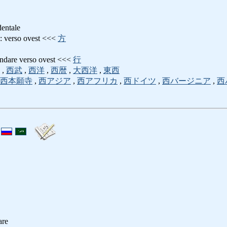
entale
so ovest <<<
方
e verso ovest <<<
行
,
西武
,
西洋
,
西暦
,
大西洋
,
東西
西本願寺
,
西アジア
,
西アフリカ
,
西ドイツ
,
西バージニア
,
西
re