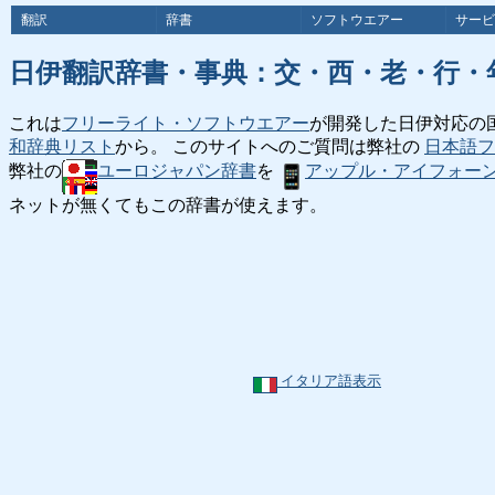
翻訳
辞書
ソフトウエアー
サービ
日伊翻訳辞書・事典：交・西・老・行・
これは
フリーライト・ソフトウエアー
が開発した日伊対応の
和辞典リスト
から。 このサイトへのご質問は弊社の
日本語フ
弊社の
ユーロジャパン辞書
を
アップル・アイフォー
ネットが無くてもこの辞書が使えます。
イタリア語表示