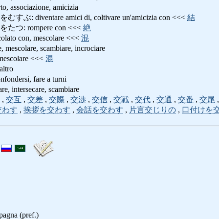
ssociazione, amicizia
ventare amici di, coltivare un'amicizia con <<<
結
: rompere con <<<
絶
ato con, mescolare <<<
混
colare, scambiare, incrociare
escolare <<<
混
ltro
ondersi, fare a turni
 intersecare, scambiare
,
交互
,
交差
,
交際
,
交渉
,
交信
,
交戦
,
交代
,
交通
,
交番
,
交尾
交わす
,
挨拶を交わす
,
会話を交わす
,
片言交じりの
,
口付けを
pagna (pref.)