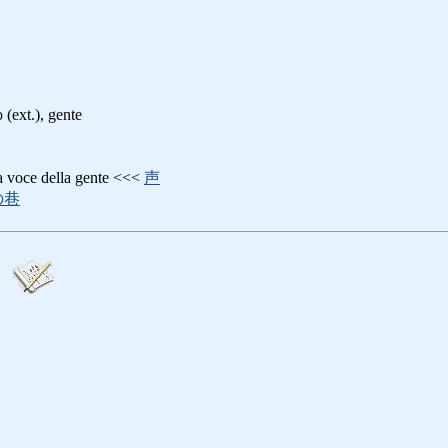
 (ext.), gente
e della gente <<<
声
の巷