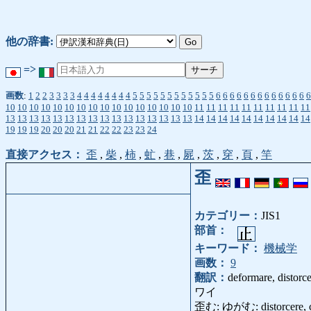
他の辞書:
=>
画数
:
1
2
2
3
3
3
3
4
4
4
4
4
4
4
4
5
5
5
5
5
5
5
5
5
5
5
5
6
6
6
6
6
6
6
6
6
6
6
6
6
6
10
10
10
10
10
10
10
10
10
10
10
10
10
10
10
10
11
11
11
11
11
11
11
11
11
11
13
13
13
13
13
13
13
13
13
13
13
13
13
13
13
13
14
14
14
14
14
14
14
14
14
14
19
19
19
20
20
20
21
21
22
22
23
23
24
直接アクセス：
歪
,
柴
,
柿
,
虻
,
巷
,
屍
,
茨
,
穿
,
頁
,
竿
歪
カテゴリー：
JIS1
部首：
キーワード：
機械学
画数：
9
翻訳：
deformare, distorce
ワイ
歪む: ゆがむ: distorcere, curva