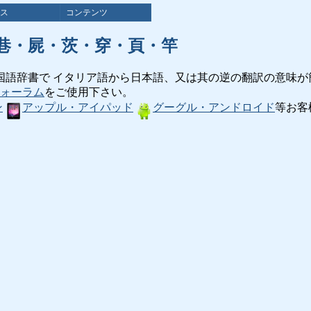
ス
コンテンツ
巷・屍・茨・穿・頁・竿
国語辞書で イタリア語から日本語、又は其の逆の翻訳の意味が
ォーラム
をご使用下さい。
ン
アップル・アイパッド
グーグル・アンドロイド
等お客