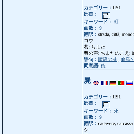
カテゴリー：
JIS1
部首：
キーワード：
町
画数：
9
翻訳：
strada, città, mondo
コウ
巷: ちまた
巷の声: ちまたのこえ: la voc
語句：
喧騒の巷
,
修羅
同意語:
街
屍
カテゴリー：
JIS1
部首：
キーワード：
死
画数：
9
翻訳：
cadavere, carcassa
シ