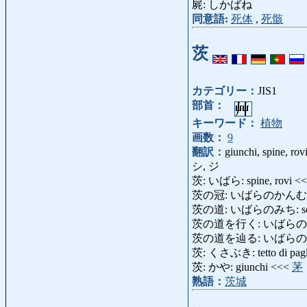
屍: しかばね
同意語:
死体
,
死骸
茨
カテゴリー：
JIS1
部首：
キーワード：
植物
画数：
9
翻訳：
giunchi, spine, rov
シ, ジ
茨: いばら: spine, rovi <
茨の冠: いばらのかんむり: co
茨の道: いばらのみち: sentie
茨の道を行く: いばらのみちをいく:
茨の道を辿る: いばら
茨: くさぶき: tetto di pag
茨: かや: giunchi <<<
茅
熟語：
茨城