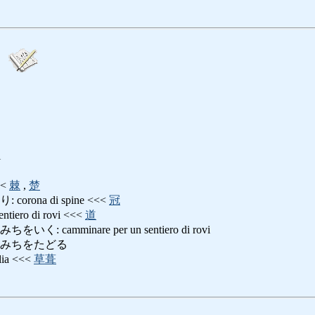
i
<<
棘
,
楚
rona di spine <<<
冠
ro di rovi <<<
道
 camminare per un sentiero di rovi
のみちをたどる
lia <<<
草葺