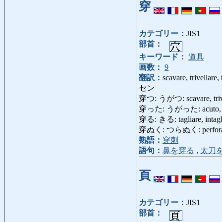
穿
カテゴリー：
JIS1
部首：
キーワード：
道具
画数：
9
翻訳：
scavare, trivellare,
セン
穿つ: うがつ: scavare, trivel
穿った: うがった: acuto, pen
穿る: きる: tagliare, intag
穿ぬく: つらぬく: perforare
熟語：
穿刺
語句：
鼻を穿る
,
太刀
頁
カテゴリー：
JIS1
部首：