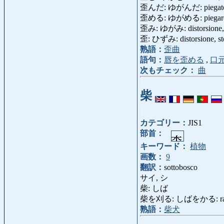
歪んだ: ゆがんだ: piegato, sto
歪める: ゆがめる: piegare, st
歪み: ゆがみ: distorsione, d
歪: ひずみ: distorsione, sto
熟語：
歪曲
語句：
唇を歪める
,
口
次もチェック：
曲
柴
カテゴリー：
JIS1
部首：
キーワード：
植物
画数：
9
翻訳：
sottobosco
サイ, シ
柴: しば
柴を刈る: しばをかる: racco
熟語：
柴犬