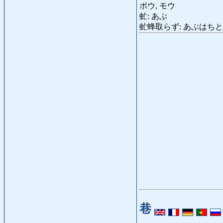
ボウ, モウ
虻: あぶ
虻蜂取らず: あぶはちとらず: far
巷