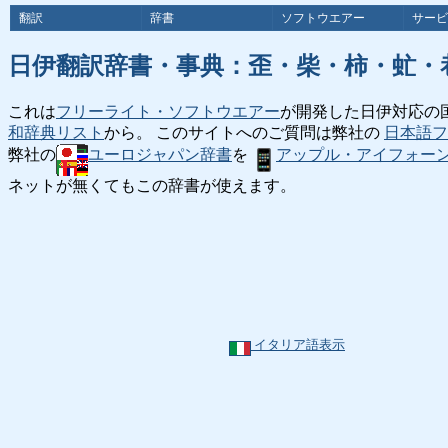
翻訳
辞書
ソフトウエアー
サービ
日伊翻訳辞書・事典：歪・柴・柿・虻・
これは
フリーライト・ソフトウエアー
が開発した日伊対応の
和辞典リスト
から。 このサイトへのご質問は弊社の
日本語フ
弊社の
ユーロジャパン辞書
を
アップル・アイフォー
ネットが無くてもこの辞書が使えます。
イタリア語表示